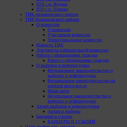
ПЗЗ с.п. Яндаре
ПЗЗ с.п. Плиево
ТИК назрановского района
ТИК Назрановского района
О комиссии
О комиссии
Участковые комиссии
Территориальные комиссии
Новости ТИК
Документы избирательной комиссии
Работа с обращениями граждан
Работа с обращениями граждан
О выборах и референдумах
Региональное законодательство о
выборах и референдумах
Региональное законодательство на
портале pravo.gov.ru
Иные акты
Федеральное законодательство о
выборах и референдумах
Архив выборов и референдумов
Архив и выборы
Баннеры и ссылки
БАННЕРЫ И ССЫЛКИ
План-график гос. закупок