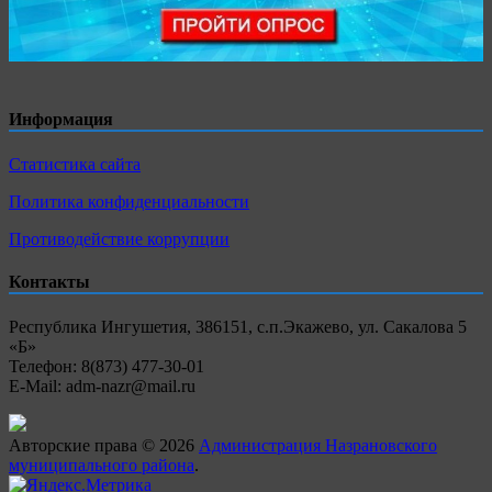
Информация
Статистика сайта
Политика конфиденциальности
Противодействие коррупции
Контакты
Республика Ингушетия, 386151, с.п.Экажево, ул. Сакалова 5
«Б»
Телефон: 8(873) 477-30-01
E-Mail: adm-nazr@mail.ru
Авторские права © 2026
Администрация Назрановского
муниципального района
.