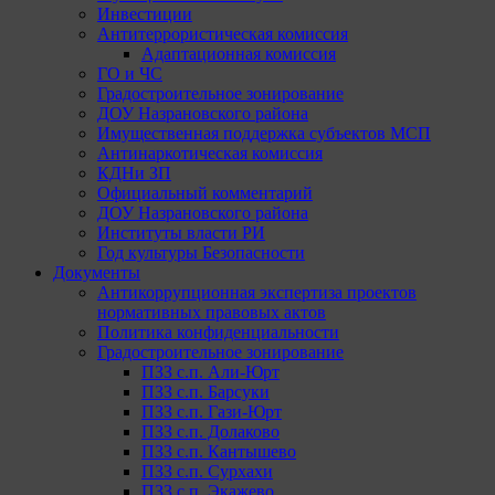
Инвестиции
Антитеррористическая комиссия
Адаптационная комиссия
ГО и ЧС
Градостроительное зонирование
ДОУ Назрановского района
Имущественная поддержка субъектов МСП
Антинаркотическая комиссия
КДНи ЗП
Официальный комментарий
ДОУ Назрановского района
Институты власти РИ
Год культуры Безопасности
Документы
Антикоррупционная экспертиза проектов
нормативных правовых актов
Политика конфиденциальности
Градостроительное зонирование
ПЗЗ с.п. Али-Юрт
ПЗЗ с.п. Барсуки
ПЗЗ с.п. Гази-Юрт
ПЗЗ с.п. Долаково
ПЗЗ с.п. Кантышево
ПЗЗ с.п. Сурхахи
ПЗЗ с.п. Экажево