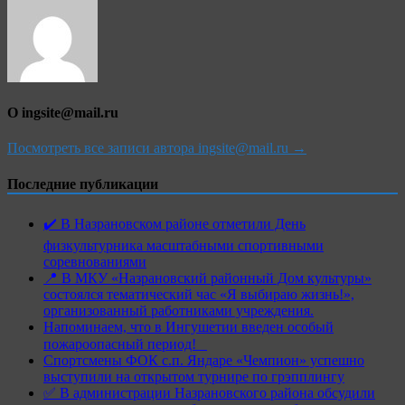
О ingsite@mail.ru
Посмотреть все записи автора ingsite@mail.ru →
Последние публикации
✔️ В Назрановском районе отметили День
физкультурника масштабными спортивными
соревнованиями
📍 В МКУ «Назрановский районный Дом культуры»
состоялся тематический час «Я выбираю жизнь!»,
организованный работниками учреждения.
Напоминаем, что в Ингушетии введен особый
пожароопасный период!⁣⁣⠀
Спортсмены ФОК с.п. Яндаре «Чемпион» успешно
выступили на открытом турнире по грэпплингу
✅ В администрации Назрановского района обсудили