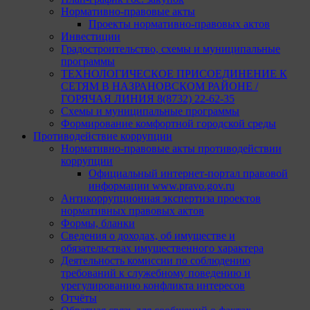
Нормативно-правовые акты
Проекты нормативно-правовых актов
Инвестиции
Градостроительство, схемы и муниципальные
программы
ТЕХНОЛОГИЧЕСКОЕ ПРИСОЕДИНЕНИЕ К
СЕТЯМ В НАЗРАНОВСКОМ РАЙОНЕ /
ГОРЯЧАЯ ЛИНИЯ 8(8732) 22-62-35
Схемы и муниципальные программы
Формирование комфортной городской среды
Противодействие коррупции
Нормативно-правовые акты противодействии
коррупции
Официальный интернет-портал правовой
информации www.pravo.gov.ru
Антикоррупционная экспертиза проектов
нормативных правовых актов
Формы, бланки
Сведения о доходах, об имуществе и
обязательствах имущественного характера
Деятельность комиссии по соблюдению
требований к служебному поведению и
урегулированию конфликта интересов
Отчёты