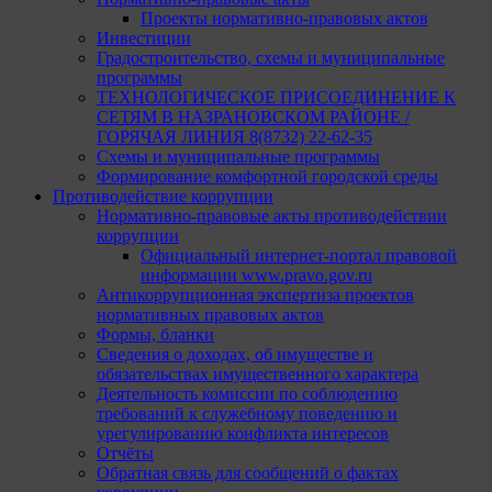
Проекты нормативно-правовых актов
Инвестиции
Градостроительство, схемы и муниципальные
программы
ТЕХНОЛОГИЧЕСКОЕ ПРИСОЕДИНЕНИЕ К
СЕТЯМ В НАЗРАНОВСКОМ РАЙОНЕ /
ГОРЯЧАЯ ЛИНИЯ 8(8732) 22-62-35
Схемы и муниципальные программы
Формирование комфортной городской среды
Противодействие коррупции
Нормативно-правовые акты противодействии
коррупции
Официальный интернет-портал правовой
информации www.pravo.gov.ru
Антикоррупционная экспертиза проектов
нормативных правовых актов
Формы, бланки
Сведения о доходах, об имуществе и
обязательствах имущественного характера
Деятельность комиссии по соблюдению
требований к служебному поведению и
урегулированию конфликта интересов
Отчёты
Обратная связь для сообщений о фактах