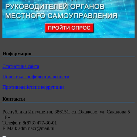
Информация
Статистика сайта
Политика конфиденциальности
Противодействие коррупции
Контакты
Республика Ингушетия, 386151, с.п.Экажево, ул. Сакалова 5
«Б»
Телефон: 8(873) 477-30-01
E-Mail: adm-nazr@mail.ru