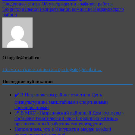
Следующая статья
Об утверждении графиков работы
Территориальной избирательной комиссии Назрановского
района
О ingsite@mail.ru
Посмотреть все записи автора ingsite@mail.ru →
Последние публикации
✔️ В Назрановском районе отметили День
физкультурника масштабными спортивными
соревнованиями
📍 В МКУ «Назрановский районный Дом культуры»
состоялся тематический час «Я выбираю жизнь!»,
организованный работниками учреждения.
Напоминаем, что в Ингушетии введен особый
пожароопасный период!⁣⁣⠀