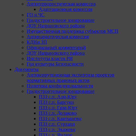
Антитеррористическая комиссия
Адаптационная комиссия
ГО и ЧС
Градостроительное зонирование
ДОУ Назрановского района
Имущественная поддержка субъектов МСП
Антинаркотическая комиссия
КДНи ЗП
Официальный комментарий
ДОУ Назрановского района
Институты власти РИ
Год культуры Безопасности
Документы
Антикоррупционная экспертиза проектов
нормативных правовых актов
Политика конфиденциальности
Градостроительное зонирование
ПЗЗ с.п. Али-Юрт
ПЗЗ с.п. Барсуки
ПЗЗ с.п. Гази-Юрт
ПЗЗ с.п. Долаково
ПЗЗ с.п. Кантышево
ПЗЗ с.п. Сурхахи
ПЗЗ с.п. Экажево
ПЗЗ с.п. Яндаре