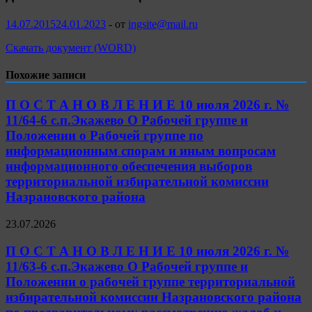
14.07.2015
24.01.2023
-
от
ingsite@mail.ru
Скачать документ (WORD)
Похожие записи
П О С Т А Н О В Л Е Н И Е 10 июля 2026 г. №
11/64-6 с.п.Экажево О Рабочей группе и
Положении о Рабочей группе по
информационным спорам и иным вопросам
информационного обеспечения выборов
территориальной избирательной комиссии
Назрановского района
23.07.2026
П О С Т А Н О В Л Е Н И Е 10 июля 2026 г. №
11/63-6 с.п.Экажево О Рабочей группе и
Положении о рабочей группе территориальной
избирательной комиссии Назрановского района