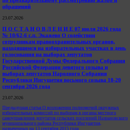
по предварительному рассмотрению жалоб и
обращений
23.07.2026
П О С Т А Н О В Л Е Н И Е 07 июля 2026 года
№ 10/62-6 с.п. Экажево О содействии
сотрудникам правоохранительных органов,
находящимся на избирательных участках в день
голосования на выборах депутатов
Государственной Думы Федерального Собрания
Российской Федерации девятого созыва и
выборах депутатов Народного Собрания
Республики Ингушетия восьмого созыва 18-20
сентября 2026 года
23.07.2026
Навигация
Предыдущая статья
О возложении полномочий окружных
избирательных комиссий по выборам в органы местного
по
самоуправления депутатов сельских поселений Назрановского
записям
муниципального района Республики Ингушетия,
назначенных на 13 сентября 2015 года