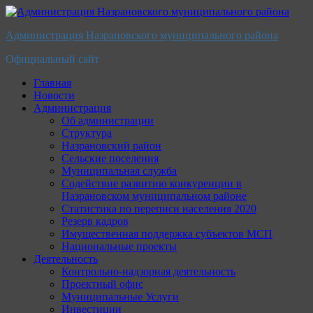
Перейти
к
Администрация Назрановского муниципального района
содержимому
Официальный сайт
Главная
Новости
Администрация
Об администрации
Структура
Назрановский район
Сельские поселения
Муниципальная служба
Содействие развитию конкуренции в
Назрановском муниципальном районе
Статистика по переписи населения 2020
Резерв кадров
Имущественная поддержка субъектов МСП
Национальные проекты
Деятельность
Контрольно-надзорная деятельность
Проектный офис
Муниципальные Услуги
Инвестиции