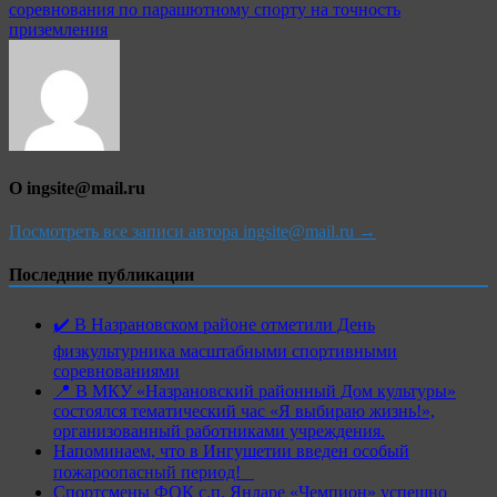
записям
соревнования по парашютному спорту на точность
приземления
О ingsite@mail.ru
Посмотреть все записи автора ingsite@mail.ru →
Последние публикации
✔️ В Назрановском районе отметили День
физкультурника масштабными спортивными
соревнованиями
📍 В МКУ «Назрановский районный Дом культуры»
состоялся тематический час «Я выбираю жизнь!»,
организованный работниками учреждения.
Напоминаем, что в Ингушетии введен особый
пожароопасный период!⁣⁣⠀
Спортсмены ФОК с.п. Яндаре «Чемпион» успешно