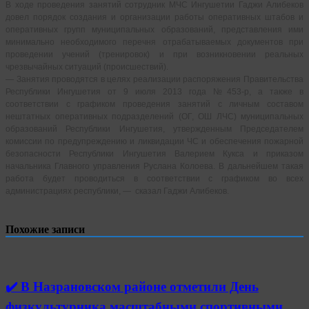
В ходе проведения занятий сотрудник МЧС Ингушетии Гаджи Алибеков
довел порядок создания и организации работы оперативных штабов и
оперативных групп муниципальных образований, представления ими
минимально необходимого перечня отрабатываемых документов при
проведении учений (тренировок) и при возникновении реальных
чрезвычайных ситуаций (происшествий).
— Занятия проводятся в целях реализации распоряжения Правительства
Республики Ингушетия от 9 июля 2013 года №453-р, а также в
соответствии с графиком проведения занятий с личным составом
нештатных оперативных подразделений (ОГ, ОШ ЛЧС) муниципальных
образований Республики Ингушетия, утвержденным Председателем
комиссии по предупреждению и ликвидации ЧС и обеспечения пожарной
безопасности Республики Ингушетия Валерием Кукса и приказом
начальника Главного управления Руслана Колоева. В дальнейшем такая
работа будет проводиться в соответствии с графиком во всех
администрациях республики, — сказал Гаджи Алибеков.
Похожие записи
✔️ В Назрановском районе отметили День
физкультурника масштабными спортивными