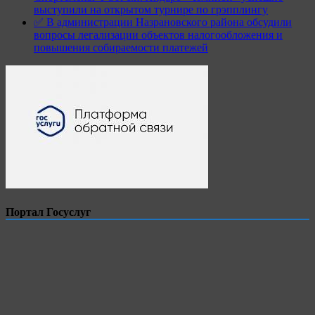
выступили на открытом турнире по грэпплингу
✅ В администрации Назрановского района обсудили
вопросы легализации объектов налогообложения и
повышения собираемости платежей
Портал Госуслуг