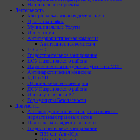
Национальные проекты
Деятельность
Контрольно-надзорная деятельность
Проектный офис
Муниципальные Услуги
Инвестиции
Антитеррористическая комиссия
Адаптационная комиссия
ГО и ЧС
Градостроительное зонирование
ДОУ Назрановского района
Имущественная поддержка субъектов МСП
Антинаркотическая комиссия
КДНи ЗП
Официальный комментарий
ДОУ Назрановского района
Институты власти РИ
Год культуры Безопасности
Документы
Антикоррупционная экспертиза проектов
нормативных правовых актов
Политика конфиденциальности
Градостроительное зонирование
ПЗЗ с.п. Али-Юрт
ПЗЗ с.п. Барсуки