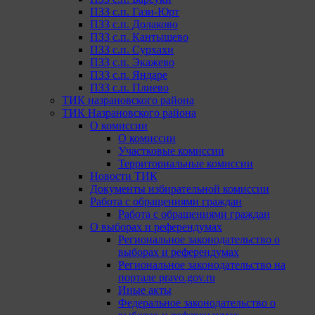
ПЗЗ с.п. Гази-Юрт
ПЗЗ с.п. Долаково
ПЗЗ с.п. Кантышево
ПЗЗ с.п. Сурхахи
ПЗЗ с.п. Экажево
ПЗЗ с.п. Яндаре
ПЗЗ с.п. Плиево
ТИК назрановского района
ТИК Назрановского района
О комиссии
О комиссии
Участковые комиссии
Территориальные комиссии
Новости ТИК
Документы избирательной комиссии
Работа с обращениями граждан
Работа с обращениями граждан
О выборах и референдумах
Региональное законодательство о
выборах и референдумах
Региональное законодательство на
портале pravo.gov.ru
Иные акты
Федеральное законодательство о