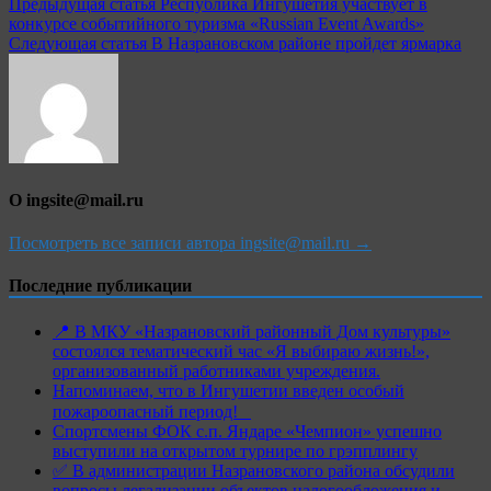
Навигация
Предыдущая статья
Республика Ингушетия участвует в
конкурсе событийного туризма «Russian Event Awards»
по
Следующая статья
В Назрановском районе пройдет ярмарка
записям
О ingsite@mail.ru
Посмотреть все записи автора ingsite@mail.ru →
Последние публикации
📍 В МКУ «Назрановский районный Дом культуры»
состоялся тематический час «Я выбираю жизнь!»,
организованный работниками учреждения.
Напоминаем, что в Ингушетии введен особый
пожароопасный период!⁣⁣⠀
Спортсмены ФОК с.п. Яндаре «Чемпион» успешно
выступили на открытом турнире по грэпплингу
✅ В администрации Назрановского района обсудили
вопросы легализации объектов налогообложения и