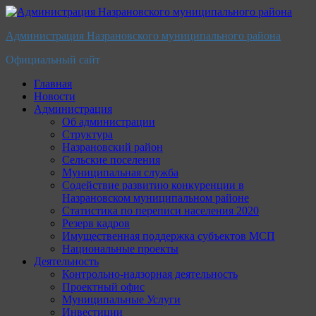
Перейти
к
Администрация Назрановского муниципального района
содержимому
Официальный сайт
Главная
Новости
Администрация
Об администрации
Структура
Назрановский район
Сельские поселения
Муниципальная служба
Содействие развитию конкуренции в
Назрановском муниципальном районе
Статистика по переписи населения 2020
Резерв кадров
Имущественная поддержка субъектов МСП
Национальные проекты
Деятельность
Контрольно-надзорная деятельность
Проектный офис
Муниципальные Услуги
Инвестиции