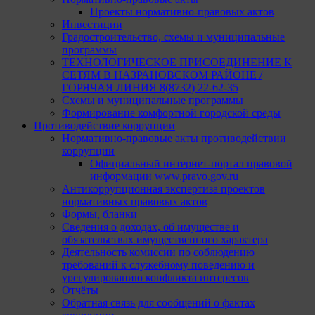
Проекты нормативно-правовых актов
Инвестиции
Градостроительство, схемы и муниципальные
программы
ТЕХНОЛОГИЧЕСКОЕ ПРИСОЕДИНЕНИЕ К
СЕТЯМ В НАЗРАНОВСКОМ РАЙОНЕ /
ГОРЯЧАЯ ЛИНИЯ 8(8732) 22-62-35
Схемы и муниципальные программы
Формирование комфортной городской среды
Противодействие коррупции
Нормативно-правовые акты противодействии
коррупции
Официальный интернет-портал правовой
информации www.pravo.gov.ru
Антикоррупционная экспертиза проектов
нормативных правовых актов
Формы, бланки
Сведения о доходах, об имуществе и
обязательствах имущественного характера
Деятельность комиссии по соблюдению
требований к служебному поведению и
урегулированию конфликта интересов
Отчёты
Обратная связь для сообщений о фактах