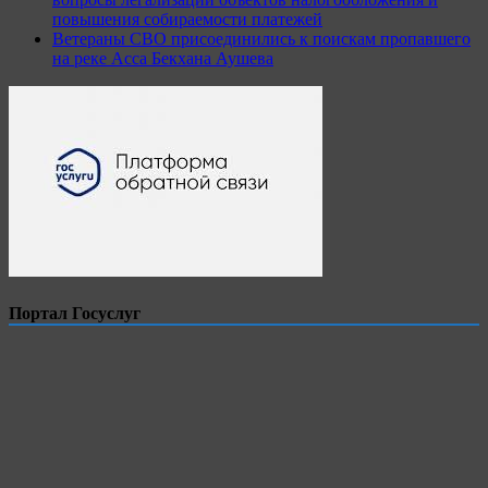
повышения собираемости платежей
Ветераны СВО присоединились к поискам пропавшего
на реке Асса Бекхана Аушева
Портал Госуслуг