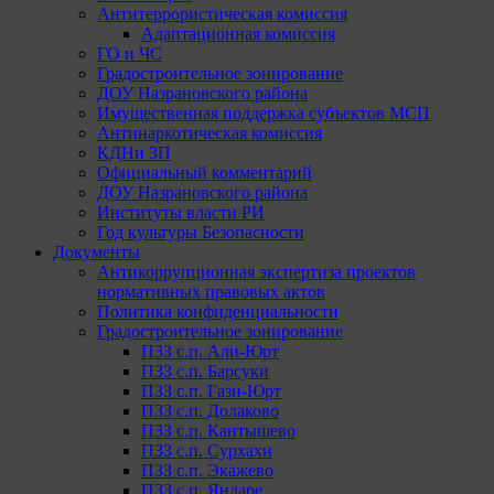
Антитеррористическая комиссия
Адаптационная комиссия
ГО и ЧС
Градостроительное зонирование
ДОУ Назрановского района
Имущественная поддержка субъектов МСП
Антинаркотическая комиссия
КДНи ЗП
Официальный комментарий
ДОУ Назрановского района
Институты власти РИ
Год культуры Безопасности
Документы
Антикоррупционная экспертиза проектов
нормативных правовых актов
Политика конфиденциальности
Градостроительное зонирование
ПЗЗ с.п. Али-Юрт
ПЗЗ с.п. Барсуки
ПЗЗ с.п. Гази-Юрт
ПЗЗ с.п. Долаково
ПЗЗ с.п. Кантышево
ПЗЗ с.п. Сурхахи
ПЗЗ с.п. Экажево
ПЗЗ с.п. Яндаре