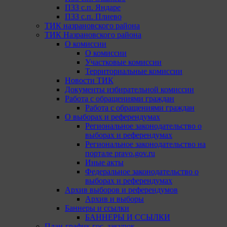
ПЗЗ с.п. Яндаре
ПЗЗ с.п. Плиево
ТИК назрановского района
ТИК Назрановского района
О комиссии
О комиссии
Участковые комиссии
Территориальные комиссии
Новости ТИК
Документы избирательной комиссии
Работа с обращениями граждан
Работа с обращениями граждан
О выборах и референдумах
Региональное законодательство о
выборах и референдумах
Региональное законодательство на
портале pravo.gov.ru
Иные акты
Федеральное законодательство о
выборах и референдумах
Архив выборов и референдумов
Архив и выборы
Баннеры и ссылки
БАННЕРЫ И ССЫЛКИ
План-график гос. закупок