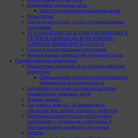
Нормативно-правовые акты
Проекты нормативно-правовых актов
Инвестиции
Градостроительство, схемы и муниципальные
программы
ТЕХНОЛОГИЧЕСКОЕ ПРИСОЕДИНЕНИЕ К
СЕТЯМ В НАЗРАНОВСКОМ РАЙОНЕ /
ГОРЯЧАЯ ЛИНИЯ 8(8732) 22-62-35
Схемы и муниципальные программы
Формирование комфортной городской среды
Противодействие коррупции
Нормативно-правовые акты противодействии
коррупции
Официальный интернет-портал правовой
информации www.pravo.gov.ru
Антикоррупционная экспертиза проектов
нормативных правовых актов
Формы, бланки
Сведения о доходах, об имуществе и
обязательствах имущественного характера
Деятельность комиссии по соблюдению
требований к служебному поведению и
урегулированию конфликта интересов
Отчёты