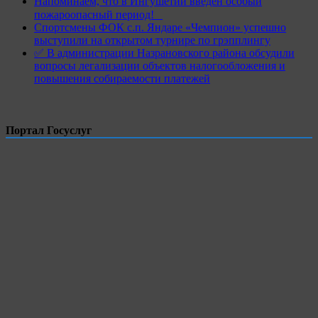
Напоминаем, что в Ингушетии введен особый
пожароопасный период!⁣⁣⠀
Спортсмены ФОК с.п. Яндаре «Чемпион» успешно
выступили на открытом турнире по грэпплингу
✅ В администрации Назрановского района обсудили
вопросы легализации объектов налогообложения и
повышения собираемости платежей
Портал Госуслуг