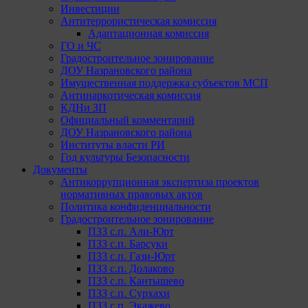
Инвестиции
Антитеррористическая комиссия
Адаптационная комиссия
ГО и ЧС
Градостроительное зонирование
ДОУ Назрановского района
Имущественная поддержка субъектов МСП
Антинаркотическая комиссия
КДНи ЗП
Официальный комментарий
ДОУ Назрановского района
Институты власти РИ
Год культуры Безопасности
Документы
Антикоррупционная экспертиза проектов
нормативных правовых актов
Политика конфиденциальности
Градостроительное зонирование
ПЗЗ с.п. Али-Юрт
ПЗЗ с.п. Барсуки
ПЗЗ с.п. Гази-Юрт
ПЗЗ с.п. Долаково
ПЗЗ с.п. Кантышево
ПЗЗ с.п. Сурхахи
ПЗЗ с.п. Экажево