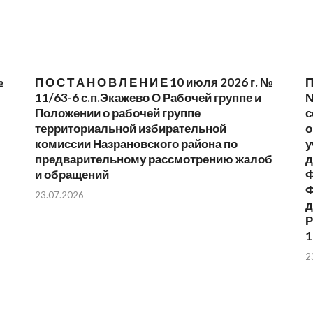
№
П О С Т А Н О В Л Е Н И Е 10 июля 2026 г. №
П
11/63-6 с.п.Экажево О Рабочей группе и
№
Положении о рабочей группе
с
территориальной избирательной
о
комиссии Назрановского района по
у
предварительному рассмотрению жалоб
д
и обращений
Ф
Ф
23.07.2026
д
Р
1
2