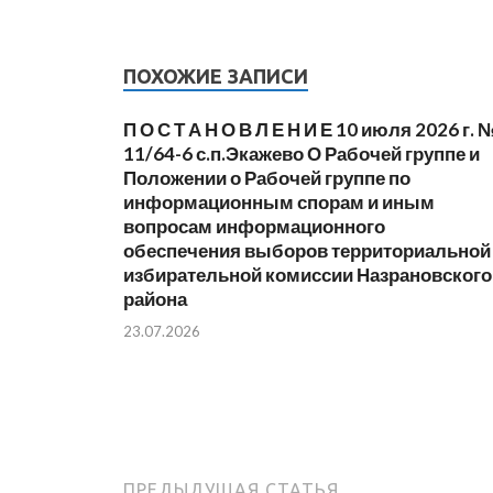
ПОХОЖИЕ ЗАПИСИ
П О С Т А Н О В Л Е Н И Е 10 июля 2026 г. 
11/64-6 с.п.Экажево О Рабочей группе и
Положении о Рабочей группе по
информационным спорам и иным
вопросам информационного
обеспечения выборов территориальной
избирательной комиссии Назрановского
района
23.07.2026
ПРЕДЫДУЩАЯ СТАТЬЯ