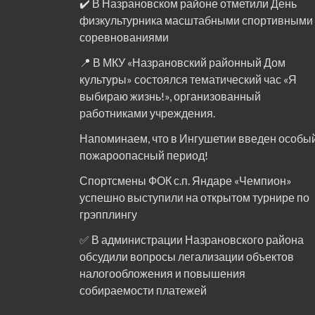
✔️ В Назрановском районе отметили День
физкультурника масштабными спортивными
соревнованиями
📍 В МКУ «Назрановский районный Дом
культуры» состоялся тематический час «Я
выбираю жизнь!», организованный
работниками учреждения.
Напоминаем, что в Ингушетии введен особы
пожароопасный период!⁣⁣⠀
Спортсмены ФОК с.п. Яндаре «Чемпион»
успешно выступили на открытом турнире по
грэпплингу
✅ В администрации Назрановского района
обсудили вопросы легализации объектов
налогообложения и повышения
собираемости платежей