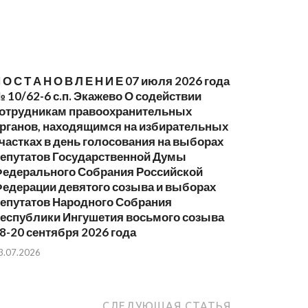
 О С Т А Н О В Л Е Н И Е 07 июля 2026 года
 10/62-6 с.п. Экажево О содействии
отрудникам правоохранительных
рганов, находящимся на избирательных
частках в день голосования на выборах
епутатов Государственной Думы
едерального Собрания Российской
едерации девятого созыва и выборах
епутатов Народного Собрания
еспублики Ингушетия восьмого созыва
8-20 сентября 2026 года
3.07.2026
СЛЕДУЮЩАЯ СТАТЬЯ