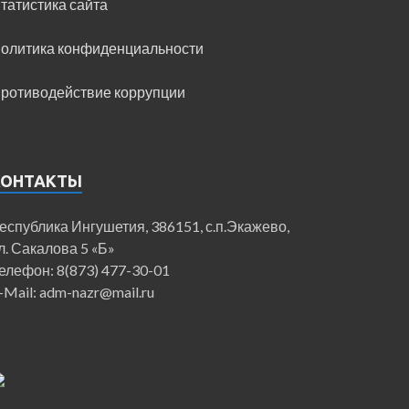
татистика сайта
олитика конфиденциальности
ротиводействие коррупции
КОНТАКТЫ
еспублика Ингушетия, 386151, с.п.Экажево,
л. Сакалова 5 «Б»
елефон: 8(873) 477-30-01
-Mail: adm-nazr@mail.ru