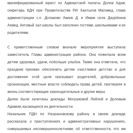
квалифицированный юрист из Адвокатской палаты Долов Адам,
секретарь КДН при Правительстве РИ Хантыгов Магомед, глава
администрации с.п. Долаково Акиев Д. и Имам села Даурбеков
Ахмед. Актовый зал школы был заполнен гостями, школьниками и их
родителями.
С приветственным словом вначале мероприятия выступила
заместитель Главы администрации района. Она пожелала всем
детям здоровья, удачи, побольше улыбок. Также она отметила, что
праздник призван обеспечить детям счастливое детство и для
достижения этой цели призывает родителей, добровольные
организации, местные власти соблюдать права детей, претворяя в
жизнь соответствующие законодательные и другие меры.
Далее были зачитаны доклады Могушковой Лейлой и Доловым
Адамом, касающихся их деятельности.
Начальник ПДН по Назрановскому району в своем докладе
рассказала о преступлениях и административных нарушениях,
совершаемых несовершеннолетними, об ответственности, что им