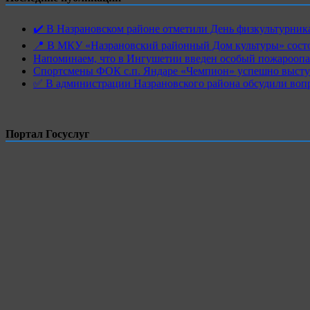
✔️ В Назрановском районе отметили День физкультурн
📍 В МКУ «Назрановский районный Дом культуры» состо
Напоминаем, что в Ингушетии введен особый пожароопас
Спортсмены ФОК с.п. Яндаре «Чемпион» успешно высту
✅ В администрации Назрановского района обсудили воп
Портал Госуслуг