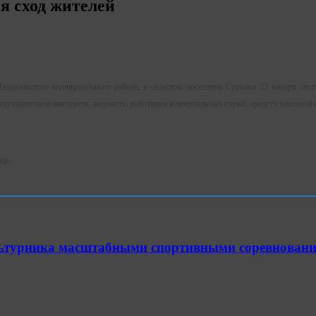
я сход жителей
зрановского муниципального района, в сельском поселении Сурхахи 23 января текущ
едставители министерств, ведомств, работники коммунальных служб, средств массовой 
оде.
ультурника масштабными спортивными соревнован