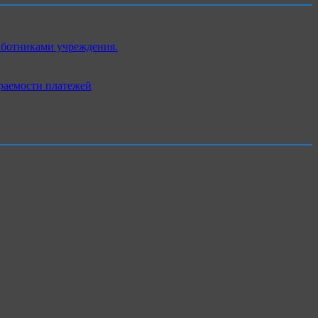
аботниками учреждения.
раемости платежей