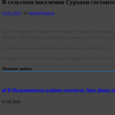
В сельском поселении Сурхахи состоитс
21.01.2016
-
от
ingsite@mail.ru
Согласно утвержденному Главой Республики графику проведения сходов жителей На
Ингушетия – Юнус-Бек Евкуров, глава района Назрановского района И.А.Лотыров, пр
На повестке дня: социально-экономическое развитие сельского поселения Сурхахи.
Уважаемые жители сельского поселения Сурхахи просим принять участие в данном сх
Похожие записи
✔️ В Назрановском районе отметили День физк
07.08.2026