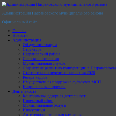
Перейти
к
Администрация Назрановского муниципального района
содержимому
Официальный сайт
Главная
Новости
Администрация
Об администрации
Структура
Назрановский район
Сельские поселения
Муниципальная служба
Содействие развитию конкуренции в Назрановско
Статистика по переписи населения 2020
Резерв кадров
Имущественная поддержка субъектов МСП
Национальные проекты
Деятельность
Контрольно-надзорная деятельность
Проектный офис
Муниципальные Услуги
Инвестиции
Антитеррористическая комиссия