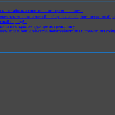
ика масштабными спортивными соревнованиями
ялся тематический час «Я выбираю жизнь!», организованный р
ный период!⁣⁣⠀
пили на открытом турнире по грэпплингу
росы легализации объектов налогообложения и повышения соби