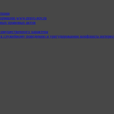
упции
ормации www.pravo.gov.ru
ных правовых актов
х имущественного характера
 к служебному поведению и урегулированию конфликта интерес