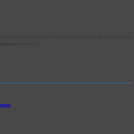
его года пройдет сход жителей. В работе схода примут участие: Глава Республики
информации, жители села.
иями