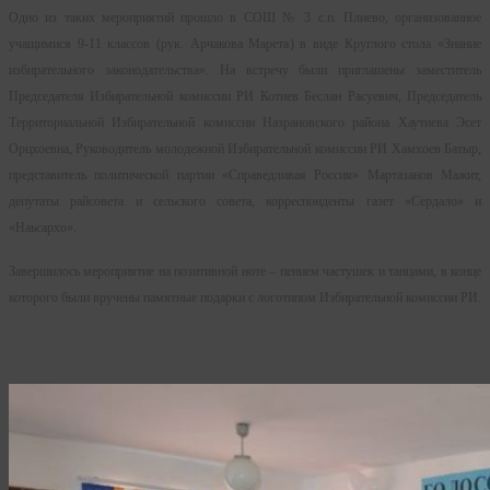
Одно из таких мероприятий прошло в СОШ № 3 с.п. Плиево, организованное
учащимися 9-11 классов (рук. Арчакова Марета) в виде Круглого стола «Знание
избирательного законодательства». На встречу были приглашены заместитель
Председателя Избирательной комиссии РИ Котиев Беслан Расуевич, Председатель
Территориальной Избирательной комиссии Назрановского района Хаутиева Эсет
Орцхоевна, Руководитель молодежной Избирательной комиссии РИ Хамхоев Батыр,
представитель политической партии «Справедливая Россия» Мартазанов Мажит,
депутаты райсовета и сельского совета, корреспонденты газет «Сердало» и
«Наьсархо».
Завершилось мероприятие на позитивной ноте – пением частушек и танцами, в конце
которого были вручены памятные подарки с логотипом Избирательной комиссии РИ.