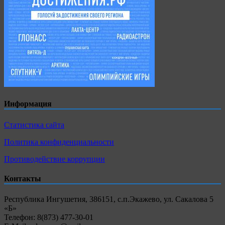
Информация
Статистика сайта
Политика конфиденциальности
Противодействие коррупции
Контакты
Республика Ингушетия, 386151, с.п.Экажево, ул. Сакалова 5
«Б»
Телефон: 8(873) 477-30-01