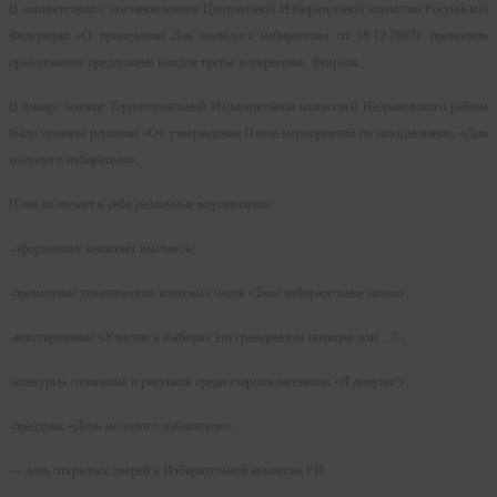
В соответствии с постановлением Центральной Избирательной комиссии Российской
Федерации «О проведении Дня молодого избирателя» от 28.12.2007г. проводить
празднование предложено каждое третье воскресенье февраля.
В январе месяце Территориальной Избирательной комиссией Назрановского района
было принято решении «Об утверждении Плана мероприятий по празднованию «Дня
молодого избирателя».
План включает в себя различные мероприятия:
-оформление книжных выставок;
-проведение тематических классных часов «Твое избирательное право»;
-анкетирование «Участие в выборах это гражданская позиция или…?»;
-конкурсы сочинений и рисунков среди старшеклассников «Я депутат!»;
-праздник «День молодого избирателя»;
— день открытых дверей в Избирательной комиссии РИ.