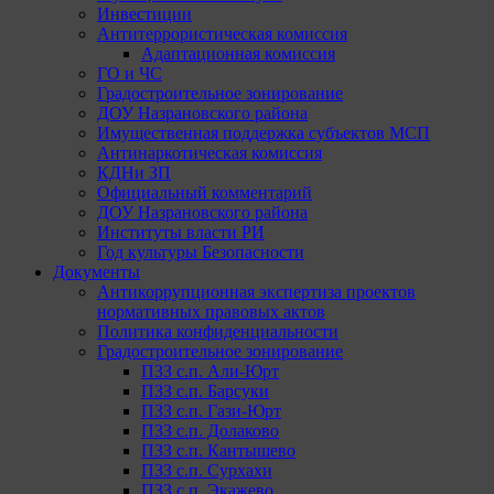
Инвестиции
Антитеррористическая комиссия
Адаптационная комиссия
ГО и ЧС
Градостроительное зонирование
ДОУ Назрановского района
Имущественная поддержка субъектов МСП
Антинаркотическая комиссия
КДНи ЗП
Официальный комментарий
ДОУ Назрановского района
Институты власти РИ
Год культуры Безопасности
Документы
Антикоррупционная экспертиза проектов
нормативных правовых актов
Политика конфиденциальности
Градостроительное зонирование
ПЗЗ с.п. Али-Юрт
ПЗЗ с.п. Барсуки
ПЗЗ с.п. Гази-Юрт
ПЗЗ с.п. Долаково
ПЗЗ с.п. Кантышево
ПЗЗ с.п. Сурхахи
ПЗЗ с.п. Экажево