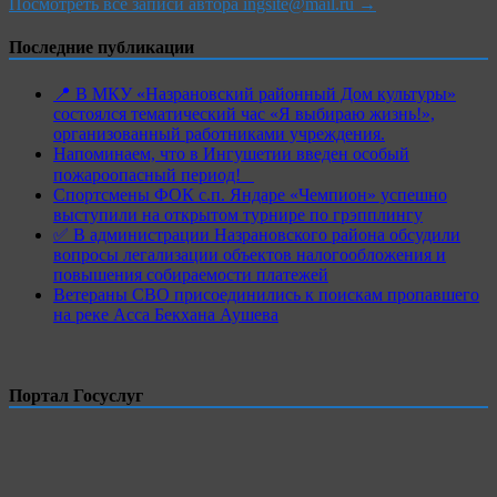
Посмотреть все записи автора ingsite@mail.ru →
Последние публикации
📍 В МКУ «Назрановский районный Дом культуры»
состоялся тематический час «Я выбираю жизнь!»,
организованный работниками учреждения.
Напоминаем, что в Ингушетии введен особый
пожароопасный период!⁣⁣⠀
Спортсмены ФОК с.п. Яндаре «Чемпион» успешно
выступили на открытом турнире по грэпплингу
✅ В администрации Назрановского района обсудили
вопросы легализации объектов налогообложения и
повышения собираемости платежей
Ветераны СВО присоединились к поискам пропавшего
на реке Асса Бекхана Аушева
Портал Госуслуг