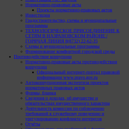
Нормативно-правовые акты
Проекты нормативно-правовых актов
Инвестиции
Градостроительство, схемы и муниципальные
программы
ТЕХНОЛОГИЧЕСКОЕ ПРИСОЕДИНЕНИЕ К
СЕТЯМ В НАЗРАНОВСКОМ РАЙОНЕ /
ГОРЯЧАЯ ЛИНИЯ 8(8732) 22-62-35
Схемы и муниципальные программы
Формирование комфортной городской среды
Противодействие коррупции
Нормативно-правовые акты противодействии
коррупции
Официальный интернет-портал правовой
информации www.pravo.gov.ru
Антикоррупционная экспертиза проектов
нормативных правовых актов
Формы, бланки
Сведения о доходах, об имуществе и
обязательствах имущественного характера
Деятельность комиссии по соблюдению
требований к служебному поведению и
урегулированию конфликта интересов
Отчёты