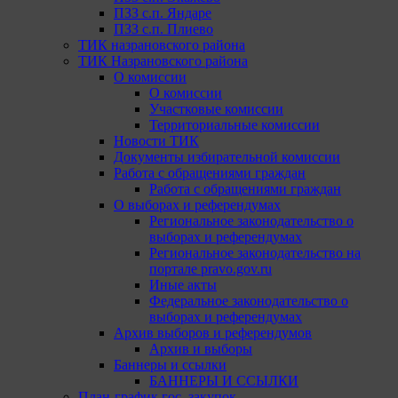
ПЗЗ с.п. Яндаре
ПЗЗ с.п. Плиево
ТИК назрановского района
ТИК Назрановского района
О комиссии
О комиссии
Участковые комиссии
Территориальные комиссии
Новости ТИК
Документы избирательной комиссии
Работа с обращениями граждан
Работа с обращениями граждан
О выборах и референдумах
Региональное законодательство о
выборах и референдумах
Региональное законодательство на
портале pravo.gov.ru
Иные акты
Федеральное законодательство о
выборах и референдумах
Архив выборов и референдумов
Архив и выборы
Баннеры и ссылки
БАННЕРЫ И ССЫЛКИ
План-график гос. закупок