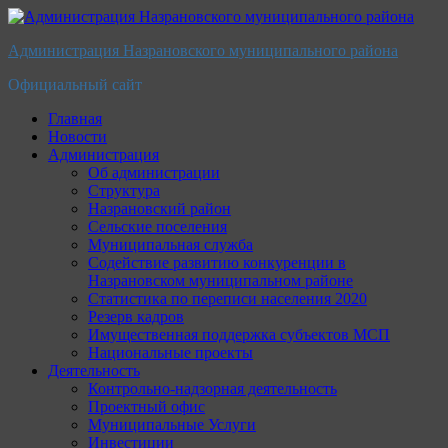
Перейти
к
Администрация Назрановского муниципального района
содержимому
Официальный сайт
Главная
Новости
Администрация
Об администрации
Структура
Назрановский район
Сельские поселения
Муниципальная служба
Содействие развитию конкуренции в
Назрановском муниципальном районе
Статистика по переписи населения 2020
Резерв кадров
Имущественная поддержка субъектов МСП
Национальные проекты
Деятельность
Контрольно-надзорная деятельность
Проектный офис
Муниципальные Услуги
Инвестиции