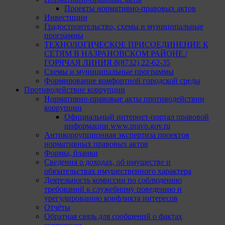
Проекты нормативно-правовых актов
Инвестиции
Градостроительство, схемы и муниципальные
программы
ТЕХНОЛОГИЧЕСКОЕ ПРИСОЕДИНЕНИЕ К
СЕТЯМ В НАЗРАНОВСКОМ РАЙОНЕ /
ГОРЯЧАЯ ЛИНИЯ 8(8732) 22-62-35
Схемы и муниципальные программы
Формирование комфортной городской среды
Противодействие коррупции
Нормативно-правовые акты противодействии
коррупции
Официальный интернет-портал правовой
информации www.pravo.gov.ru
Антикоррупционная экспертиза проектов
нормативных правовых актов
Формы, бланки
Сведения о доходах, об имуществе и
обязательствах имущественного характера
Деятельность комиссии по соблюдению
требований к служебному поведению и
урегулированию конфликта интересов
Отчёты
Обратная связь для сообщений о фактах