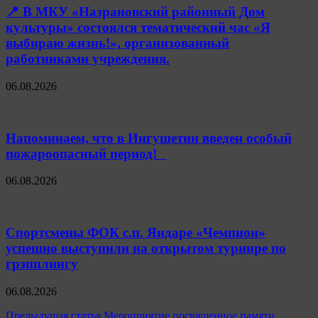
📍 В МКУ «Назрановский районный Дом
культуры» состоялся тематический час «Я
выбираю жизнь!», организованный
работниками учреждения.
06.08.2026
Напоминаем, что в Ингушетии введен особый
пожароопасный период!⁣⁣⠀
06.08.2026
Спортсмены ФОК с.п. Яндаре «Чемпион»
успешно выступили на открытом турнире по
грэпплингу
06.08.2026
Навигация
Предыдущая статья
Мероприятие посвященное памяти