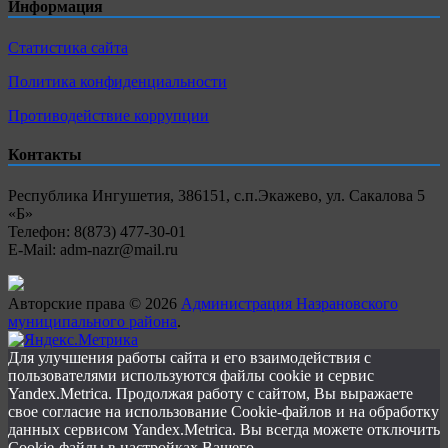
Информация
Статистика сайта
Политика конфиденциальности
Противодействие коррупции
Контакты
Республика Ингушетия, 386151, с.п.Экажево, ул. Сакалова 5
«Б»
Телефон: 8(873) 477-30-01
E-Mail: adm-nazr@mail.ru
Авторские права © 2026
Администрация Назрановского
муниципального района
.
Для улучшения работы сайта и его взаимодействия с
пользователями используются файлы cookie и сервис
Yandex.Metrica. Продолжая работу с сайтом, Вы выражаете
свое согласие на использование Cookie-файлов и на обработку
данных сервисом Yandex.Metrica. Вы всегда можете отключить
Cookie-файлы в настройках Вашего