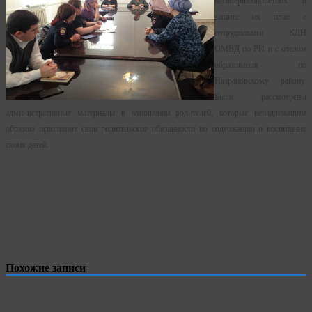
несовершеннолетних и
защите их прав с
сотрудниками КДН
ОМВД по РИ и с отелом
образования по
Назрановскому району.
Были рассмотрены
административные материалы в отношении родителей, которые ненадлежащим
образом исполняют свои родительские обязанности по содержанию и воспитания
своих детей.
Похожие записи