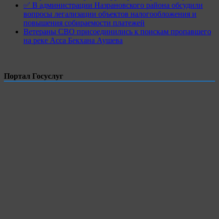
✅ В администрации Назрановского района обсудили
вопросы легализации объектов налогообложения и
повышения собираемости платежей
Ветераны СВО присоединились к поискам пропавшего
на реке Асса Бекхана Аушева
Портал Госуслуг