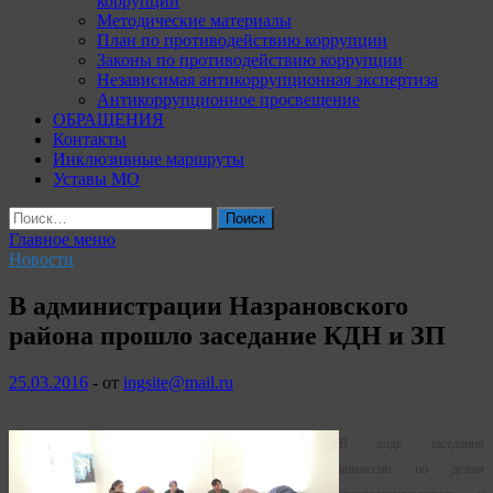
коррупции
Методические материалы
План по противодействию коррупции
Законы по противодействию коррупции
Независимая антикоррупционная экспертиза
Антикоррупционное просвещение
ОБРАЩЕНИЯ
Контакты
Инклюзивные маршруты
Уставы МО
Найти:
Главное меню
Новости
В администрации Назрановского
района прошло заседание КДН и ЗП
25.03.2016
-
от
ingsite@mail.ru
В ходе заседания
комиссии по делам