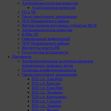
Антитеррористическая комиссия
Адаптационная комиссия
ГО и ЧС
Градостроительное зонирование
ДОУ Назрановского района
Имущественная поддержка субъектов МСП
Антинаркотическая комиссия
КДНи ЗП
Официальный комментарий
ДОУ Назрановского района
Институты власти РИ
Год культуры Безопасности
Документы
Антикоррупционная экспертиза проектов
нормативных правовых актов
Политика конфиденциальности
Градостроительное зонирование
ПЗЗ с.п. Али-Юрт
ПЗЗ с.п. Барсуки
ПЗЗ с.п. Гази-Юрт
ПЗЗ с.п. Долаково
ПЗЗ с.п. Кантышево
ПЗЗ с.п. Сурхахи
ПЗЗ с.п. Экажево
ПЗЗ с.п. Яндаре