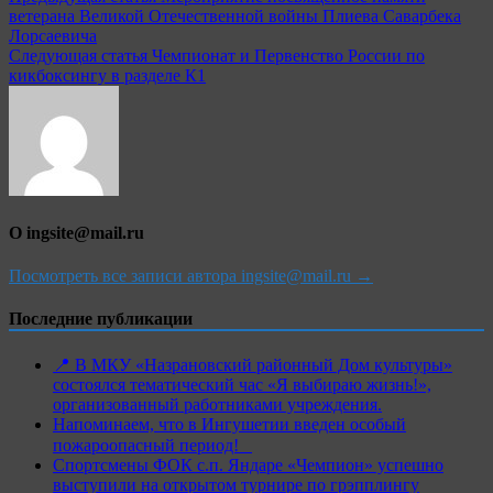
ветерана Великой Отечественной войны Плиева Саварбека
по
Лорсаевича
записям
Следующая статья
Чемпионат и Первенство России по
кикбоксингу в разделе К1
О ingsite@mail.ru
Посмотреть все записи автора ingsite@mail.ru →
Последние публикации
📍 В МКУ «Назрановский районный Дом культуры»
состоялся тематический час «Я выбираю жизнь!»,
организованный работниками учреждения.
Напоминаем, что в Ингушетии введен особый
пожароопасный период!⁣⁣⠀
Спортсмены ФОК с.п. Яндаре «Чемпион» успешно
выступили на открытом турнире по грэпплингу