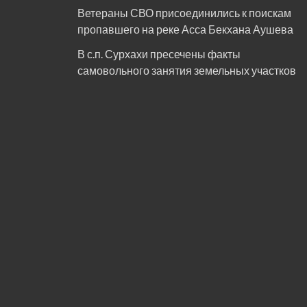
Ветераны СВО присоединились к поискам
пропавшего на реке Асса Бекхана Аушева
В с.п. Сурхахи пресечены факты
самовольного занятия земельных участков