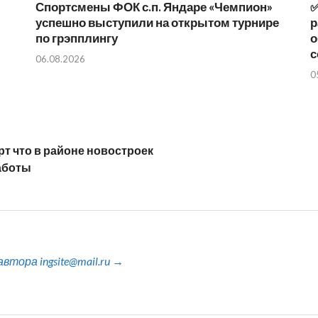
Спортсмены ФОК с.п. Яндаре «Чемпион»
✅
успешно выступили на открытом турнире
р
по грэпплингу
о
с
06.08.2026
0
рт что в районе новостроек
аботы
тора ingsite@mail.ru →