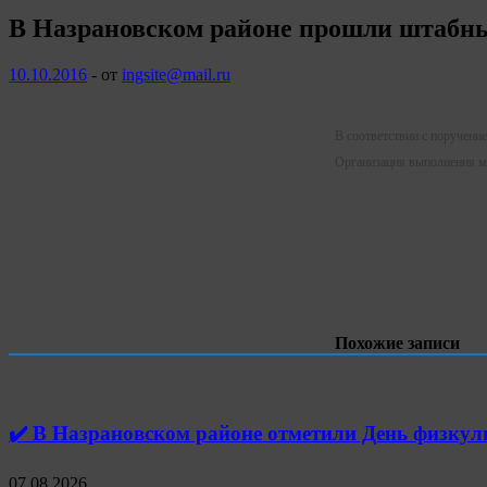
В Назрановском районе прошли штабны
10.10.2016
-
от
ingsite@mail.ru
В соответствии с поручени
Организация выполнения ме
Похожие записи
✔️ В Назрановском районе отметили День физк
07.08.2026