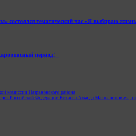
» состоялся тематический час «Я выбираю жизнь
ароопасный период!⁣⁣⠀
кой комиссии Назрановского района
Героя Российской Федерации Котиева Ахмеда Макшариповича, п