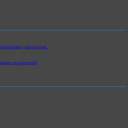
аботниками учреждения.
раемости платежей