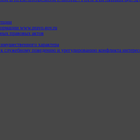
упции
ормации www.pravo.gov.ru
ных правовых актов
х имущественного характера
 к служебному поведению и урегулированию конфликта интерес