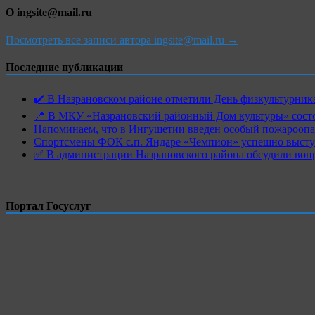
О ingsite@mail.ru
Посмотреть все записи автора ingsite@mail.ru →
Последние публикации
✔️ В Назрановском районе отметили День физкультурн
📍 В МКУ «Назрановский районный Дом культуры» состо
Напоминаем, что в Ингушетии введен особый пожароопас
Спортсмены ФОК с.п. Яндаре «Чемпион» успешно высту
✅ В администрации Назрановского района обсудили воп
Портал Госуслуг