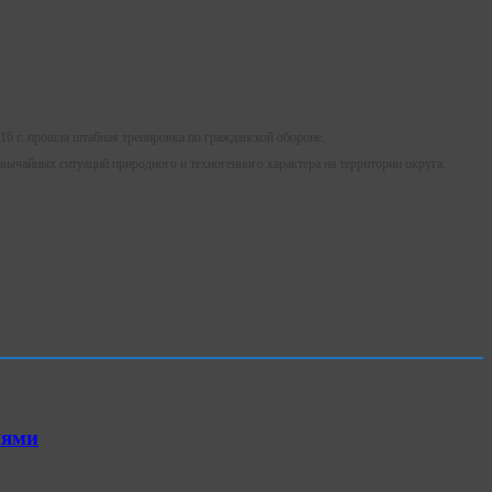
16 г. прошла штабная тренировка по гражданской обороне.
ычайных ситуаций природного и техногенного характера на территории округа.
иями