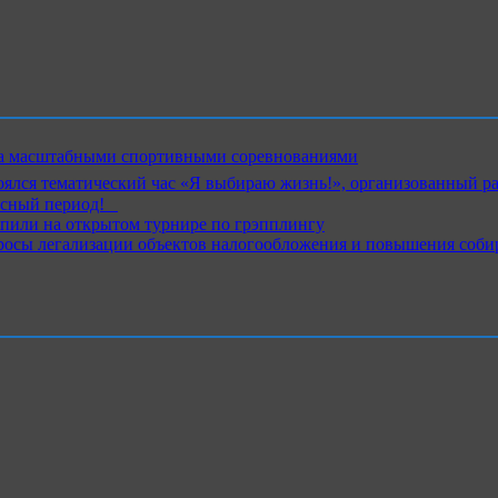
ика масштабными спортивными соревнованиями
ялся тематический час «Я выбираю жизнь!», организованный р
ный период!⁣⁣⠀
пили на открытом турнире по грэпплингу
росы легализации объектов налогообложения и повышения соби