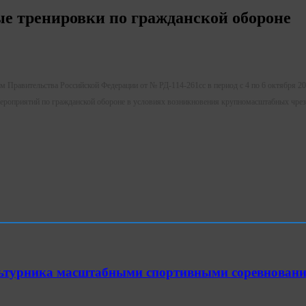
е тренировки по гражданской обороне
ем Правительства Российской Федерации от № РД-114-261сс в период с 4 по 6 октября 20
роприятий по гражданской обороне в условиях возникновения крупномасштабных чрезв
ультурника масштабными спортивными соревнован