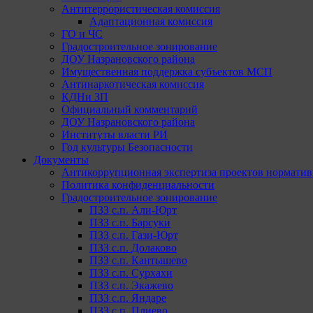
Антитеррористическая комиссия
Адаптационная комиссия
ГО и ЧС
Градостроительное зонирование
ДОУ Назрановского района
Имущественная поддержка субъектов МСП
Антинаркотическая комиссия
КДНи ЗП
Официальный комментарий
ДОУ Назрановского района
Институты власти РИ
Год культуры Безопасности
Документы
Антикоррупционная экспертиза проектов норматив
Политика конфиденциальности
Градостроительное зонирование
ПЗЗ с.п. Али-Юрт
ПЗЗ с.п. Барсуки
ПЗЗ с.п. Гази-Юрт
ПЗЗ с.п. Долаково
ПЗЗ с.п. Кантышево
ПЗЗ с.п. Сурхахи
ПЗЗ с.п. Экажево
ПЗЗ с.п. Яндаре
ПЗЗ с.п. Плиево