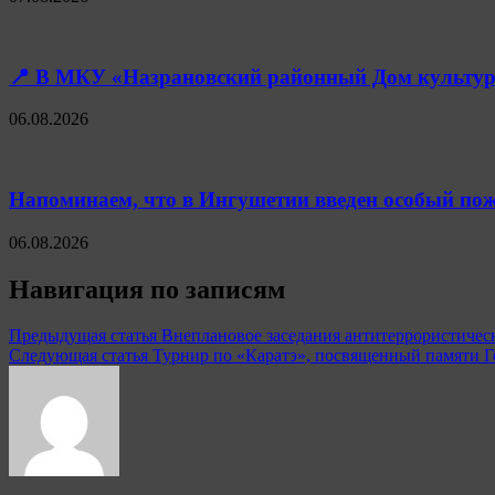
📍 В МКУ «Назрановский районный Дом культуры
06.08.2026
Напоминаем, что в Ингушетии введен особый пож
06.08.2026
Навигация по записям
Предыдущая статья
Внеплановое заседания антитеррористичес
Следующая статья
Турнир по «Каратэ», посвященный памяти 