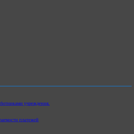
аботниками учреждения.
раемости платежей