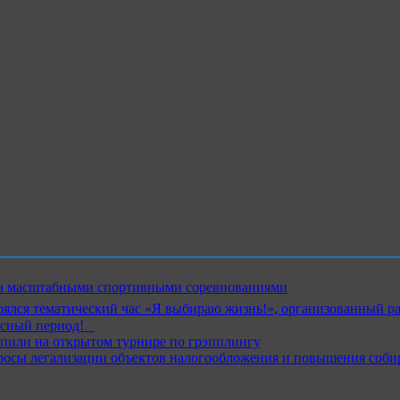
ика масштабными спортивными соревнованиями
ялся тематический час «Я выбираю жизнь!», организованный р
ный период!⁣⁣⠀
пили на открытом турнире по грэпплингу
росы легализации объектов налогообложения и повышения соби