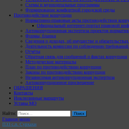
Схемы и муниципальные программы
Формирование комфортной городской среды
Противодействие коррупции
Нормативно-правовые акты противодействии корр
Официальный интернет-портал правовой инф
Антикоррупционная экспертиза проектов норматив
Формы, бланки
Сведения о доходах, об имуществе и обязательства
Деятельность комиссии по соблюдению требований
Отчёты
Обратная связь для сообщений о фактах коррупции
Методические материалы
План по противодействию коррупции
Законы по противодействию коррупции
Независимая антикоррупционная экспертиза
Антикоррупционное просвещение
ОБРАЩЕНИЯ
Контакты
Инклюзивные маршруты
Уставы МО
Найти:
Главное меню
ПЗЗ с.п. Сурхахи