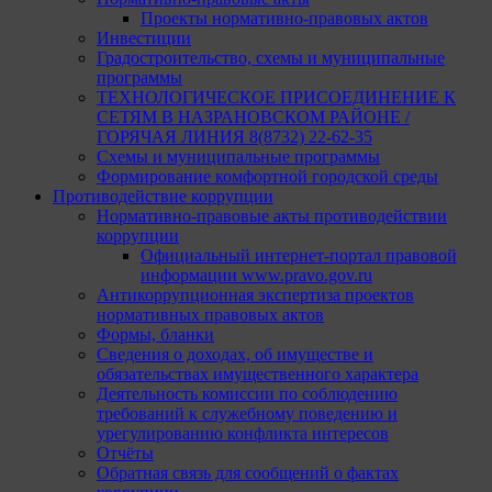
Проекты нормативно-правовых актов
Инвестиции
Градостроительство, схемы и муниципальные
программы
ТЕХНОЛОГИЧЕСКОЕ ПРИСОЕДИНЕНИЕ К
СЕТЯМ В НАЗРАНОВСКОМ РАЙОНЕ /
ГОРЯЧАЯ ЛИНИЯ 8(8732) 22-62-35
Схемы и муниципальные программы
Формирование комфортной городской среды
Противодействие коррупции
Нормативно-правовые акты противодействии
коррупции
Официальный интернет-портал правовой
информации www.pravo.gov.ru
Антикоррупционная экспертиза проектов
нормативных правовых актов
Формы, бланки
Сведения о доходах, об имуществе и
обязательствах имущественного характера
Деятельность комиссии по соблюдению
требований к служебному поведению и
урегулированию конфликта интересов
Отчёты
Обратная связь для сообщений о фактах