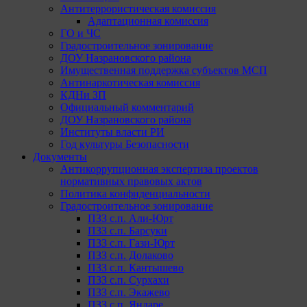
Антитеррористическая комиссия
Адаптационная комиссия
ГО и ЧС
Градостроительное зонирование
ДОУ Назрановского района
Имущественная поддержка субъектов МСП
Антинаркотическая комиссия
КДНи ЗП
Официальный комментарий
ДОУ Назрановского района
Институты власти РИ
Год культуры Безопасности
Документы
Антикоррупционная экспертиза проектов
нормативных правовых актов
Политика конфиденциальности
Градостроительное зонирование
ПЗЗ с.п. Али-Юрт
ПЗЗ с.п. Барсуки
ПЗЗ с.п. Гази-Юрт
ПЗЗ с.п. Долаково
ПЗЗ с.п. Кантышево
ПЗЗ с.п. Сурхахи
ПЗЗ с.п. Экажево
ПЗЗ с.п. Яндаре