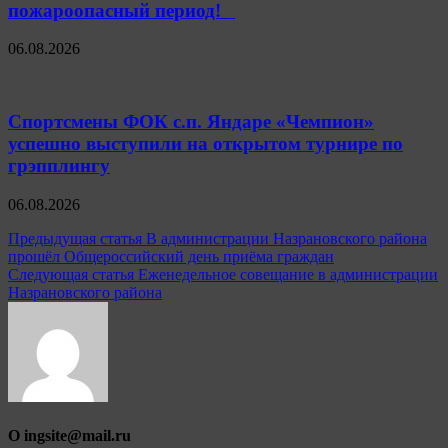
пожароопасный период!⁣⁣⠀
06.08.2026
Спортсмены ФОК с.п. Яндаре «Чемпион»
успешно выступили на открытом турнире по
грэпплингу
06.08.2026
Навигация
Предыдущая статья
В администрации Назрановского района
прошёл Общероссийский день приёма граждан
по
Следующая статья
Еженедельное совещание в администрации
записям
Назрановского района
О ingsite@mail.ru