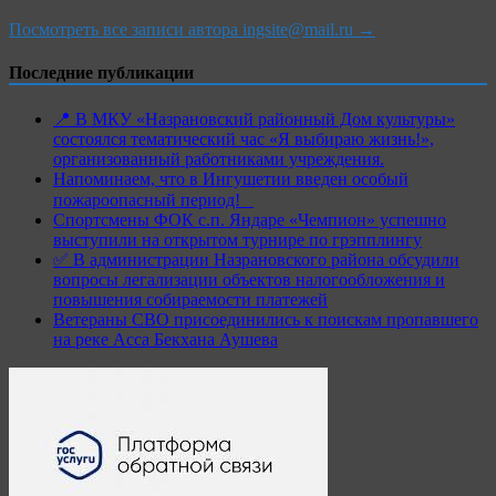
Посмотреть все записи автора ingsite@mail.ru →
Последние публикации
📍 В МКУ «Назрановский районный Дом культуры»
состоялся тематический час «Я выбираю жизнь!»,
организованный работниками учреждения.
Напоминаем, что в Ингушетии введен особый
пожароопасный период!⁣⁣⠀
Спортсмены ФОК с.п. Яндаре «Чемпион» успешно
выступили на открытом турнире по грэпплингу
✅ В администрации Назрановского района обсудили
вопросы легализации объектов налогообложения и
повышения собираемости платежей
Ветераны СВО присоединились к поискам пропавшего
на реке Асса Бекхана Аушева