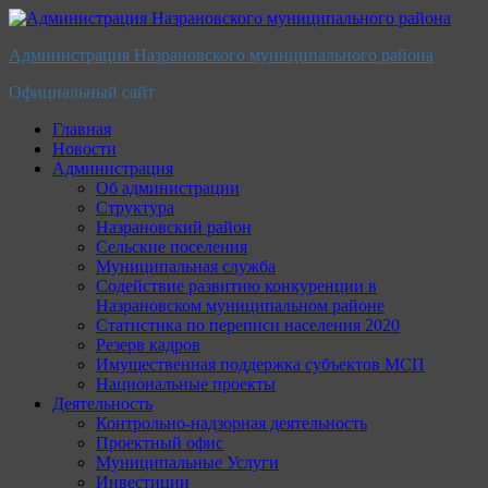
Перейти
к
Администрация Назрановского муниципального района
содержимому
Официальный сайт
Главная
Новости
Администрация
Об администрации
Структура
Назрановский район
Сельские поселения
Муниципальная служба
Содействие развитию конкуренции в
Назрановском муниципальном районе
Статистика по переписи населения 2020
Резерв кадров
Имущественная поддержка субъектов МСП
Национальные проекты
Деятельность
Контрольно-надзорная деятельность
Проектный офис
Муниципальные Услуги
Инвестиции