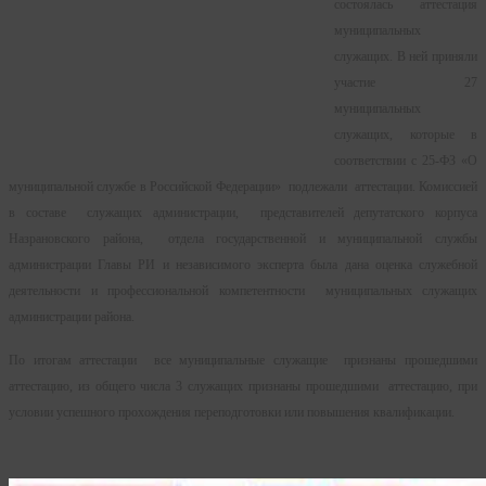
состоялась аттестация
муниципальных
служащих. В ней приняли
участие 27
муниципальных
служащих, которые в
соответствии с 25-ФЗ «О
муниципальной службе в Российской Федерации» подлежали аттестации. Комиссией
в составе служащих администрации, представителей депутатского корпуса
Назрановского района, отдела государственной и муниципальной службы
администрации Главы РИ и независимого эксперта была дана оценка служебной
деятельности и профессиональной компетентности муниципальных служащих
администрации района.
По итогам аттестации все муниципальные служащие признаны прошедшими
аттестацию, из общего числа 3 служащих признаны прошедшими аттестацию, при
условии успешного прохождения переподготовки или повышения квалификации.