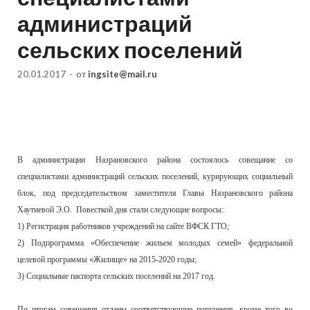
администраций
сельских поселений
20.01.2017
-
от
ingsite@mail.ru
В администрации Назрановского района состоялось совещание со
специалистами администраций сельских поселений, курирующих социальный
блок, под председательством заместителя Главы Назрановского района
Хаутиевой Э.О. Повесткой дня стали следующие вопросы:
1) Регистрация работников учреждений на сайте ВФСК ГТО;
2) Подпрограмма «Обеспечение жильем молодых семей» федеральной
целевой программы «Жилище» на 2015-2020 годы;
3) Социальные паспорта сельских поселений на 2017 год.
По итогам совещания отданы соответствующие поручения, кроме того во