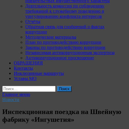
обязательствах имущественного характера
Деятельность комиссии по соблюдению
требований к служебному поведению и
урегулированию конфликта интересов
Отчёты
Обратная связь для сообщений о фактах
коррупции
Методические материалы
План по противодействию коррупции
Законы по противодействию коррупции
Независимая антикоррупционная экспертиза
Антикоррупционное просвещение
ОБРАЩЕНИЯ
Контакты
Инклюзивные маршруты
Уставы МО
Найти:
Главное меню
Новости
Инспекционная поездка на Швейную
фабрику «Ингушетия»