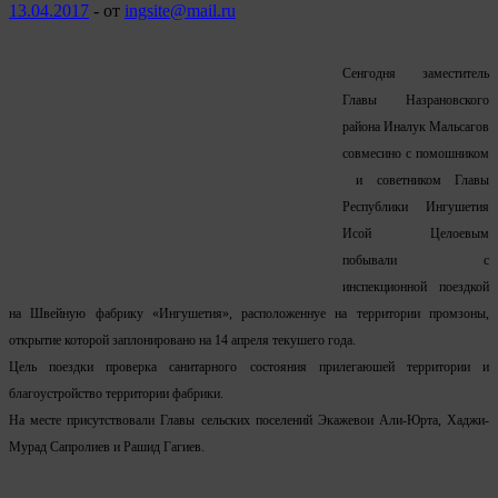
13.04.2017
-
от
ingsite@mail.ru
Сенгодня заместитель
Главы Назрановского
района Иналук Мальсагов
совмесино с помошником
и советником Главы
Республики Ингушетия
Исой Целоевым
побывали с
инспекционной поездкой
на Швейную фабрику «Ингушетия», расположеннуе на территории промзоны,
открытие которой заплонировано на 14 апреля текушего года.
Цель поездки проверка санитарного состояния прилегаюшей территории и
благоустройство территории фабрики.
На месте присутствовали Главы сельских поселений Экажево
и Али-Юрта,
Хаджи-
Мурад Сапролиев и Рашид Гагиев.