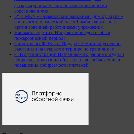
физкультурника масштабными спортивными
соревнованиями
📍 В МКУ «Назрановский районный Дом культуры»
состоялся тематический час «Я выбираю жизнь!»,
организованный работниками учреждения.
Напоминаем, что в Ингушетии введен особый
пожароопасный период!⁣⁣⠀
Спортсмены ФОК с.п. Яндаре «Чемпион» успешно
выступили на открытом турнире по грэпплингу
✅ В администрации Назрановского района обсудили
вопросы легализации объектов налогообложения и
повышения собираемости платежей