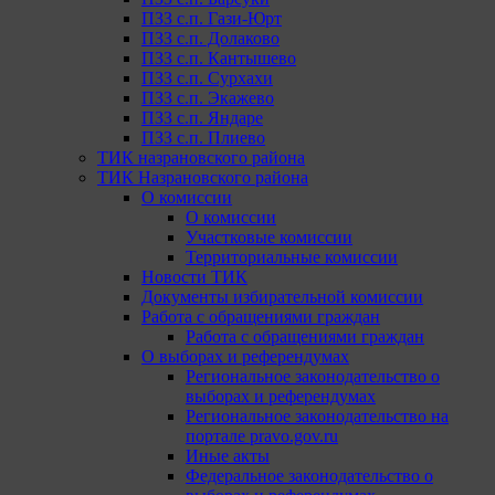
ПЗЗ с.п. Гази-Юрт
ПЗЗ с.п. Долаково
ПЗЗ с.п. Кантышево
ПЗЗ с.п. Сурхахи
ПЗЗ с.п. Экажево
ПЗЗ с.п. Яндаре
ПЗЗ с.п. Плиево
ТИК назрановского района
ТИК Назрановского района
О комиссии
О комиссии
Участковые комиссии
Территориальные комиссии
Новости ТИК
Документы избирательной комиссии
Работа с обращениями граждан
Работа с обращениями граждан
О выборах и референдумах
Региональное законодательство о
выборах и референдумах
Региональное законодательство на
портале pravo.gov.ru
Иные акты
Федеральное законодательство о