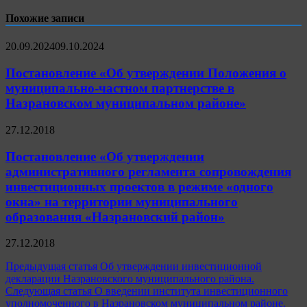
Похожие записи
20.09.2024
09.10.2024
Постановление «Об утверждении Положения о
муниципально-частном партнерстве в
Назрановском муниципальном районе»
27.12.2018
Постановление «Об утверждении
административного регламента сопровождения
инвестиционных проектов в режиме «одного
окна» на территории муниципального
образования «Назрановский район»
27.12.2018
Навигация
Предыдущая статья
Об утверждении инвестиционной
декларации Назрановского муниципального района.
по
Следующая статья
О введении института инвестиционного
записям
уполномоченного в Назрановском муниципальном районе.