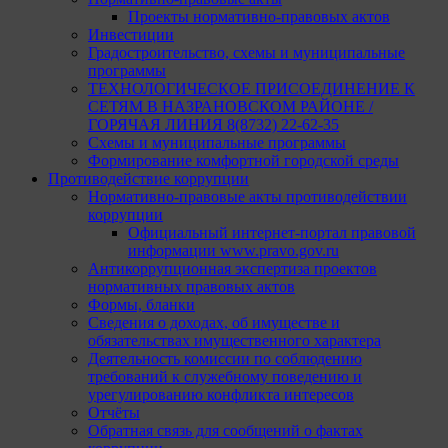
Проекты нормативно-правовых актов
Инвестиции
Градостроительство, схемы и муниципальные
программы
ТЕХНОЛОГИЧЕСКОЕ ПРИСОЕДИНЕНИЕ К
СЕТЯМ В НАЗРАНОВСКОМ РАЙОНЕ /
ГОРЯЧАЯ ЛИНИЯ 8(8732) 22-62-35
Схемы и муниципальные программы
Формирование комфортной городской среды
Противодействие коррупции
Нормативно-правовые акты противодействии
коррупции
Официальный интернет-портал правовой
информации www.pravo.gov.ru
Антикоррупционная экспертиза проектов
нормативных правовых актов
Формы, бланки
Сведения о доходах, об имуществе и
обязательствах имущественного характера
Деятельность комиссии по соблюдению
требований к служебному поведению и
урегулированию конфликта интересов
Отчёты
Обратная связь для сообщений о фактах