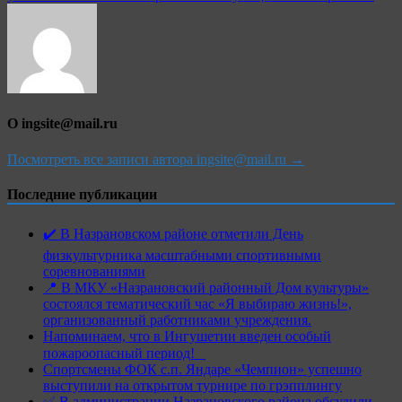
О ingsite@mail.ru
Посмотреть все записи автора ingsite@mail.ru →
Последние публикации
✔️ В Назрановском районе отметили День
физкультурника масштабными спортивными
соревнованиями
📍 В МКУ «Назрановский районный Дом культуры»
состоялся тематический час «Я выбираю жизнь!»,
организованный работниками учреждения.
Напоминаем, что в Ингушетии введен особый
пожароопасный период!⁣⁣⠀
Спортсмены ФОК с.п. Яндаре «Чемпион» успешно
выступили на открытом турнире по грэпплингу
✅ В администрации Назрановского района обсудили