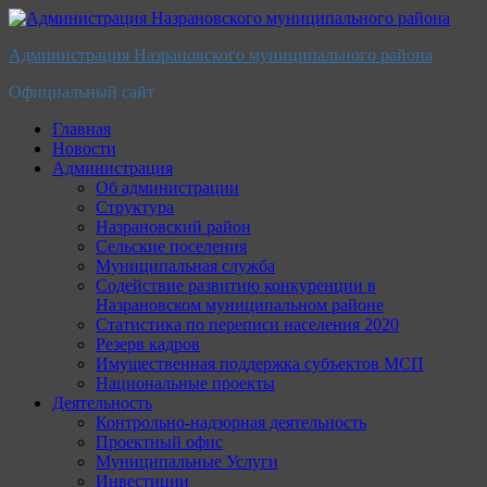
Перейти
к
Администрация Назрановского муниципального района
содержимому
Официальный сайт
Главная
Новости
Администрация
Об администрации
Структура
Назрановский район
Сельские поселения
Муниципальная служба
Содействие развитию конкуренции в
Назрановском муниципальном районе
Статистика по переписи населения 2020
Резерв кадров
Имущественная поддержка субъектов МСП
Национальные проекты
Деятельность
Контрольно-надзорная деятельность
Проектный офис
Муниципальные Услуги
Инвестиции