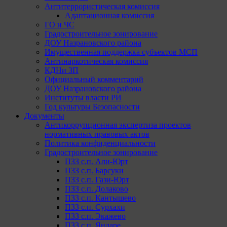
Антитеррористическая комиссия
Адаптационная комиссия
ГО и ЧС
Градостроительное зонирование
ДОУ Назрановского района
Имущественная поддержка субъектов МСП
Антинаркотическая комиссия
КДНи ЗП
Официальный комментарий
ДОУ Назрановского района
Институты власти РИ
Год культуры Безопасности
Документы
Антикоррупционная экспертиза проектов
нормативных правовых актов
Политика конфиденциальности
Градостроительное зонирование
ПЗЗ с.п. Али-Юрт
ПЗЗ с.п. Барсуки
ПЗЗ с.п. Гази-Юрт
ПЗЗ с.п. Долаково
ПЗЗ с.п. Кантышево
ПЗЗ с.п. Сурхахи
ПЗЗ с.п. Экажево
ПЗЗ с.п. Яндаре