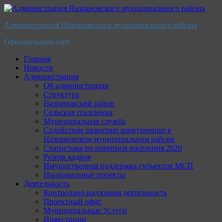
Перейти
к
Администрация Назрановского муниципального района
содержимому
Официальный сайт
Главная
Новости
Администрация
Об администрации
Структура
Назрановский район
Сельские поселения
Муниципальная служба
Содействие развитию конкуренции в
Назрановском муниципальном районе
Статистика по переписи населения 2020
Резерв кадров
Имущественная поддержка субъектов МСП
Национальные проекты
Деятельность
Контрольно-надзорная деятельность
Проектный офис
Муниципальные Услуги
Инвестиции