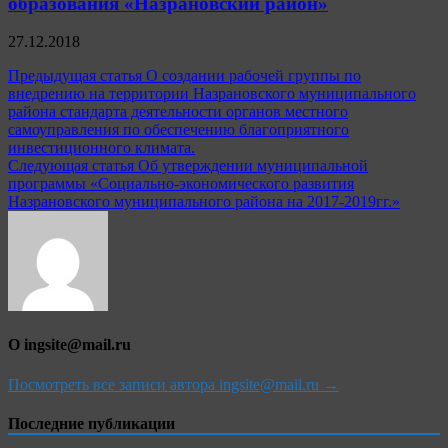
образования «Назрановский район»
27.12.2018
Навигация
Предыдущая статья
О создании рабочей группы по
внедрению на территории Назрановского муниципального
по
района стандарта деятельности органов местного
записям
самоуправления по обеспечению благоприятного
инвестиционного климата.
Следующая статья
Об утверждении муниципальной
программы «Социально-экономического развития
Назрановского муниципального района на 2017-2019гг.»
О ingsite@mail.ru
Посмотреть все записи автора ingsite@mail.ru →
Последние публикации