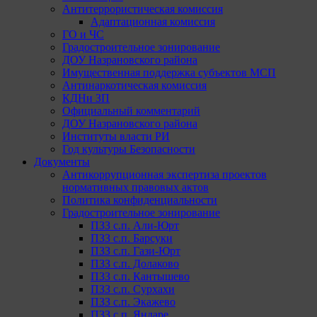
Антитеррористическая комиссия
Адаптационная комиссия
ГО и ЧС
Градостроительное зонирование
ДОУ Назрановского района
Имущественная поддержка субъектов МСП
Антинаркотическая комиссия
КДНи ЗП
Официальный комментарий
ДОУ Назрановского района
Институты власти РИ
Год культуры Безопасности
Документы
Антикоррупционная экспертиза проектов
нормативных правовых актов
Политика конфиденциальности
Градостроительное зонирование
ПЗЗ с.п. Али-Юрт
ПЗЗ с.п. Барсуки
ПЗЗ с.п. Гази-Юрт
ПЗЗ с.п. Долаково
ПЗЗ с.п. Кантышево
ПЗЗ с.п. Сурхахи
ПЗЗ с.п. Экажево
ПЗЗ с.п. Яндаре