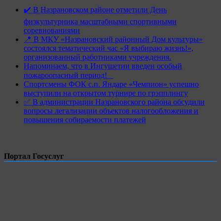
✔️ В Назрановском районе отметили День
физкультурника масштабными спортивными
соревнованиями
📍 В МКУ «Назрановский районный Дом культуры»
состоялся тематический час «Я выбираю жизнь!»,
организованный работниками учреждения.
Напоминаем, что в Ингушетии введен особый
пожароопасный период!⁣⁣⠀
Спортсмены ФОК с.п. Яндаре «Чемпион» успешно
выступили на открытом турнире по грэпплингу
✅ В администрации Назрановского района обсудили
вопросы легализации объектов налогообложения и
повышения собираемости платежей
Портал Госуслуг