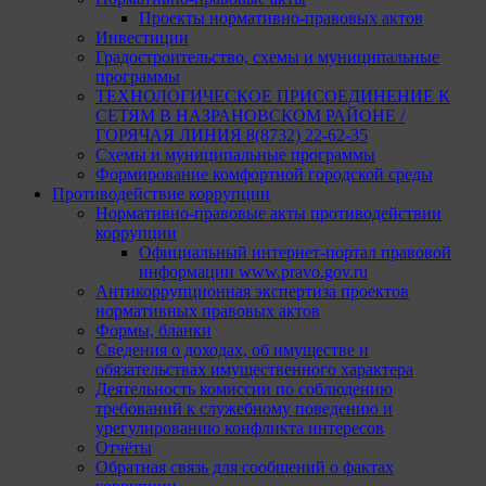
Проекты нормативно-правовых актов
Инвестиции
Градостроительство, схемы и муниципальные
программы
ТЕХНОЛОГИЧЕСКОЕ ПРИСОЕДИНЕНИЕ К
СЕТЯМ В НАЗРАНОВСКОМ РАЙОНЕ /
ГОРЯЧАЯ ЛИНИЯ 8(8732) 22-62-35
Схемы и муниципальные программы
Формирование комфортной городской среды
Противодействие коррупции
Нормативно-правовые акты противодействии
коррупции
Официальный интернет-портал правовой
информации www.pravo.gov.ru
Антикоррупционная экспертиза проектов
нормативных правовых актов
Формы, бланки
Сведения о доходах, об имуществе и
обязательствах имущественного характера
Деятельность комиссии по соблюдению
требований к служебному поведению и
урегулированию конфликта интересов
Отчёты
Обратная связь для сообщений о фактах