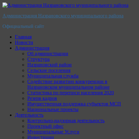
Перейти
к
Администрация Назрановского муниципального района
содержимому
Официальный сайт
Главная
Новости
Администрация
Об администрации
Структура
Назрановский район
Сельские поселения
Муниципальная служба
Содействие развитию конкуренции в
Назрановском муниципальном районе
Статистика по переписи населения 2020
Резерв кадров
Имущественная поддержка субъектов МСП
Национальные проекты
Деятельность
Контрольно-надзорная деятельность
Проектный офис
Муниципальные Услуги
Инвестиции