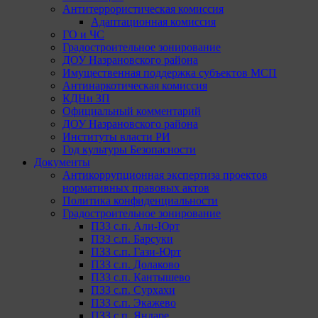
Антитеррористическая комиссия
Адаптационная комиссия
ГО и ЧС
Градостроительное зонирование
ДОУ Назрановского района
Имущественная поддержка субъектов МСП
Антинаркотическая комиссия
КДНи ЗП
Официальный комментарий
ДОУ Назрановского района
Институты власти РИ
Год культуры Безопасности
Документы
Антикоррупционная экспертиза проектов
нормативных правовых актов
Политика конфиденциальности
Градостроительное зонирование
ПЗЗ с.п. Али-Юрт
ПЗЗ с.п. Барсуки
ПЗЗ с.п. Гази-Юрт
ПЗЗ с.п. Долаково
ПЗЗ с.п. Кантышево
ПЗЗ с.п. Сурхахи
ПЗЗ с.п. Экажево
ПЗЗ с.п. Яндаре