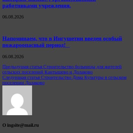
работниками учреждения.
06.08.2026
Напоминаем, что в Ингушетии введен особый
пожароопасный период!⁣⁣⠀
06.08.2026
Навигация
Предыдущая статья
Строительство больницы для жителей
сельских поселений Кантышево и Долаково
по
Следующая статья
Строительство Дома Культуры в сельском
записям
поселении Долаково
О ingsite@mail.ru