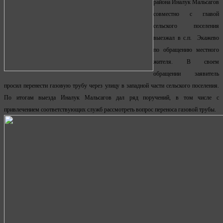
района Иналук Мальсагов
совместно с главой
сельского поселения
выезжал в с.п. Экажево
по обращению местного
жителя. В своем
обращении заявитель
просил перенести газовую трубу через улицу в западной части сельского поселения.
По итогам выезда Иналук Мальсагов дал ряд поручений, в том числе с
привлечением соответствующих служб рассмотреть вопрос переноса газовой трубы.