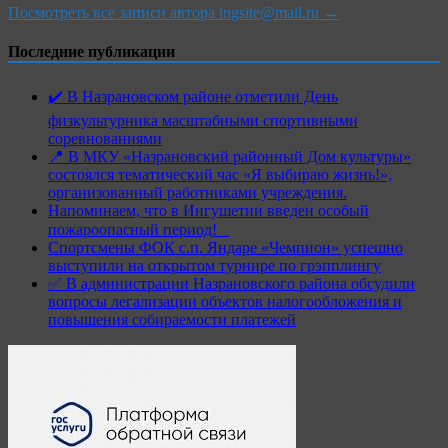
Посмотреть все записи автора ingsite@mail.ru →
Последние публикации
✔️ В Назрановском районе отметили День
физкультурника масштабными спортивными
соревнованиями
📍 В МКУ «Назрановский районный Дом культуры»
состоялся тематический час «Я выбираю жизнь!»,
организованный работниками учреждения.
Напоминаем, что в Ингушетии введен особый
пожароопасный период!⁣⁣⠀
Спортсмены ФОК с.п. Яндаре «Чемпион» успешно
выступили на открытом турнире по грэпплингу
✅ В администрации Назрановского района обсудили
вопросы легализации объектов налогообложения и
повышения собираемости платежей