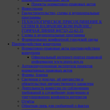
Проекты нормативно-правовых актов
Инвестиции
Градостроительство, схемы и муниципальные
программы
ТЕХНОЛОГИЧЕСКОЕ ПРИСОЕДИНЕНИЕ К
СЕТЯМ В НАЗРАНОВСКОМ РАЙОНЕ /
ГОРЯЧАЯ ЛИНИЯ 8(8732) 22-62-35
Схемы и муниципальные программы
Формирование комфортной городской среды
Противодействие коррупции
Нормативно-правовые акты противодействии
коррупции
Официальный интернет-портал правовой
информации www.pravo.gov.ru
Антикоррупционная экспертиза проектов
нормативных правовых актов
Формы, бланки
Сведения о доходах, об имуществе и
обязательствах имущественного характера
Деятельность комиссии по соблюдению
требований к служебному поведению и
урегулированию конфликта интересов
Отчёты
Обратная связь для сообщений о фактах