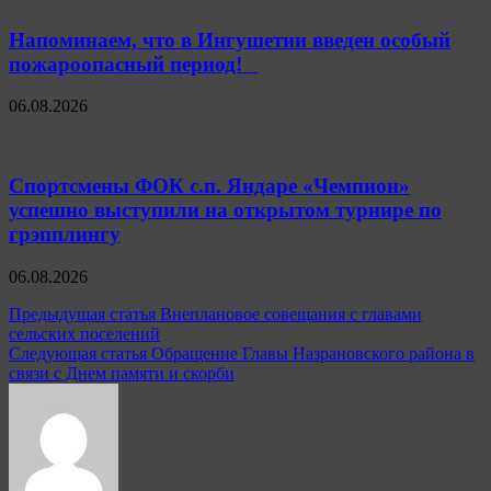
Напоминаем, что в Ингушетии введен особый
пожароопасный период!⁣⁣⠀
06.08.2026
Спортсмены ФОК с.п. Яндаре «Чемпион»
успешно выступили на открытом турнире по
грэпплингу
06.08.2026
Навигация
Предыдущая статья
Внеплановое совещания с главами
сельских поселений
по
Следующая статья
Обращение Главы Назрановского района в
записям
связи с Днем памяти и скорби