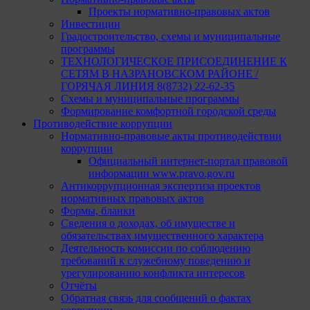
Проекты нормативно-правовых актов
Инвестиции
Градостроительство, схемы и муниципальные
программы
ТЕХНОЛОГИЧЕСКОЕ ПРИСОЕДИНЕНИЕ К
СЕТЯМ В НАЗРАНОВСКОМ РАЙОНЕ /
ГОРЯЧАЯ ЛИНИЯ 8(8732) 22-62-35
Схемы и муниципальные программы
Формирование комфортной городской среды
Противодействие коррупции
Нормативно-правовые акты противодействии
коррупции
Официальный интернет-портал правовой
информации www.pravo.gov.ru
Антикоррупционная экспертиза проектов
нормативных правовых актов
Формы, бланки
Сведения о доходах, об имуществе и
обязательствах имущественного характера
Деятельность комиссии по соблюдению
требований к служебному поведению и
урегулированию конфликта интересов
Отчёты
Обратная связь для сообщений о фактах