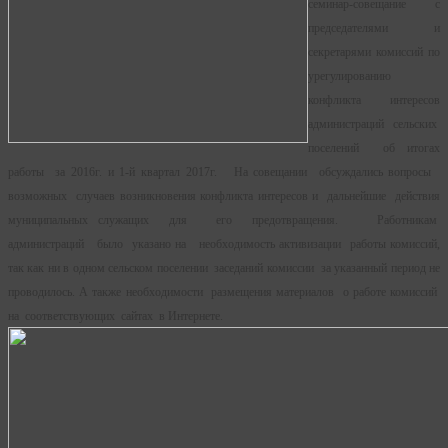
семинар-совещание с
председателями и
секретарями комиссий по
урегулированию
конфликта интересов
администраций сельских
поселений об итогах
работы за 2016г. и 1-й квартал 2017г. На совещании обсуждались вопросы
возможных случаев возникновения конфликта интересов и дальнейшие действия
муниципальных служащих для его предотвращения. Работникам
администраций было указано на необходимость активизации работы комиссий,
так как ни в одном сельском поселении заседаний комиссии за указанный период не
проводилось. А также необходимости размещения материалов о работе комиссий
на соответствующих сайтах в Интернете.