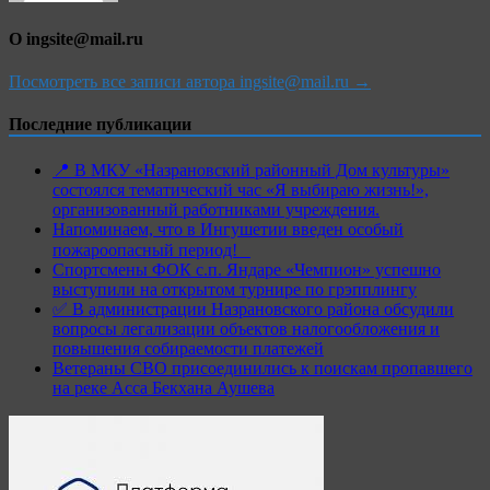
О ingsite@mail.ru
Посмотреть все записи автора ingsite@mail.ru →
Последние публикации
📍 В МКУ «Назрановский районный Дом культуры»
состоялся тематический час «Я выбираю жизнь!»,
организованный работниками учреждения.
Напоминаем, что в Ингушетии введен особый
пожароопасный период!⁣⁣⠀
Спортсмены ФОК с.п. Яндаре «Чемпион» успешно
выступили на открытом турнире по грэпплингу
✅ В администрации Назрановского района обсудили
вопросы легализации объектов налогообложения и
повышения собираемости платежей
Ветераны СВО присоединились к поискам пропавшего
на реке Асса Бекхана Аушева