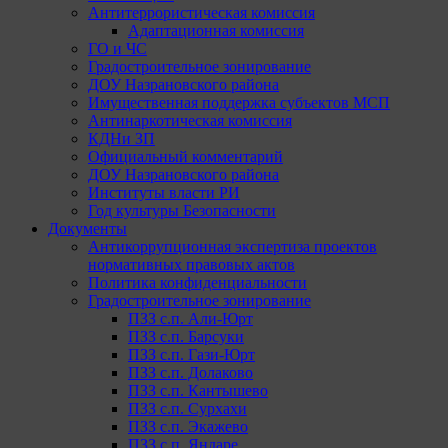
Антитеррористическая комиссия
Адаптационная комиссия
ГО и ЧС
Градостроительное зонирование
ДОУ Назрановского района
Имущественная поддержка субъектов МСП
Антинаркотическая комиссия
КДНи ЗП
Официальный комментарий
ДОУ Назрановского района
Институты власти РИ
Год культуры Безопасности
Документы
Антикоррупционная экспертиза проектов
нормативных правовых актов
Политика конфиденциальности
Градостроительное зонирование
ПЗЗ с.п. Али-Юрт
ПЗЗ с.п. Барсуки
ПЗЗ с.п. Гази-Юрт
ПЗЗ с.п. Долаково
ПЗЗ с.п. Кантышево
ПЗЗ с.п. Сурхахи
ПЗЗ с.п. Экажево
ПЗЗ с.п. Яндаре