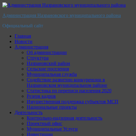
Перейти
к
Администрация Назрановского муниципального района
содержимому
Официальный сайт
Главная
Новости
Администрация
Об администрации
Структура
Назрановский район
Сельские поселения
Муниципальная служба
Содействие развитию конкуренции в
Назрановском муниципальном районе
Статистика по переписи населения 2020
Резерв кадров
Имущественная поддержка субъектов МСП
Национальные проекты
Деятельность
Контрольно-надзорная деятельность
Проектный офис
Муниципальные Услуги
Инвестиции