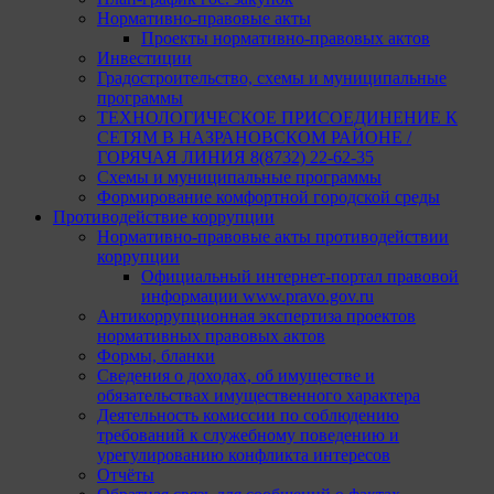
Нормативно-правовые акты
Проекты нормативно-правовых актов
Инвестиции
Градостроительство, схемы и муниципальные
программы
ТЕХНОЛОГИЧЕСКОЕ ПРИСОЕДИНЕНИЕ К
СЕТЯМ В НАЗРАНОВСКОМ РАЙОНЕ /
ГОРЯЧАЯ ЛИНИЯ 8(8732) 22-62-35
Схемы и муниципальные программы
Формирование комфортной городской среды
Противодействие коррупции
Нормативно-правовые акты противодействии
коррупции
Официальный интернет-портал правовой
информации www.pravo.gov.ru
Антикоррупционная экспертиза проектов
нормативных правовых актов
Формы, бланки
Сведения о доходах, об имуществе и
обязательствах имущественного характера
Деятельность комиссии по соблюдению
требований к служебному поведению и
урегулированию конфликта интересов
Отчёты