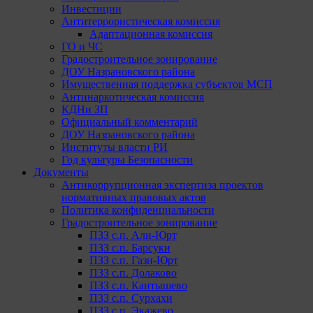
Инвестиции
Антитеррористическая комиссия
Адаптационная комиссия
ГО и ЧС
Градостроительное зонирование
ДОУ Назрановского района
Имущественная поддержка субъектов МСП
Антинаркотическая комиссия
КДНи ЗП
Официальный комментарий
ДОУ Назрановского района
Институты власти РИ
Год культуры Безопасности
Документы
Антикоррупционная экспертиза проектов
нормативных правовых актов
Политика конфиденциальности
Градостроительное зонирование
ПЗЗ с.п. Али-Юрт
ПЗЗ с.п. Барсуки
ПЗЗ с.п. Гази-Юрт
ПЗЗ с.п. Долаково
ПЗЗ с.п. Кантышево
ПЗЗ с.п. Сурхахи
ПЗЗ с.п. Экажево