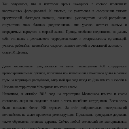
Так получилось, что я некоторое время находился в составе незаконных
вооруженных формирований. К счастью, не участвовал в совершении тяжких
преступлений, благодаря помощи, оказанной руководством нашей республики,
сочувствию моих близких родственников, мне удалось остаться живым и
невредимым, вернуться к мирной жизни. Прошу, особенно сверстников, не давать
себя втягивать в деятельность террористических и экстремистских организаций,
учитесь, работайте, занимайтесь спортом, живите полной и счастливой жизнью», —
сказал М.Цечоев.
Далее мероприятие продолжилось на аллее, посвящённой 400 сотрудникам
правоохранительных органов, погибшим при исполнении служебного долга в разные
годы на территории республики, открытой три года назад ко Дню памяти и скорби в
Назрани на территории Мемориала памяти и славы.
Напомним, в октябре 2013 года на территории Мемориала памяти и славы
состоялась акция по созданию Аллеи в честь погибших сотрудников. Всего здесь
было посажено более 400 деревьев. За счёт добровольных пожертвований
полицейских на аллее проведена реконструкция. Проложены тротуарные дорожки,
также обрамлены именные деревья. Сейчас любой желающий по мемориальным
надписям может узнать больше о людях, которые отдали свои жизни за спокойствие