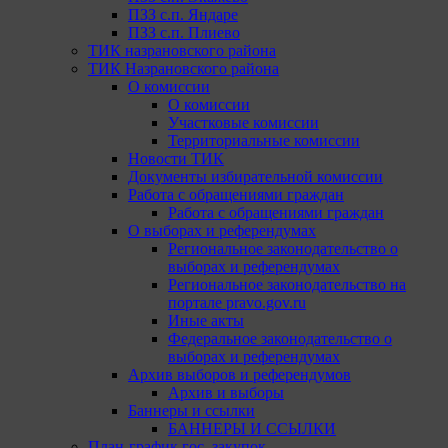
ПЗЗ с.п. Яндаре
ПЗЗ с.п. Плиево
ТИК назрановского района
ТИК Назрановского района
О комиссии
О комиссии
Участковые комиссии
Территориальные комиссии
Новости ТИК
Документы избирательной комиссии
Работа с обращениями граждан
Работа с обращениями граждан
О выборах и референдумах
Региональное законодательство о
выборах и референдумах
Региональное законодательство на
портале pravo.gov.ru
Иные акты
Федеральное законодательство о
выборах и референдумах
Архив выборов и референдумов
Архив и выборы
Баннеры и ссылки
БАННЕРЫ И ССЫЛКИ
План-график гос. закупок