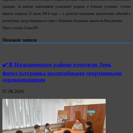
граждан. За живым памятником ухаживают родные и близкие усопших. Аллею
памяти открыли 22 июня 2014 года — к десятой годовщине трагических событий в
республике, когда бандиты во главе с Шамилев Басаевым напали на Ингушетию.
Пресс-служба Глава РИ
Похожие записи
✔️ В Назрановском районе отметили День
физкультурника масштабными спортивными
соревнованиями
07.08.2026