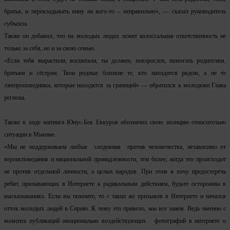
братья, и перекладывать вину на кого-то – неправильно», — сказал руководитель
субъекта.
Также он добавил, что на молодых людях лежит колоссальная ответственность не
только за себя, но и за свою семью.
«Если тебя вырастили, воспитали, ты должен, повзрослев, помогать родителям,
братьям и сёстрам. Твои родные близкие те, кто находится рядом, а не те
лжепроповедники, которые находятся за границей» — обратился к молодежи Глава
региона.
Также в ходе митинга Юнус-Бек Евкуров обозначил свою позицию относительно
ситуации в Мьянме.
«Мы не поддерживаем любые злодеяния против человечества, независимо от
вероисповедания и национальной принадлежности, тем более, когда это происходит
не против отдельной личности, а целых народов. При этом я хочу предостеречь
ребят, призывающих в Интернете к радикальным действиям, будьте осторожны в
высказываниях. Если вы помните, то с таких же призывов в Интернете и начался
отток молодых людей в Сирию. К чему это привело, мы все знаем. Ведь именно с
момента публикаций эмоционально воздействующих фотографий в интернете о