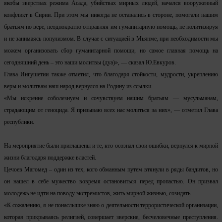
якобы зверствах режима Асада, убийствах мирных людей, начался вооруженный
конфликт в Сирии. При этом мы никогда не оставались в стороне, помогали нашим
братьям по вере, неоднократно отправляя им гуманитарную помощь, не политизируя
и не занимаясь популизмом. В случае с ситуацией в Мьянме, при необходимости мы
можем организовать сбор гуманитарной помощи, но самое главная помощь на
сегодняшний день – это наши молитвы (дуа)», — сказал Ю.Евкуров.
Глава Ингушетии также отметил, что благодаря стойкости, мудрости, укреплению
веры и молитвам наш народ вернулся на Родину из ссылки.
«Мы искренне соболезнуем и сочувствуем нашим братьям — мусульманам,
страдающим от геноцида. Я призываю всех нас молиться за них», — отметил Глава
республики.
На мероприятие были приглашены и те, кто осознал свои ошибки, вернулся к мирной
жизни благодаря поддержке властей.
Цечоев Магомед – один из тех, кого обманным путем втянули в ряды бандитов, но
он нашел в себе мужество вовремя остановиться перед пропастью. Он призвал
молодежь не идти на поводу экстремистов, жить мирной жизнью, созидать.
«К сожалению, я не понаслышке знаю о деятельности террористической организации,
которая прикрываясь религией, совершает зверские, бесчеловечные преступления.