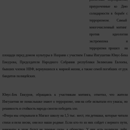
приуроченные ко Дню
солидарности в борьбе с
терроризмом. Самый
многочисленный митинг
против идеологии
экстремизма и
терроризма прошел на
площади перед домом культуры в Назрани с участием Главы Ингушетии Юнус-Бека
Евкурова, Председателя Народного Собрания республики Зялимхана Евлоева,
бывших членов НВФ, вернувшихся к мирной жизни, а также семей погибших от рук
бандитов полицейских.
Юнус-Бек Евкуров, обращаясь к участникам митинга, отметил, что жители
Ингушетии не понаслышке знают о терроризме, они на себе испытали его ужасы, но
решимость и стойкость народа смогли победить зло.
«Вчера мы открывали в Магасе школу на 1,5 тыс. мест, эти детишки, которые читали
стихи и пели песни, они все наши родные. Если кто-то из них сойдет с верного пути,
виноваты в этом будут не темные силы, а общество. У них есть родители, тейп,