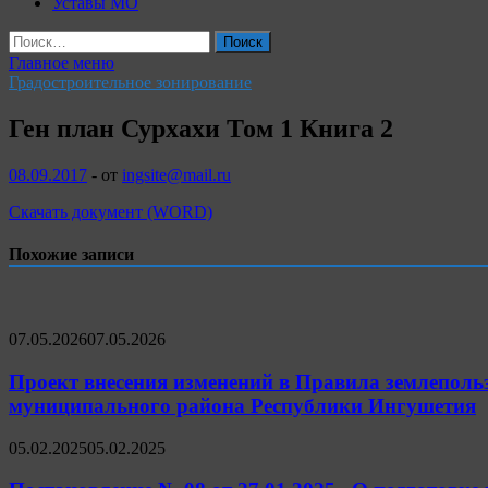
Уставы МО
Найти:
Главное меню
Градостроительное зонирование
Ген план Сурхахи Том 1 Книга 2
08.09.2017
-
от
ingsite@mail.ru
Скачать документ (WORD)
Похожие записи
07.05.2026
07.05.2026
Проект внесения изменений в Правила землеполь
муниципального района Республики Ингушетия
05.02.2025
05.02.2025