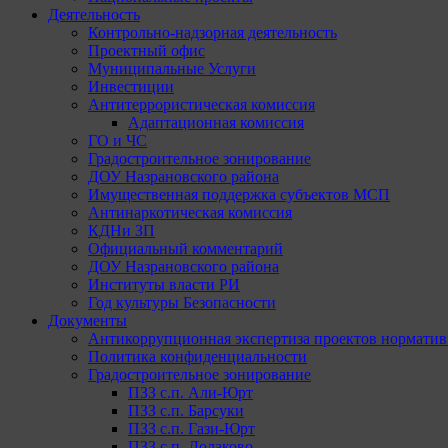
Деятельность
Контрольно-надзорная деятельность
Проектный офис
Муниципальные Услуги
Инвестиции
Антитеррористическая комиссия
Адаптационная комиссия
ГО и ЧС
Градостроительное зонирование
ДОУ Назрановского района
Имущественная поддержка субъектов МСП
Антинаркотическая комиссия
КДНи ЗП
Официальный комментарий
ДОУ Назрановского района
Институты власти РИ
Год культуры Безопасности
Документы
Антикоррупционная экспертиза проектов норматив
Политика конфиденциальности
Градостроительное зонирование
ПЗЗ с.п. Али-Юрт
ПЗЗ с.п. Барсуки
ПЗЗ с.п. Гази-Юрт
ПЗЗ с.п. Долаково