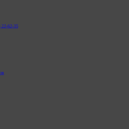
2-62-35
ов