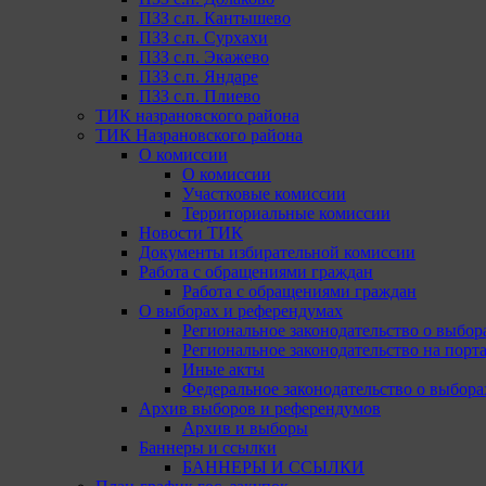
ПЗЗ с.п. Кантышево
ПЗЗ с.п. Сурхахи
ПЗЗ с.п. Экажево
ПЗЗ с.п. Яндаре
ПЗЗ с.п. Плиево
ТИК назрановского района
ТИК Назрановского района
О комиссии
О комиссии
Участковые комиссии
Территориальные комиссии
Новости ТИК
Документы избирательной комиссии
Работа с обращениями граждан
Работа с обращениями граждан
О выборах и референдумах
Региональное законодательство о выбор
Региональное законодательство на портал
Иные акты
Федеральное законодательство о выбора
Архив выборов и референдумов
Архив и выборы
Баннеры и ссылки
БАННЕРЫ И ССЫЛКИ