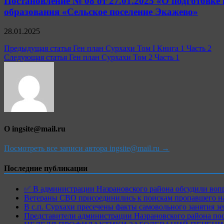
Постановление № 08 от 27.01.2025 «О подготовке
образования «Сельское поселение Экажево»
28.01.2025
Навигация
Предыдущая статья
Ген план Сурхахи Том I Книга 1 Часть 2
Следующая статья
Ген план Сурхахи Том 2 Часть 1
по
записям
О ingsite@mail.ru
Посмотреть все записи автора ingsite@mail.ru →
Последние публикации
✅ В администрации Назрановского района обсудили воп
Ветераны СВО присоединились к поискам пропавшего на
В с.п. Сурхахи пресечены факты самовольного занятия з
Представители администрации Назрановского района по