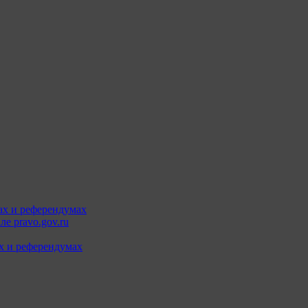
ах и референдумах
е pravo.gov.ru
х и референдумах