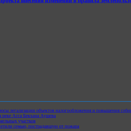
 проекта внесения изменений в правила землепол
росы легализации объектов налогообложения и повышения соби
 реке Асса Бекхана Аушева
емельных участков
сетили семью, пострадавшую от пожара