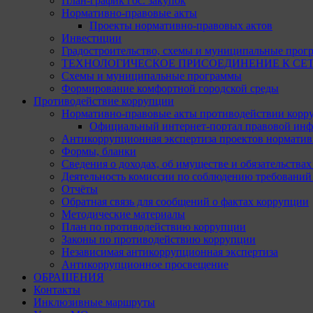
План-график гос. закупок
Нормативно-правовые акты
Проекты нормативно-правовых актов
Инвестиции
Градостроительство, схемы и муниципальные прог
ТЕХНОЛОГИЧЕСКОЕ ПРИСОЕДИНЕНИЕ К СЕТЯМ 
Схемы и муниципальные программы
Формирование комфортной городской среды
Противодействие коррупции
Нормативно-правовые акты противодействии корр
Официальный интернет-портал правовой инф
Антикоррупционная экспертиза проектов норматив
Формы, бланки
Сведения о доходах, об имуществе и обязательства
Деятельность комиссии по соблюдению требований
Отчёты
Обратная связь для сообщений о фактах коррупции
Методические материалы
План по противодействию коррупции
Законы по противодействию коррупции
Независимая антикоррупционная экспертиза
Антикоррупционное просвещение
ОБРАЩЕНИЯ
Контакты
Инклюзивные маршруты