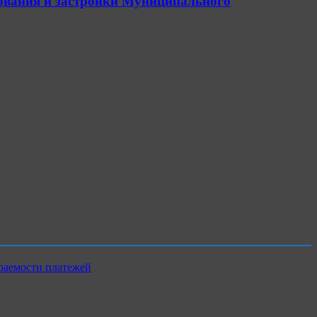
ьзования и застройки Муниципального
раемости платежей