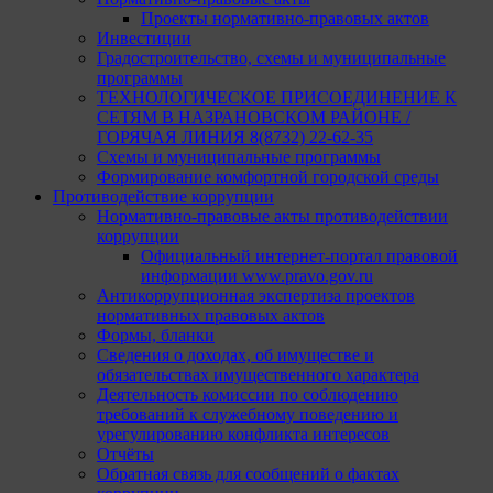
Проекты нормативно-правовых актов
Инвестиции
Градостроительство, схемы и муниципальные
программы
ТЕХНОЛОГИЧЕСКОЕ ПРИСОЕДИНЕНИЕ К
СЕТЯМ В НАЗРАНОВСКОМ РАЙОНЕ /
ГОРЯЧАЯ ЛИНИЯ 8(8732) 22-62-35
Схемы и муниципальные программы
Формирование комфортной городской среды
Противодействие коррупции
Нормативно-правовые акты противодействии
коррупции
Официальный интернет-портал правовой
информации www.pravo.gov.ru
Антикоррупционная экспертиза проектов
нормативных правовых актов
Формы, бланки
Сведения о доходах, об имуществе и
обязательствах имущественного характера
Деятельность комиссии по соблюдению
требований к служебному поведению и
урегулированию конфликта интересов
Отчёты
Обратная связь для сообщений о фактах