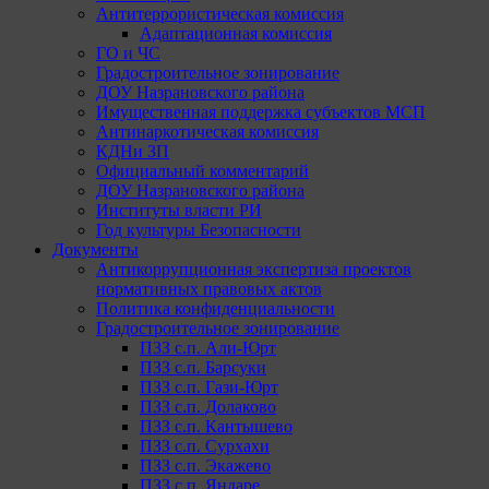
Антитеррористическая комиссия
Адаптационная комиссия
ГО и ЧС
Градостроительное зонирование
ДОУ Назрановского района
Имущественная поддержка субъектов МСП
Антинаркотическая комиссия
КДНи ЗП
Официальный комментарий
ДОУ Назрановского района
Институты власти РИ
Год культуры Безопасности
Документы
Антикоррупционная экспертиза проектов
нормативных правовых актов
Политика конфиденциальности
Градостроительное зонирование
ПЗЗ с.п. Али-Юрт
ПЗЗ с.п. Барсуки
ПЗЗ с.п. Гази-Юрт
ПЗЗ с.п. Долаково
ПЗЗ с.п. Кантышево
ПЗЗ с.п. Сурхахи
ПЗЗ с.п. Экажево
ПЗЗ с.п. Яндаре