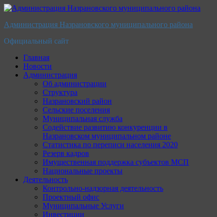
Перейти
к
Администрация Назрановского муниципального района
содержимому
Официальный сайт
Главная
Новости
Администрация
Об администрации
Структура
Назрановский район
Сельские поселения
Муниципальная служба
Содействие развитию конкуренции в
Назрановском муниципальном районе
Статистика по переписи населения 2020
Резерв кадров
Имущественная поддержка субъектов МСП
Национальные проекты
Деятельность
Контрольно-надзорная деятельность
Проектный офис
Муниципальные Услуги
Инвестиции