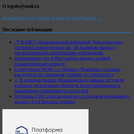
О ingsite@mail.ru
Посмотреть все записи автора ingsite@mail.ru →
Последние публикации
📍 В МКУ «Назрановский районный Дом культуры»
состоялся тематический час «Я выбираю жизнь!»,
организованный работниками учреждения.
Напоминаем, что в Ингушетии введен особый
пожароопасный период!⁣⁣⠀
Спортсмены ФОК с.п. Яндаре «Чемпион» успешно
выступили на открытом турнире по грэпплингу
✅ В администрации Назрановского района обсудили
вопросы легализации объектов налогообложения и
повышения собираемости платежей
Ветераны СВО присоединились к поискам пропавшего
на реке Асса Бекхана Аушева