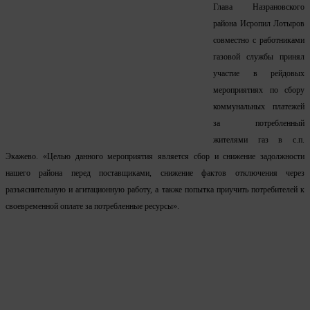
Глава Назрановского
района Исропил Лотыров
совместно с работниками
газовой службы принял
участие в рейдовых
мероприятиях по сбору
коммунальных платежей
за потребленный
жителями газ в с.п.
Экажево. «Целью данного мероприятия является сбор и снижение задолжности
нашего района перед поставщиками, снижение фактов отключения через
разъяснительную и агитационную работу, а также попытка приучить потребителей к
своевременной оплате за потребленные ресурсы».