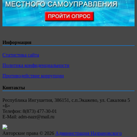
Информация
Статистика сайта
Политика конфиденциальности
Противодействие коррупции
Контакты
Республика Ингушетия, 386151, с.п.Экажево, ул. Сакалова 5
«Б»
Телефон: 8(873) 477-30-01
E-Mail: adm-nazr@mail.ru
Авторские права © 2026
Администрация Назрановского