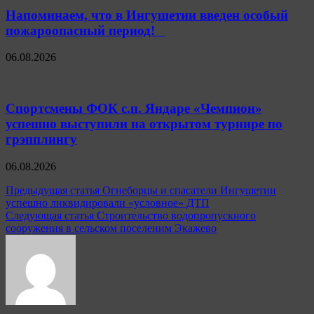
Напоминаем, что в Ингушетии введен особый
пожароопасный период!⁣⁣⠀
06.08.2026
Спортсмены ФОК с.п. Яндаре «Чемпион»
успешно выступили на открытом турнире по
грэпплингу
06.08.2026
Навигация
Предыдущая статья
Огнеборцы и спасатели Ингушетии
успешно ликвидировали «условное» ДТП
по
Следующая статья
Строительство водопропускного
записям
сооружения в сельском поселеним Экажево