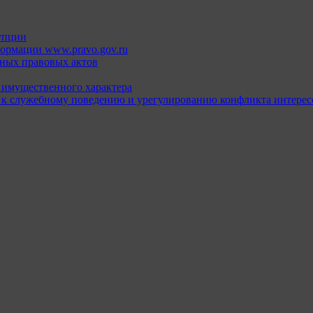
упции
ормации www.pravo.gov.ru
ных правовых актов
х имущественного характера
 к служебному поведению и урегулированию конфликта интерес