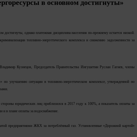
ергоресурсы в основном достигнуты»
м достигнуты, однако платежная дисциплина населения по-прежнему остается низкой.
риминализации топливно-энергетического комплекса и снижению задолженности за
Владимир Кузнецов, Председатель Правительства Ингушетии Руслан Гагиев, члены
» по улучшению ситуации в топливно-энергетическом комплексе, утвержденной по
вами.
 стороны юридических лиц приблизился в 2017 году к 100%, а показатель оплаты за
и и в плане оплаты за водоснабжение.
латой предприятиями ЖКХ за потреблённый газ. Установленные «Дорожной картой»