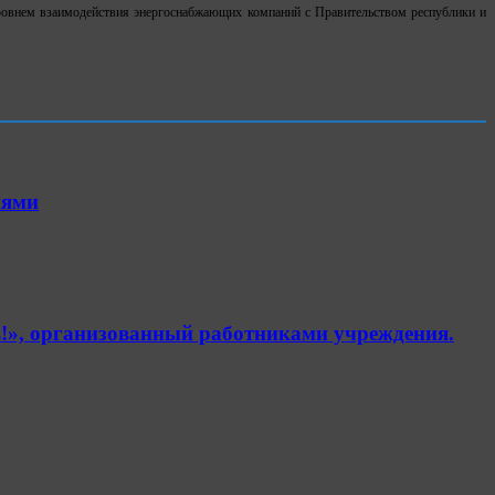
уровнем взаимодействия энергоснабжающих компаний с Правительством республики и
иями
!», организованный работниками учреждения.