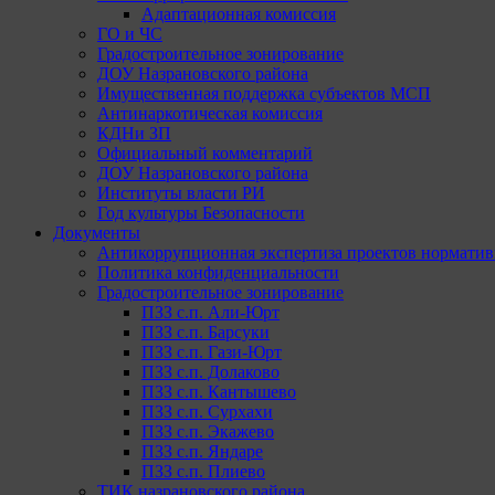
Адаптационная комиссия
ГО и ЧС
Градостроительное зонирование
ДОУ Назрановского района
Имущественная поддержка субъектов МСП
Антинаркотическая комиссия
КДНи ЗП
Официальный комментарий
ДОУ Назрановского района
Институты власти РИ
Год культуры Безопасности
Документы
Антикоррупционная экспертиза проектов норматив
Политика конфиденциальности
Градостроительное зонирование
ПЗЗ с.п. Али-Юрт
ПЗЗ с.п. Барсуки
ПЗЗ с.п. Гази-Юрт
ПЗЗ с.п. Долаково
ПЗЗ с.п. Кантышево
ПЗЗ с.п. Сурхахи
ПЗЗ с.п. Экажево
ПЗЗ с.п. Яндаре
ПЗЗ с.п. Плиево
ТИК назрановского района