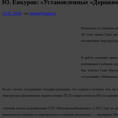
Ю. Евкуров: «Установленные «Дорожной
23.01.2018
-
от
ingsite@mail.ru
Показатели по платежам за
Об этом заявил Глава рег
поставленные энергоресурс
В работе заседания прин
регионального кабмина и р
Как отметил Глава Ингуше
согласованию с Минкавказ
По его словам, сегодняшняя ситуация показывает, что «сдвиги к лучшему есть, но
энергоресурсы физическими лицами составил 70,2% и вырос почти на 40% по сравнению
«Уровень оплаты потребителями ГУП «ИнгушрегионВодоканал» в 2017 году по сра
показатели по платежам за энергоресурсы в основном достигнуты», — подчеркнул Юн