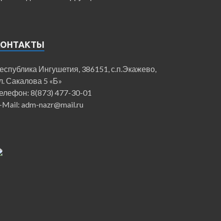
КОНТАКТЫ
еспублика Ингушетия, 386151, с.п.Экажево,
л. Сакалова 5 «Б»
елефон: 8(873) 477-30-01
-Mail: adm-nazr@mail.ru