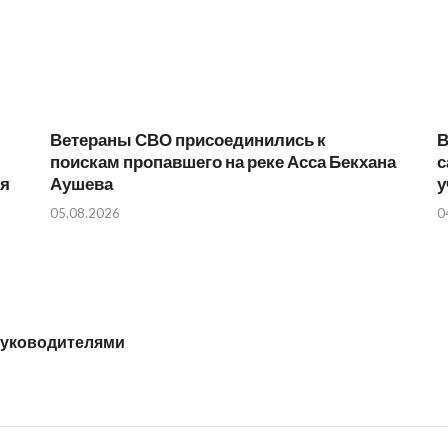
Ветераны СВО присоединились к
В
поискам пропавшего на реке Асса Бекхана
с
ия
Аушева
у
05.08.2026
0
руководителями