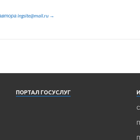
тора ingsite@mail.ru →
ПОРТАЛ ГОСУСЛУГ
С
П
П