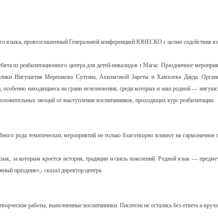
го языка, провозглашенный Генеральной конференцией ЮНЕСКО с целью содействия я
бята из реабилитационного центра для детей-инвалидов г.Магас. Праздничное меропр
лики Ингушетия Мерешкова Султана, Ахильговой Зареты и Хамхоева Дауда. Органи
и, особенно находящиеся на грани исчезновения, среди которых и наш родной — ингушск
положительных эмоций от выступления воспитанников, проходящих курс реабилитации.
бного рода тематических мероприятий не только благотворно влияют на гармоничное п
зык, за которым кроется история, традиции и связь поколений. Родной язык — предмет
ный праздник»,- сказал директор центра.
орческие работы, выполненные воспитанники. Писатели не остались без ответа и вручи