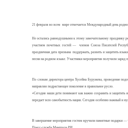
21 февраля во всем мире отмечается Международный день родно
Не остались равнодушными к этому замечательному празднику ре
участием почетных гостей — членов Союза Писателей Респуб
праздничная дата призвана поддержать, развить и защитить язык
песни на родном языке. Участники мероприятия получили заряд 
По словам директора центра Хусейна Буружева, проведение подо
направляя подрастающее поколение в правильное русло.
«Сегодня наши дети понимают как важно сохранить и защитить я
передает всю самобытность нации. Сегодня особенно важный и нуж
В завершение мероприятия гостям вручили памятные подарки — тв
Пресс-служба Минтруда РИ