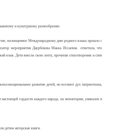
зыковому и культурному разнообразию.
иятие, посвященное Международному дню родного языка прошло с
затор мероприятия Даурбекова Макка Иссаевна отметила, что
ий язык. Дети внесли свою лепту, прочитав стихотворения и спев
сихоэмоциональное развитие детей, но вселяют дух патриотизма,
 настоящей гордости каждого народа, он неповторим, уникален и
ли детям авторские книги.