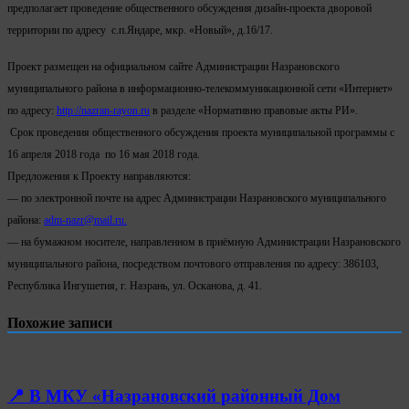
предполагает проведение общественного обсуждения дизайн-проекта дворовой
территории по адресу с.п.Яндаре, мкр. «Новый», д.16/17.
Проект размещен на официальном сайте Администрации Назрановского
муниципального района в информационно-телекоммуникационной сети «Интернет»
по адресу:
http://nazran-rayon.ru
в разделе «Нормативно правовые акты РИ».
Срок проведения общественного обсуждения проекта муниципальной программы с
16 апреля 2018 года по 16 мая 2018 года.
Предложения к Проекту направляются:
— по электронной почте на адрес Администрации Назрановского муниципального
района:
adm-nazr@mail.ru.
— на бумажном носителе, направленном в приёмную Администрации Назрановского
муниципального района, посредством почтового отправления по адресу: 386103,
Республика Ингушетия, г. Назрань, ул. Осканова, д. 41.
Похожие записи
📍 В МКУ «Назрановский районный Дом