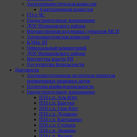
Антитеррористическая комиссия
Адаптационная комиссия
ГО и ЧС
Градостроительное зонирование
ДОУ Назрановского района
Имущественная поддержка субъектов МСП
Антинаркотическая комиссия
КДНи ЗП
Официальный комментарий
ДОУ Назрановского района
Институты власти РИ
Год культуры Безопасности
Документы
Антикоррупционная экспертиза проектов
нормативных правовых актов
Политика конфиденциальности
Градостроительное зонирование
ПЗЗ с.п. Али-Юрт
ПЗЗ с.п. Барсуки
ПЗЗ с.п. Гази-Юрт
ПЗЗ с.п. Долаково
ПЗЗ с.п. Кантышево
ПЗЗ с.п. Сурхахи
ПЗЗ с.п. Экажево
ПЗЗ с.п. Яндаре