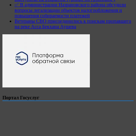
✅ В администрации Назрановского района обсудили
вопросы легализации объектов налогообложения и
повышения собираемости платежей
Ветераны СВО присоединились к поискам пропавшего
на реке Асса Бекхана Аушева
Портал Госуслуг