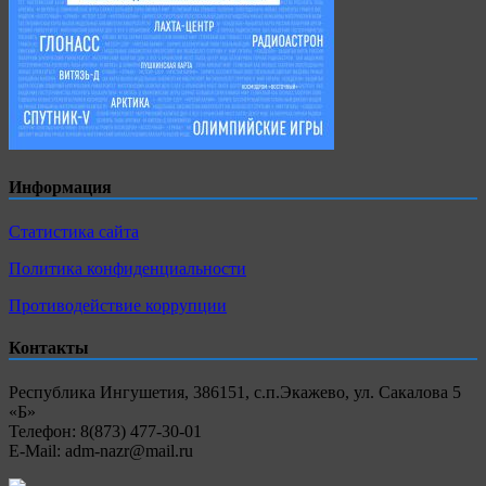
Информация
Статистика сайта
Политика конфиденциальности
Противодействие коррупции
Контакты
Республика Ингушетия, 386151, с.п.Экажево, ул. Сакалова 5
«Б»
Телефон: 8(873) 477-30-01
E-Mail: adm-nazr@mail.ru