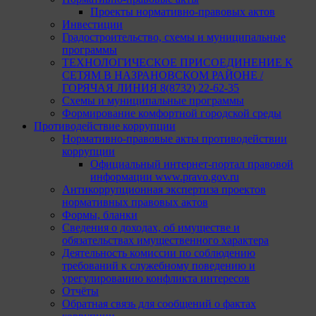
Проекты нормативно-правовых актов
Инвестиции
Градостроительство, схемы и муниципальные
программы
ТЕХНОЛОГИЧЕСКОЕ ПРИСОЕДИНЕНИЕ К
СЕТЯМ В НАЗРАНОВСКОМ РАЙОНЕ /
ГОРЯЧАЯ ЛИНИЯ 8(8732) 22-62-35
Схемы и муниципальные программы
Формирование комфортной городской среды
Противодействие коррупции
Нормативно-правовые акты противодействии
коррупции
Официальный интернет-портал правовой
информации www.pravo.gov.ru
Антикоррупционная экспертиза проектов
нормативных правовых актов
Формы, бланки
Сведения о доходах, об имуществе и
обязательствах имущественного характера
Деятельность комиссии по соблюдению
требований к служебному поведению и
урегулированию конфликта интересов
Отчёты
Обратная связь для сообщений о фактах