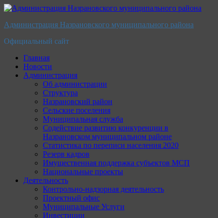
Перейти
к
Администрация Назрановского муниципального района
содержимому
Официальный сайт
Главная
Новости
Администрация
Об администрации
Структура
Назрановский район
Сельские поселения
Муниципальная служба
Содействие развитию конкуренции в
Назрановском муниципальном районе
Статистика по переписи населения 2020
Резерв кадров
Имущественная поддержка субъектов МСП
Национальные проекты
Деятельность
Контрольно-надзорная деятельность
Проектный офис
Муниципальные Услуги
Инвестиции