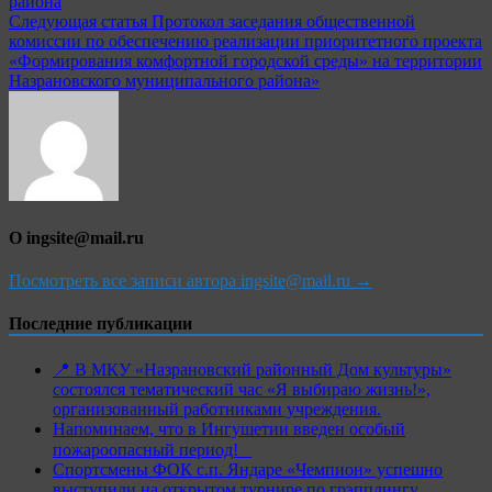
района
записям
Следующая статья
Протокол заседания общественной
комиссии по обеспечению реализации приоритетного проекта
«Формирования комфортной городской среды» на территории
Назрановского муниципального района»
О ingsite@mail.ru
Посмотреть все записи автора ingsite@mail.ru →
Последние публикации
📍 В МКУ «Назрановский районный Дом культуры»
состоялся тематический час «Я выбираю жизнь!»,
организованный работниками учреждения.
Напоминаем, что в Ингушетии введен особый
пожароопасный период!⁣⁣⠀
Спортсмены ФОК с.п. Яндаре «Чемпион» успешно
выступили на открытом турнире по грэпплингу