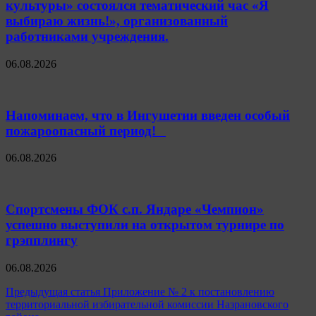
культуры» состоялся тематический час «Я
выбираю жизнь!», организованный
работниками учреждения.
06.08.2026
Напоминаем, что в Ингушетии введен особый
пожароопасный период!⁣⁣⠀
06.08.2026
Спортсмены ФОК с.п. Яндаре «Чемпион»
успешно выступили на открытом турнире по
грэпплингу
06.08.2026
Навигация
Предыдущая статья
Приложение № 2 к постановлению
территориальной избирательной комиссии Назрановского
по