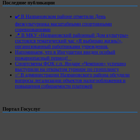
Последние публикации
✔️ В Назрановском районе отметили День
физкультурника масштабными спортивными
соревнованиями
📍 В МКУ «Назрановский районный Дом культуры»
состоялся тематический час «Я выбираю жизнь!»,
организованный работниками учреждения.
Напоминаем, что в Ингушетии введен особый
пожароопасный период!⁣⁣⠀
Спортсмены ФОК с.п. Яндаре «Чемпион» успешно
выступили на открытом турнире по грэпплингу
✅ В администрации Назрановского района обсудили
вопросы легализации объектов налогообложения и
повышения собираемости платежей
Портал Госуслуг