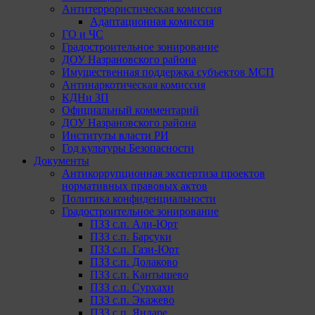
Антитеррористическая комиссия
Адаптационная комиссия
ГО и ЧС
Градостроительное зонирование
ДОУ Назрановского района
Имущественная поддержка субъектов МСП
Антинаркотическая комиссия
КДНи ЗП
Официальный комментарий
ДОУ Назрановского района
Институты власти РИ
Год культуры Безопасности
Документы
Антикоррупционная экспертиза проектов
нормативных правовых актов
Политика конфиденциальности
Градостроительное зонирование
ПЗЗ с.п. Али-Юрт
ПЗЗ с.п. Барсуки
ПЗЗ с.п. Гази-Юрт
ПЗЗ с.п. Долаково
ПЗЗ с.п. Кантышево
ПЗЗ с.п. Сурхахи
ПЗЗ с.п. Экажево
ПЗЗ с.п. Яндаре