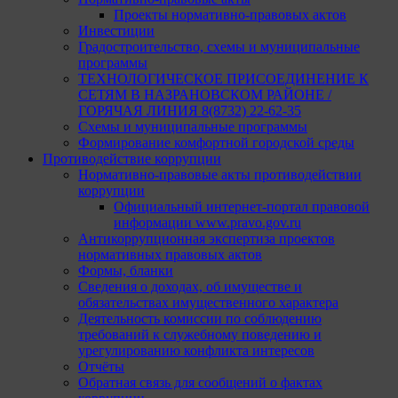
Проекты нормативно-правовых актов
Инвестиции
Градостроительство, схемы и муниципальные
программы
ТЕХНОЛОГИЧЕСКОЕ ПРИСОЕДИНЕНИЕ К
СЕТЯМ В НАЗРАНОВСКОМ РАЙОНЕ /
ГОРЯЧАЯ ЛИНИЯ 8(8732) 22-62-35
Схемы и муниципальные программы
Формирование комфортной городской среды
Противодействие коррупции
Нормативно-правовые акты противодействии
коррупции
Официальный интернет-портал правовой
информации www.pravo.gov.ru
Антикоррупционная экспертиза проектов
нормативных правовых актов
Формы, бланки
Сведения о доходах, об имуществе и
обязательствах имущественного характера
Деятельность комиссии по соблюдению
требований к служебному поведению и
урегулированию конфликта интересов
Отчёты
Обратная связь для сообщений о фактах