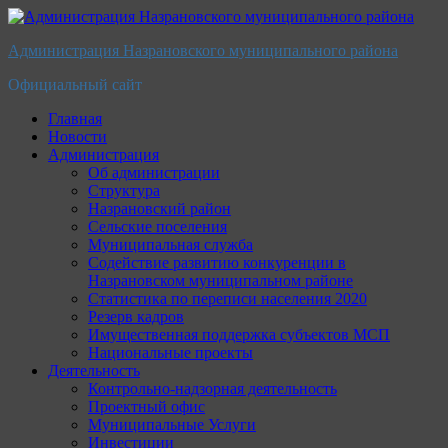
Перейти
к
Администрация Назрановского муниципального района
содержимому
Официальный сайт
Главная
Новости
Администрация
Об администрации
Структура
Назрановский район
Сельские поселения
Муниципальная служба
Содействие развитию конкуренции в
Назрановском муниципальном районе
Статистика по переписи населения 2020
Резерв кадров
Имущественная поддержка субъектов МСП
Национальные проекты
Деятельность
Контрольно-надзорная деятельность
Проектный офис
Муниципальные Услуги
Инвестиции