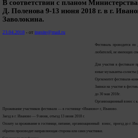
В соответствии с планом Министерства
Д. Поленова 9-13 июня 2018 г. в г. Ива
Заволокина.
23.04.2018
-
от
ingsite@mail.ru
Фестиваль проводится по 
любителей, не имеющих сп
Для участия в фестивале п
юные музыканты-солисты (п
Оргкомитет фестиваля-конк
Заявки на участие в фести
до 30 мая 2018г.
Организационный взнос с ка
Проживание участников фестиваля — в гостинице «Иваново» г, Иваново.
Заезд в г. Иваново — 9 июня, отъезд 13 июня 2018 г.
Оплату за проживание в гостинице, питание, организационный взнос, проезд до г. Ив
обратно производит направляющая сторона или сами участники.