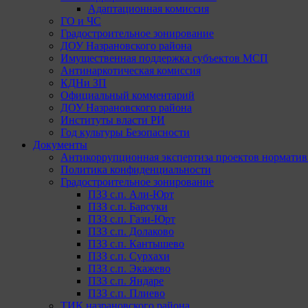
Адаптационная комиссия
ГО и ЧС
Градостроительное зонирование
ДОУ Назрановского района
Имущественная поддержка субъектов МСП
Антинаркотическая комиссия
КДНи ЗП
Официальный комментарий
ДОУ Назрановского района
Институты власти РИ
Год культуры Безопасности
Документы
Антикоррупционная экспертиза проектов норматив
Политика конфиденциальности
Градостроительное зонирование
ПЗЗ с.п. Али-Юрт
ПЗЗ с.п. Барсуки
ПЗЗ с.п. Гази-Юрт
ПЗЗ с.п. Долаково
ПЗЗ с.п. Кантышево
ПЗЗ с.п. Сурхахи
ПЗЗ с.п. Экажево
ПЗЗ с.п. Яндаре
ПЗЗ с.п. Плиево
ТИК назрановского района