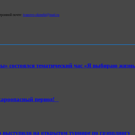
тронной почте:
ivanovo-okmе
kt@maii.ru
» состоялся тематический час «Я выбираю жизнь
ароопасный период!⁣⁣⠀
 выступили на открытом турнире по грэпплингу