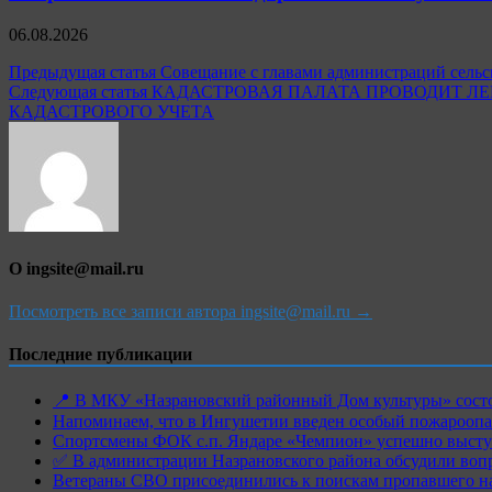
06.08.2026
Навигация
Предыдущая статья
Совещание с главами администраций сель
Следующая статья
КАДАСТРОВАЯ ПАЛАТА ПРОВОДИТ ЛЕ
по
КАДАСТРОВОГО УЧЕТА
записям
О ingsite@mail.ru
Посмотреть все записи автора ingsite@mail.ru →
Последние публикации
📍 В МКУ «Назрановский районный Дом культуры» состо
Напоминаем, что в Ингушетии введен особый пожароопас
Спортсмены ФОК с.п. Яндаре «Чемпион» успешно высту
✅ В администрации Назрановского района обсудили воп
Ветераны СВО присоединились к поискам пропавшего на