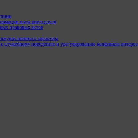
упции
ормации www.pravo.gov.ru
ных правовых актов
х имущественного характера
 к служебному поведению и урегулированию конфликта интерес