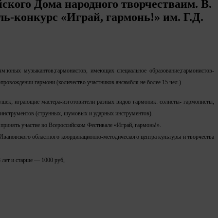
ского Дома народного творчестваим. В.
ль-конкурс «Играй, гармонь!» им. Г.Д.
ям:
юных музыкантов;
гармонистов, имеющих специальное образование;
гармонистов-
провождении гармони (количество участников ансамбля не более 15 чел.)
тушек; играющие мастера-изготовители разных видов гармоник: солисты- гармонисты;
х инструментов (струнных, шумовых и ударных инструментов).
принять участие во Всероссийском Фестивале «Играй, гармонь!».
 Ивановского областного координационно-методического центра культуры и творчества
 лет и старше
—
1000 руб,