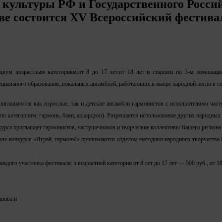
 культуры РФ и Государственного Россий
нове состоится XV Всероссийский фестива
двум возрастным категориям:
от 8 до 17 лет;
от 18 лет и старше
и по 3-м номинаци
ециального образования
;
вокальных ансамблей, работающих в жанре народной песни в со
риглашаются как взрослые, так и детские ансамбли гармонистов с исполнителями час
о категориям: гармонь, баян, аккордеон). Разрешается использование других народны
урса приглашает гармонистов, частушечников и творческие коллективы Вашего региона 
вале-конкурсе «Играй, гармонь!» принимаются отделом методики народного творчества
ждого участника фестиваля: з возрастной категории от 8 лет до 17 лет — 500 руб., от 18
анова и