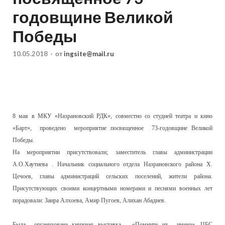
годовщине Великой
Победы
10.05.2018
-
от
ingsite@mail.ru
8 мая в МКУ «Назрановский РДК», совместно со студией театра и кино
«Барт», проведено мероприятие посвященное 73-годовщине Великой
Победы.
На мероприятии присутствовали; заместитель главы администрации
А.О.Хаутиева . Начальник социального отдела Назрановского района Х.
Цечоев, главы администраций сельских поселений, жители района.
Присутствующих своими концертными номерами и песнями военных лет
порадовали: Заира Алхоева, Амир Пугоев, Алихан Абадиев.
Была организована книжная выставка – «Помните их имена». ЦБС