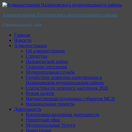
Перейти
к
Администрация Назрановского муниципального района
содержимому
Официальный сайт
Главная
Новости
Администрация
Об администрации
Структура
Назрановский район
Сельские поселения
Муниципальная служба
Содействие развитию конкуренции в
Назрановском муниципальном районе
Статистика по переписи населения 2020
Резерв кадров
Имущественная поддержка субъектов МСП
Национальные проекты
Деятельность
Контрольно-надзорная деятельность
Проектный офис
Муниципальные Услуги
Инвестиции