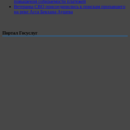
повышения собираемости платежей
Ветераны СВО присоединились к поискам пропавшего
на реке Асса Бекхана Аушева
Портал Госуслуг