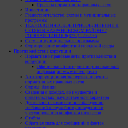
Проекты нормативно-правовых актов
Инвестиции
Градостроительство, схемы и муниципальные
программы
ТЕХНОЛОГИЧЕСКОЕ ПРИСОЕДИНЕНИЕ К
СЕТЯМ В НАЗРАНОВСКОМ РАЙОНЕ /
ГОРЯЧАЯ ЛИНИЯ 8(8732) 22-62-35
Схемы и муниципальные программы
Формирование комфортной городской среды
Противодействие коррупции
Нормативно-правовые акты противодействии
коррупции
Официальный интернет-портал правовой
информации www.pravo.gov.ru
Антикоррупционная экспертиза проектов
нормативных правовых актов
Формы, бланки
Сведения о доходах, об имуществе и
обязательствах имущественного характера
Деятельность комиссии по соблюдению
требований к служебному поведению и
урегулированию конфликта интересов
Отчёты
Обратная связь для сообщений о фактах