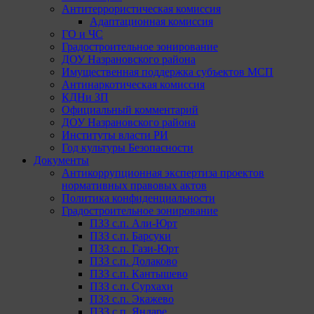
Антитеррористическая комиссия
Адаптационная комиссия
ГО и ЧС
Градостроительное зонирование
ДОУ Назрановского района
Имущественная поддержка субъектов МСП
Антинаркотическая комиссия
КДНи ЗП
Официальный комментарий
ДОУ Назрановского района
Институты власти РИ
Год культуры Безопасности
Документы
Антикоррупционная экспертиза проектов
нормативных правовых актов
Политика конфиденциальности
Градостроительное зонирование
ПЗЗ с.п. Али-Юрт
ПЗЗ с.п. Барсуки
ПЗЗ с.п. Гази-Юрт
ПЗЗ с.п. Долаково
ПЗЗ с.п. Кантышево
ПЗЗ с.п. Сурхахи
ПЗЗ с.п. Экажево
ПЗЗ с.п. Яндаре