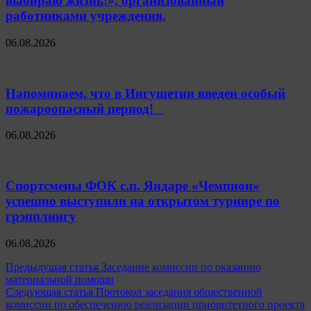
выбираю жизнь!», организованный
работниками учреждения.
06.08.2026
Напоминаем, что в Ингушетии введен особый
пожароопасный период!⁣⁣⠀
06.08.2026
Спортсмены ФОК с.п. Яндаре «Чемпион»
успешно выступили на открытом турнире по
грэпплингу
06.08.2026
Навигация
Предыдущая статья
Заседание комиссии по оказанию
материальной помощи
по
Следующая статья
Протокол заседания общественной
записям
комиссии по обеспечению реализации приоритетного проекта