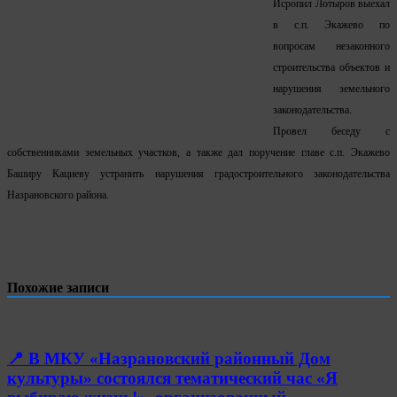
Исропил Лотыров выехал
в с.п. Экажево по
вопросам незаконного
строительства объектов и
нарушения земельного
законодательства.
Провел беседу с
собственниками земельных участков, а также дал поручение главе с.п. Экажево
Баширу Кациеву устранить нарушения градостроительного законодательства
Назрановского района.
Похожие записи
📍 В МКУ «Назрановский районный Дом
культуры» состоялся тематический час «Я