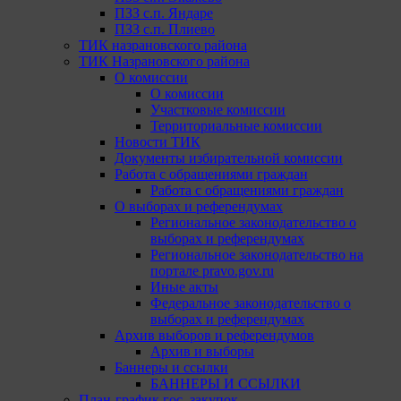
ПЗЗ с.п. Яндаре
ПЗЗ с.п. Плиево
ТИК назрановского района
ТИК Назрановского района
О комиссии
О комиссии
Участковые комиссии
Территориальные комиссии
Новости ТИК
Документы избирательной комиссии
Работа с обращениями граждан
Работа с обращениями граждан
О выборах и референдумах
Региональное законодательство о
выборах и референдумах
Региональное законодательство на
портале pravo.gov.ru
Иные акты
Федеральное законодательство о
выборах и референдумах
Архив выборов и референдумов
Архив и выборы
Баннеры и ссылки
БАННЕРЫ И ССЫЛКИ
План-график гос. закупок