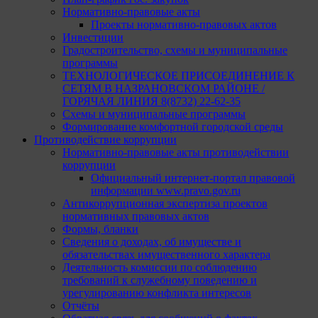
Нормативно-правовые акты
Проекты нормативно-правовых актов
Инвестиции
Градостроительство, схемы и муниципальные
программы
ТЕХНОЛОГИЧЕСКОЕ ПРИСОЕДИНЕНИЕ К
СЕТЯМ В НАЗРАНОВСКОМ РАЙОНЕ /
ГОРЯЧАЯ ЛИНИЯ 8(8732) 22-62-35
Схемы и муниципальные программы
Формирование комфортной городской среды
Противодействие коррупции
Нормативно-правовые акты противодействии
коррупции
Официальный интернет-портал правовой
информации www.pravo.gov.ru
Антикоррупционная экспертиза проектов
нормативных правовых актов
Формы, бланки
Сведения о доходах, об имуществе и
обязательствах имущественного характера
Деятельность комиссии по соблюдению
требований к служебному поведению и
урегулированию конфликта интересов
Отчёты