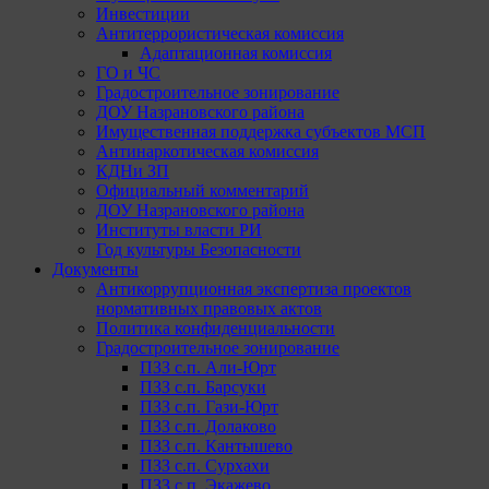
Инвестиции
Антитеррористическая комиссия
Адаптационная комиссия
ГО и ЧС
Градостроительное зонирование
ДОУ Назрановского района
Имущественная поддержка субъектов МСП
Антинаркотическая комиссия
КДНи ЗП
Официальный комментарий
ДОУ Назрановского района
Институты власти РИ
Год культуры Безопасности
Документы
Антикоррупционная экспертиза проектов
нормативных правовых актов
Политика конфиденциальности
Градостроительное зонирование
ПЗЗ с.п. Али-Юрт
ПЗЗ с.п. Барсуки
ПЗЗ с.п. Гази-Юрт
ПЗЗ с.п. Долаково
ПЗЗ с.п. Кантышево
ПЗЗ с.п. Сурхахи
ПЗЗ с.п. Экажево