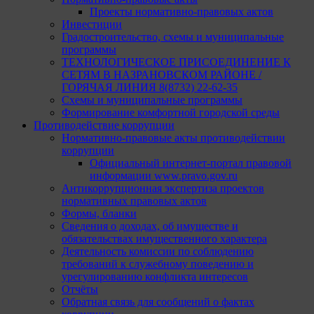
Проекты нормативно-правовых актов
Инвестиции
Градостроительство, схемы и муниципальные
программы
ТЕХНОЛОГИЧЕСКОЕ ПРИСОЕДИНЕНИЕ К
СЕТЯМ В НАЗРАНОВСКОМ РАЙОНЕ /
ГОРЯЧАЯ ЛИНИЯ 8(8732) 22-62-35
Схемы и муниципальные программы
Формирование комфортной городской среды
Противодействие коррупции
Нормативно-правовые акты противодействии
коррупции
Официальный интернет-портал правовой
информации www.pravo.gov.ru
Антикоррупционная экспертиза проектов
нормативных правовых актов
Формы, бланки
Сведения о доходах, об имуществе и
обязательствах имущественного характера
Деятельность комиссии по соблюдению
требований к служебному поведению и
урегулированию конфликта интересов
Отчёты
Обратная связь для сообщений о фактах