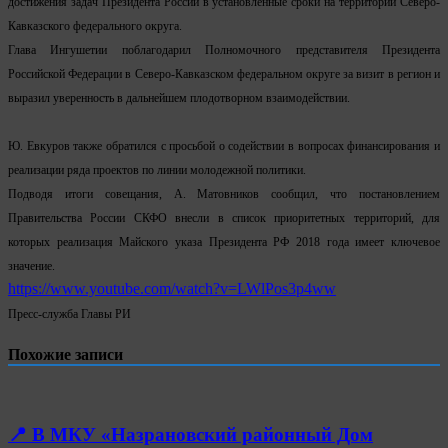
достижения задач Президента России в установленные сроки на территории Северо-
Кавказского федерального округа.
Глава Ингушетии поблагодарил Полномочного представителя Президента
Российской Федерации в Северо-Кавказском федеральном округе за визит в регион и
выразил уверенность в дальнейшем плодотворном взаимодействии.
Ю. Евкуров также обратился с просьбой о содействии в вопросах финансирования и
реализации ряда проектов по линии молодежной политики.
Подводя итоги совещания, А. Матовников сообщил, что постановлением
Правительства России СКФО внесли в список приоритетных территорий, для
которых реализация Майского указа Президента РФ 2018 года имеет ключевое
значение.
https://www.youtube.com/watch?v=LWlPos3p4ww
Пресс-служба Главы РИ
Похожие записи
📍 В МКУ «Назрановский районный Дом