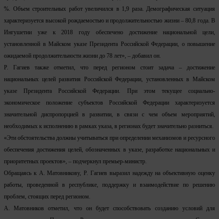
%. Объем строительных работ увеличился в 1,9 раза. Демографическая ситуация
характеризуется высокой рождаемостью и продолжительностью жизни – 80,8 года. В
Ингушетии уже к 2018 году обеспечено достижение национальной цели,
установленной в Майском указе Президента Российской Федерации, о повышение
ожидаемой продолжительности жизни до 78 лет», – добавил он.
Р. Гагиев также отметил, что перед регионом стоит задача – достижение
национальных целей развития Российской Федерации, установленных в Майском
указе Президента Российской Федерации. При этом текущее социально-
экономическое положение субъектов Российской Федерации характеризуется
значительной диспропорцией в развитии, в связи с чем объем мероприятий,
необходимых к исполнению в рамках указа, в регионах будет значительно разниться.
«Эти обстоятельства должны учитываться при определении механизмов и ресурсного
обеспечения достижения целей, обозначенных в указе, разработке национальных и
приоритетных проектов», – подчеркнул премьер-министр.
Обращаясь к А. Матовникову, Р. Гагиев выразил надежду на объективную оценку
работы, проведенной в республике, поддержку и взаимодействие по решению
проблем, стоящих перед регионом.
А. Матовников отметил, что он будет способствовать созданию условий для