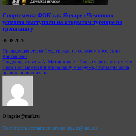
Спортсмены ФОК с.п. Яндаре «Чемпион»
успешно выступили на открытом турнире по
грэпплингу
06.08.2026
Навигация
Предыдущая статья
Сход граждан в сельском поселении
Кантышево
по
Следующая статья
А. Матовников: «Только через вас и вместе
записям
с вами мы можем влиять на нашу молодёжь, чтобы она была
правильно воспитана»
О ingsite@mail.ru
Посмотреть все записи автора ingsite@mail.ru →