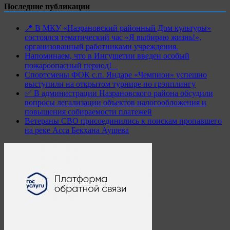
Последние публикации
📍 В МКУ «Назрановский районный Дом культуры»
состоялся тематический час «Я выбираю жизнь!»,
организованный работниками учреждения.
Напоминаем, что в Ингушетии введен особый
пожароопасный период!⁣⁣⠀
Спортсмены ФОК с.п. Яндаре «Чемпион» успешно
выступили на открытом турнире по грэпплингу
✅ В администрации Назрановского района обсудили
вопросы легализации объектов налогообложения и
повышения собираемости платежей
Ветераны СВО присоединились к поискам пропавшего
на реке Асса Бекхана Аушева