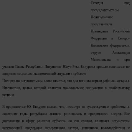
Сегодня под
председательством
Полномочного
представителя
Президента Российской
Федерации в Северо-
Кавказском федеральном
округе Александра
Матовникова и при
участии Главы Республики Ингушетия Юнус-Бека Евкурова прошло совещание по
вопросам социально-экономической ситуации в субъекте.
Полпред во вступительном слове отметил, что для него эта первая рабочая поездка в
Ингушетию, целью которой является максимальное погружение в проблематику
региона.
В продолжение Ю. Евкуров сказал, что, несмотря на существующие проблемы, в
последние годы республика активно развивалась и продвигалась вперед. Все
достижения в сфере развития субъекта, по его словам, являются результатом
всесторонней поддержки федерального центра, успешного взаимодействия с