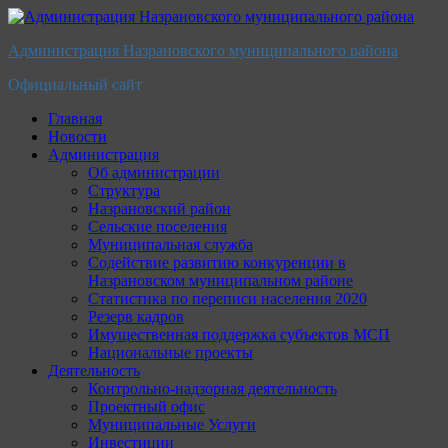
Перейти
к
Администрация Назрановского муниципального района
содержимому
Официальный сайт
Главная
Новости
Администрация
Об администрации
Структура
Назрановский район
Сельские поселения
Муниципальная служба
Содействие развитию конкуренции в
Назрановском муниципальном районе
Статистика по переписи населения 2020
Резерв кадров
Имущественная поддержка субъектов МСП
Национальные проекты
Деятельность
Контрольно-надзорная деятельность
Проектный офис
Муниципальные Услуги
Инвестиции