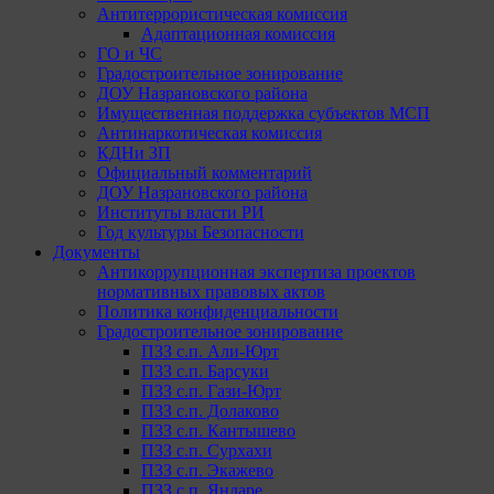
Антитеррористическая комиссия
Адаптационная комиссия
ГО и ЧС
Градостроительное зонирование
ДОУ Назрановского района
Имущественная поддержка субъектов МСП
Антинаркотическая комиссия
КДНи ЗП
Официальный комментарий
ДОУ Назрановского района
Институты власти РИ
Год культуры Безопасности
Документы
Антикоррупционная экспертиза проектов
нормативных правовых актов
Политика конфиденциальности
Градостроительное зонирование
ПЗЗ с.п. Али-Юрт
ПЗЗ с.п. Барсуки
ПЗЗ с.п. Гази-Юрт
ПЗЗ с.п. Долаково
ПЗЗ с.п. Кантышево
ПЗЗ с.п. Сурхахи
ПЗЗ с.п. Экажево
ПЗЗ с.п. Яндаре