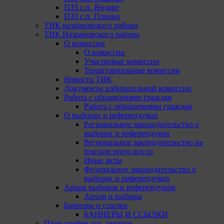
ПЗЗ с.п. Яндаре
ПЗЗ с.п. Плиево
ТИК назрановского района
ТИК Назрановского района
О комиссии
О комиссии
Участковые комиссии
Территориальные комиссии
Новости ТИК
Документы избирательной комиссии
Работа с обращениями граждан
Работа с обращениями граждан
О выборах и референдумах
Региональное законодательство о
выборах и референдумах
Региональное законодательство на
портале pravo.gov.ru
Иные акты
Федеральное законодательство о
выборах и референдумах
Архив выборов и референдумов
Архив и выборы
Баннеры и ссылки
БАННЕРЫ И ССЫЛКИ
План-график гос. закупок