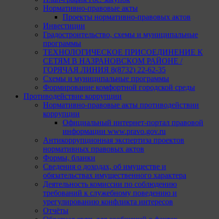
Нормативно-правовые акты
Проекты нормативно-правовых актов
Инвестиции
Градостроительство, схемы и муниципальные
программы
ТЕХНОЛОГИЧЕСКОЕ ПРИСОЕДИНЕНИЕ К
СЕТЯМ В НАЗРАНОВСКОМ РАЙОНЕ /
ГОРЯЧАЯ ЛИНИЯ 8(8732) 22-62-35
Схемы и муниципальные программы
Формирование комфортной городской среды
Противодействие коррупции
Нормативно-правовые акты противодействии
коррупции
Официальный интернет-портал правовой
информации www.pravo.gov.ru
Антикоррупционная экспертиза проектов
нормативных правовых актов
Формы, бланки
Сведения о доходах, об имуществе и
обязательствах имущественного характера
Деятельность комиссии по соблюдению
требований к служебному поведению и
урегулированию конфликта интересов
Отчёты