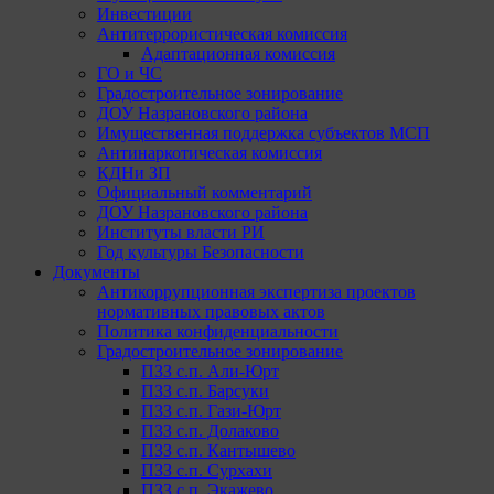
Инвестиции
Антитеррористическая комиссия
Адаптационная комиссия
ГО и ЧС
Градостроительное зонирование
ДОУ Назрановского района
Имущественная поддержка субъектов МСП
Антинаркотическая комиссия
КДНи ЗП
Официальный комментарий
ДОУ Назрановского района
Институты власти РИ
Год культуры Безопасности
Документы
Антикоррупционная экспертиза проектов
нормативных правовых актов
Политика конфиденциальности
Градостроительное зонирование
ПЗЗ с.п. Али-Юрт
ПЗЗ с.п. Барсуки
ПЗЗ с.п. Гази-Юрт
ПЗЗ с.п. Долаково
ПЗЗ с.п. Кантышево
ПЗЗ с.п. Сурхахи
ПЗЗ с.п. Экажево