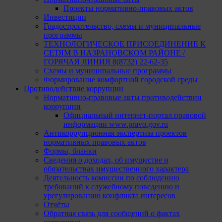
Проекты нормативно-правовых актов
Инвестиции
Градостроительство, схемы и муниципальные
программы
ТЕХНОЛОГИЧЕСКОЕ ПРИСОЕДИНЕНИЕ К
СЕТЯМ В НАЗРАНОВСКОМ РАЙОНЕ /
ГОРЯЧАЯ ЛИНИЯ 8(8732) 22-62-35
Схемы и муниципальные программы
Формирование комфортной городской среды
Противодействие коррупции
Нормативно-правовые акты противодействии
коррупции
Официальный интернет-портал правовой
информации www.pravo.gov.ru
Антикоррупционная экспертиза проектов
нормативных правовых актов
Формы, бланки
Сведения о доходах, об имуществе и
обязательствах имущественного характера
Деятельность комиссии по соблюдению
требований к служебному поведению и
урегулированию конфликта интересов
Отчёты
Обратная связь для сообщений о фактах