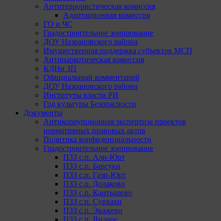
Антитеррористическая комиссия
Адаптационная комиссия
ГО и ЧС
Градостроительное зонирование
ДОУ Назрановского района
Имущественная поддержка субъектов МСП
Антинаркотическая комиссия
КДНи ЗП
Официальный комментарий
ДОУ Назрановского района
Институты власти РИ
Год культуры Безопасности
Документы
Антикоррупционная экспертиза проектов
нормативных правовых актов
Политика конфиденциальности
Градостроительное зонирование
ПЗЗ с.п. Али-Юрт
ПЗЗ с.п. Барсуки
ПЗЗ с.п. Гази-Юрт
ПЗЗ с.п. Долаково
ПЗЗ с.п. Кантышево
ПЗЗ с.п. Сурхахи
ПЗЗ с.п. Экажево
ПЗЗ с.п. Яндаре