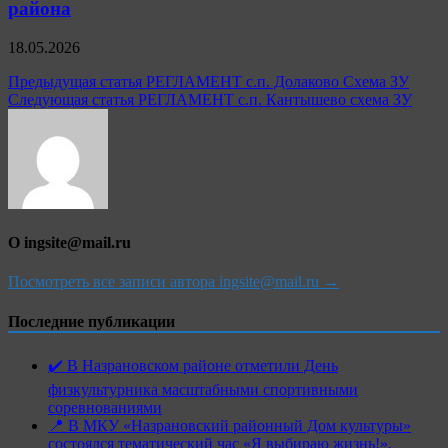
района
18.05.2026
Навигация
Предыдущая статья
РЕГЛАМЕНТ с.п. Долаково Схема ЗУ
Следующая статья
РЕГЛАМЕНТ с.п. Кантышево схема ЗУ
по
записям
О ingsite@mail.ru
Посмотреть все записи автора ingsite@mail.ru →
Последние публикации
✔️ В Назрановском районе отметили День
физкультурника масштабными спортивными
соревнованиями
📍 В МКУ «Назрановский районный Дом культуры»
состоялся тематический час «Я выбираю жизнь!»,