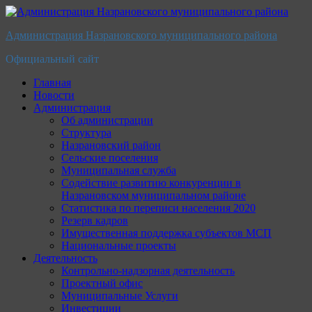
Перейти
к
Администрация Назрановского муниципального района
содержимому
Официальный сайт
Главная
Новости
Администрация
Об администрации
Структура
Назрановский район
Сельские поселения
Муниципальная служба
Содействие развитию конкуренции в
Назрановском муниципальном районе
Статистика по переписи населения 2020
Резерв кадров
Имущественная поддержка субъектов МСП
Национальные проекты
Деятельность
Контрольно-надзорная деятельность
Проектный офис
Муниципальные Услуги
Инвестиции