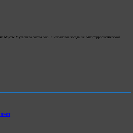
она Муссы Муталиева состоялось внеплановое заседание Антитеррористической
иями