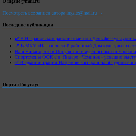
О ingsite@mail.ru
Посмотреть все записи автора ingsite@mail.ru →
Последние публикации
✔️ В Назрановском районе отметили День физкультурн
📍 В МКУ «Назрановский районный Дом культуры» состо
Напоминаем, что в Ингушетии введен особый пожароопас
Спортсмены ФОК с.п. Яндаре «Чемпион» успешно высту
✅ В администрации Назрановского района обсудили воп
Портал Госуслуг