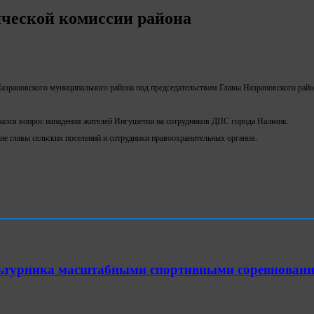
ической комиссии района
азрановского муниципального района под председательством Главы Назрановского рай
вался вопрос нападения жителей Ингушетии на сотрудников ДПС города Нальчик.
ие главы сельских поселений и сотрудники правоохранительных органов.
ультурника масштабными спортивными соревнован