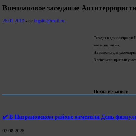
Внеплановое заседание Антитеррорист
26.01.2019
-
от
ingsite@mail.ru
Сегодня в администрации Н
комиссии района.
На повестке дня рассматри
В совещании приняли участ
Похожие записи
✔️ В Назрановском районе отметили День физк
07.08.2026