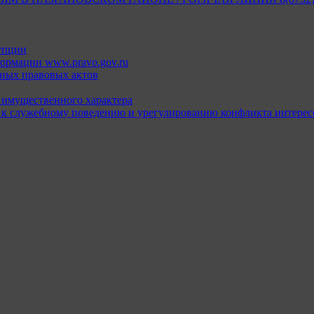
упции
ормации www.pravo.gov.ru
ных правовых актов
х имущественного характера
 к служебному поведению и урегулированию конфликта интерес