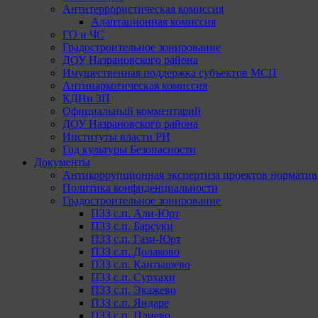
Антитеррористическая комиссия
Адаптационная комиссия
ГО и ЧС
Градостроительное зонирование
ДОУ Назрановского района
Имущественная поддержка субъектов МСП
Антинаркотическая комиссия
КДНи ЗП
Официальный комментарий
ДОУ Назрановского района
Институты власти РИ
Год культуры Безопасности
Документы
Антикоррупционная экспертиза проектов норматив
Политика конфиденциальности
Градостроительное зонирование
ПЗЗ с.п. Али-Юрт
ПЗЗ с.п. Барсуки
ПЗЗ с.п. Гази-Юрт
ПЗЗ с.п. Долаково
ПЗЗ с.п. Кантышево
ПЗЗ с.п. Сурхахи
ПЗЗ с.п. Экажево
ПЗЗ с.п. Яндаре
ПЗЗ с.п. Плиево