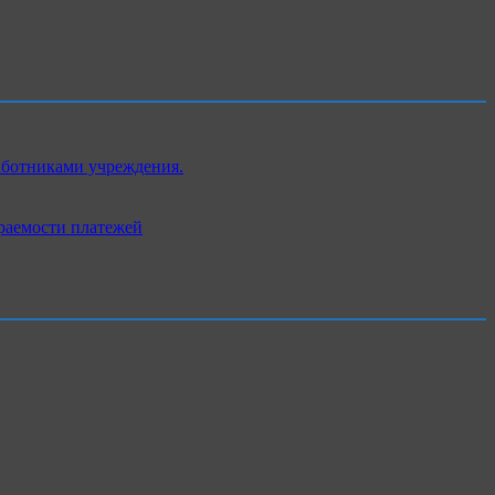
аботниками учреждения.
раемости платежей