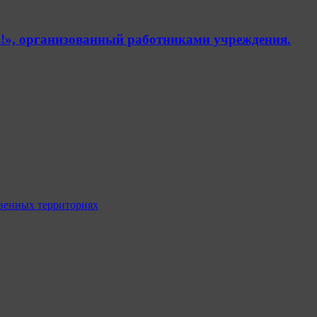
!», организованный работниками учреждения.
венных территориях