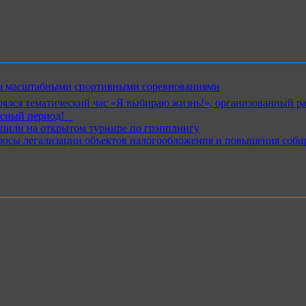
ика масштабными спортивными соревнованиями
ялся тематический час «Я выбираю жизнь!», организованный р
ный период!⁣⁣⠀
пили на открытом турнире по грэпплингу
росы легализации объектов налогообложения и повышения соби