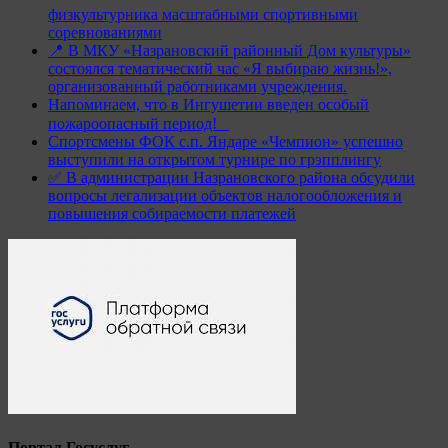
физкультурника масштабными спортивными
соревнованиями
📍 В МКУ «Назрановский районный Дом культуры»
состоялся тематический час «Я выбираю жизнь!»,
организованный работниками учреждения.
Напоминаем, что в Ингушетии введен особый
пожароопасный период!⁣⁣⠀
Спортсмены ФОК с.п. Яндаре «Чемпион» успешно
выступили на открытом турнире по грэпплингу
✅ В администрации Назрановского района обсудили
вопросы легализации объектов налогообложения и
повышения собираемости платежей
Портал Госуслуг