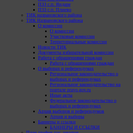
ПЗЗ с.п. Яндаре
ПЗЗ с.п. Плиево
ТИК назрановского района
ТИК Назрановского района
О комиссии
О комиссии
Участковые комиссии
Территориальные комиссии
Новости ТИК
Документы избирательной комиссии
Работа с обращениями граждан
Работа с обращениями граждан
О выборах и референдумах
Региональное законодательство о
выборах и референдумах
Региональное законодательство на
портале pravo.gov.ru
Иные акты
Федеральное законодательство о
выборах и референдумах
Архив выборов и референдумов
Архив и выборы
Баннеры и ссылки
БАННЕРЫ И ССЫЛКИ
План-график гос. закупок