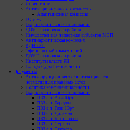
Инвестиции
Антитеррористическая комиссия
Адаптационная комиссия
ГО и ЧС
Градостроительное зонирование
ДОУ Назрановского района
Имущественная поддержка субъектов МСП
Антинаркотическая комиссия
КДНи ЗП
Официальный комментарий
ДОУ Назрановского района
Институты власти РИ
Год культуры Безопасности
Документы
Антикоррупционная экспертиза проектов
нормативных правовых актов
Политика конфиденциальности
Градостроительное зонирование
ПЗЗ с.п. Али-Юрт
ПЗЗ с.п. Барсуки
ПЗЗ с.п. Гази-Юрт
ПЗЗ с.п. Долаково
ПЗЗ с.п. Кантышево
ПЗЗ с.п. Сурхахи
ПЗЗ с.п. Экажево