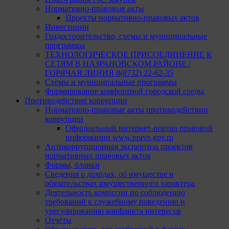
Нормативно-правовые акты
Проекты нормативно-правовых актов
Инвестиции
Градостроительство, схемы и муниципальные
программы
ТЕХНОЛОГИЧЕСКОЕ ПРИСОЕДИНЕНИЕ К
СЕТЯМ В НАЗРАНОВСКОМ РАЙОНЕ /
ГОРЯЧАЯ ЛИНИЯ 8(8732) 22-62-35
Схемы и муниципальные программы
Формирование комфортной городской среды
Противодействие коррупции
Нормативно-правовые акты противодействии
коррупции
Официальный интернет-портал правовой
информации www.pravo.gov.ru
Антикоррупционная экспертиза проектов
нормативных правовых актов
Формы, бланки
Сведения о доходах, об имуществе и
обязательствах имущественного характера
Деятельность комиссии по соблюдению
требований к служебному поведению и
урегулированию конфликта интересов
Отчёты