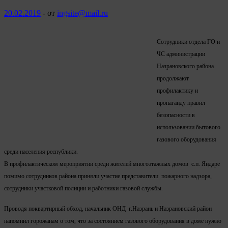
20.02.2019
-
от
ingsite@mail.ru
Сотрудники отдела ГО и
ЧС администрации
Назрановского района
продолжают
профилактику и
пропаганду правил
безопасности в
использовании бытового
газового оборудования
среди населения республики.
В профилактическом мероприятии среди жителей многоэтажных домов с.п. Яндаре
помимо сотрудников района приняли участие представители пожарного надзора,
сотрудники участковой полиции и работники газовой службы.
Проводя поквартирный обход, начальник ОНД г.Назрань и Назрановский район
напомнил горожанам о том, что за состоянием газового оборудования в доме нужно