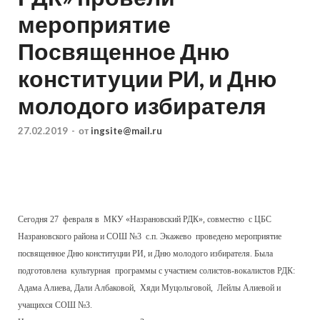
мероприятие
Посвященное Дню
конституции РИ, и Дню
молодого избирателя
27.02.2019
-
от
ingsite@mail.ru
Сегодня 27 февраля в МКУ «Назрановский РДК», совместно с ЦБС
Назрановского района и СОШ №3 с.п. Экажево проведено мероприятие
посвященное Дню конституции РИ, и Дню молодого избирателя. Была
подготовлена культурная программы с участием солистов-вокалистов РДК:
Адама Алиева, Дали Албаковой, Хяди Муцольговой, Лейлы Алиевой и
учащихся СОШ №3.