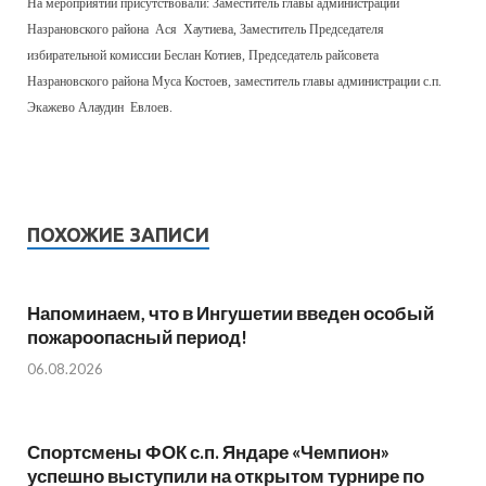
На мероприятии присутствовали: Зам
еститель
главы администрации
Назрановского района Ася Хаутиева, Зам
еститель
Председателя
избирательной комиссии Беслан Котиев, Председатель райсовета
Назрановского района Муса Костоев, зам
еститель
главы администрации с.п.
Экажево Алаудин Евлоев.
ПОХОЖИЕ ЗАПИСИ
Напоминаем, что в Ингушетии введен особый
пожароопасный период!⁣⁣⠀
06.08.2026
Спортсмены ФОК с.п. Яндаре «Чемпион»
успешно выступили на открытом турнире по