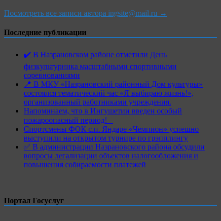
Посмотреть все записи автора ingsite@mail.ru →
Последние публикации
✔️ В Назрановском районе отметили День
физкультурника масштабными спортивными
соревнованиями
📍 В МКУ «Назрановский районный Дом культуры»
состоялся тематический час «Я выбираю жизнь!»,
организованный работниками учреждения.
Напоминаем, что в Ингушетии введен особый
пожароопасный период!⁣⁣⠀
Спортсмены ФОК с.п. Яндаре «Чемпион» успешно
выступили на открытом турнире по грэпплингу
✅ В администрации Назрановского района обсудили
вопросы легализации объектов налогообложения и
повышения собираемости платежей
Портал Госуслуг