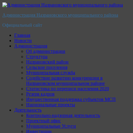
Перейти
к
Администрация Назрановского муниципального района
содержимому
Официальный сайт
Главная
Новости
Администрация
Об администрации
Структура
Назрановский район
Сельские поселения
Муниципальная служба
Содействие развитию конкуренции в
Назрановском муниципальном районе
Статистика по переписи населения 2020
Резерв кадров
Имущественная поддержка субъектов МСП
Национальные проекты
Деятельность
Контрольно-надзорная деятельность
Проектный офис
Муниципальные Услуги
Инвестиции