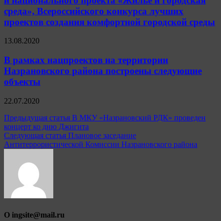
и национального проекта «Жилье и городская
среда», Всероссийского конкурса лучших
проектов создания комфортной городской среды
13.08.2020
В рамках нацпроектов на территории
Назрановского района построены следующие
объекты
22.07.2020
Навигация
Предыдущая статья
В МКУ «Назрановский РДК» проведен
концерт ко дню Джигита
по
Следующая статья
Плановое заседание
записям
Антитеррористической Комиссии Назрановского района
О ingsite@mail.ru