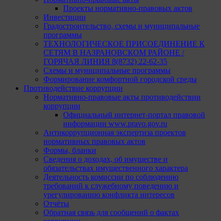
Проекты нормативно-правовых актов
Инвестиции
Градостроительство, схемы и муниципальные
программы
ТЕХНОЛОГИЧЕСКОЕ ПРИСОЕДИНЕНИЕ К
СЕТЯМ В НАЗРАНОВСКОМ РАЙОНЕ /
ГОРЯЧАЯ ЛИНИЯ 8(8732) 22-62-35
Схемы и муниципальные программы
Формирование комфортной городской среды
Противодействие коррупции
Нормативно-правовые акты противодействии
коррупции
Официальный интернет-портал правовой
информации www.pravo.gov.ru
Антикоррупционная экспертиза проектов
нормативных правовых актов
Формы, бланки
Сведения о доходах, об имуществе и
обязательствах имущественного характера
Деятельность комиссии по соблюдению
требований к служебному поведению и
урегулированию конфликта интересов
Отчёты
Обратная связь для сообщений о фактах