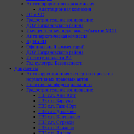
Антитеррористическая комиссия
Адаптационная комиссия
ГО и ЧС
Градостроительное зонирование
ДОУ Назрановского района
Имущественная поддержка субъектов МСП
Антинаркотическая комиссия
КДНи ЗП
Официальный комментарий
ДОУ Назрановского района
Институты власти РИ
Год культуры Безопасности
Документы
Антикоррупционная экспертиза проектов
нормативных правовых актов
Политика конфиденциальности
Градостроительное зонирование
ПЗЗ с.п. Али-Юрт
ПЗЗ с.п. Барсуки
ПЗЗ с.п. Гази-Юрт
ПЗЗ с.п. Долаково
ПЗЗ с.п. Кантышево
ПЗЗ с.п. Сурхахи
ПЗЗ с.п. Экажево
ПЗЗ с.п. Яндаре