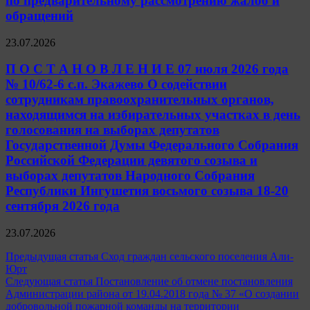
по предварительному рассмотрению жалоб и
обращений
23.07.2026
П О С Т А Н О В Л Е Н И Е 07 июля 2026 года
№ 10/62-6 с.п. Экажево О содействии
сотрудникам правоохранительных органов,
находящимся на избирательных участках в день
голосования на выборах депутатов
Государственной Думы Федерального Собрания
Российской Федерации девятого созыва и
выборах депутатов Народного Собрания
Республики Ингушетия восьмого созыва 18-20
сентября 2026 года
23.07.2026
Навигация
Предыдущая статья
Сход граждан сельского поселения Али-
Юрт
по
Следующая статья
Постановление об отмене постановления
записям
Администрации района от 19.04.2018 года № 37 «О создании
добровольной пожарной команды на территории