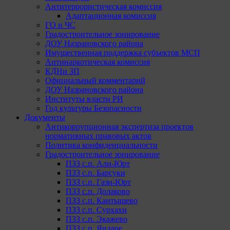
Антитеррористическая комиссия
Адаптационная комиссия
ГО и ЧС
Градостроительное зонирование
ДОУ Назрановского района
Имущественная поддержка субъектов МСП
Антинаркотическая комиссия
КДНи ЗП
Официальный комментарий
ДОУ Назрановского района
Институты власти РИ
Год культуры Безопасности
Документы
Антикоррупционная экспертиза проектов
нормативных правовых актов
Политика конфиденциальности
Градостроительное зонирование
ПЗЗ с.п. Али-Юрт
ПЗЗ с.п. Барсуки
ПЗЗ с.п. Гази-Юрт
ПЗЗ с.п. Долаково
ПЗЗ с.п. Кантышево
ПЗЗ с.п. Сурхахи
ПЗЗ с.п. Экажево
ПЗЗ с.п. Яндаре