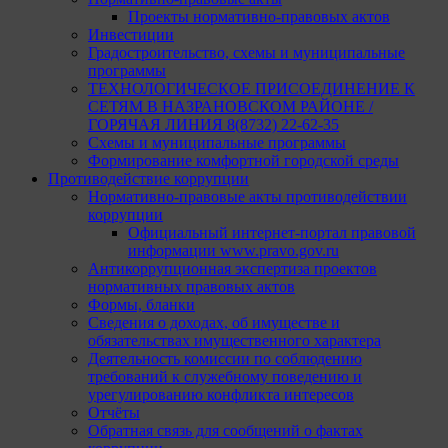
Проекты нормативно-правовых актов
Инвестиции
Градостроительство, схемы и муниципальные
программы
ТЕХНОЛОГИЧЕСКОЕ ПРИСОЕДИНЕНИЕ К
СЕТЯМ В НАЗРАНОВСКОМ РАЙОНЕ /
ГОРЯЧАЯ ЛИНИЯ 8(8732) 22-62-35
Схемы и муниципальные программы
Формирование комфортной городской среды
Противодействие коррупции
Нормативно-правовые акты противодействии
коррупции
Официальный интернет-портал правовой
информации www.pravo.gov.ru
Антикоррупционная экспертиза проектов
нормативных правовых актов
Формы, бланки
Сведения о доходах, об имуществе и
обязательствах имущественного характера
Деятельность комиссии по соблюдению
требований к служебному поведению и
урегулированию конфликта интересов
Отчёты
Обратная связь для сообщений о фактах