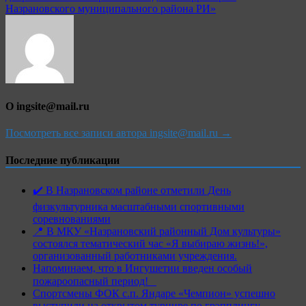
Назрановского муниципального района РИ»
О ingsite@mail.ru
Посмотреть все записи автора ingsite@mail.ru →
Последние публикации
✔️ В Назрановском районе отметили День
физкультурника масштабными спортивными
соревнованиями
📍 В МКУ «Назрановский районный Дом культуры»
состоялся тематический час «Я выбираю жизнь!»,
организованный работниками учреждения.
Напоминаем, что в Ингушетии введен особый
пожароопасный период!⁣⁣⠀
Спортсмены ФОК с.п. Яндаре «Чемпион» успешно
выступили на открытом турнире по грэпплингу