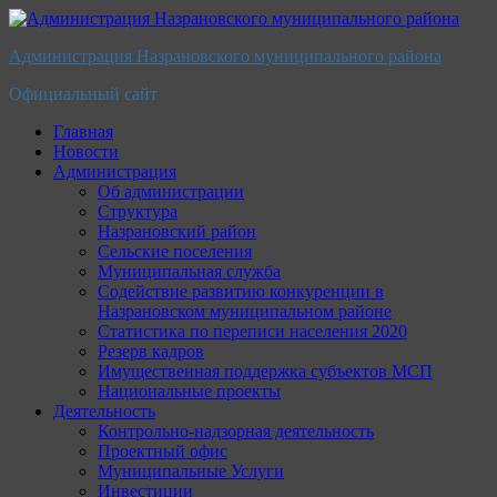
Перейти
к
Администрация Назрановского муниципального района
содержимому
Официальный сайт
Главная
Новости
Администрация
Об администрации
Структура
Назрановский район
Сельские поселения
Муниципальная служба
Содействие развитию конкуренции в
Назрановском муниципальном районе
Статистика по переписи населения 2020
Резерв кадров
Имущественная поддержка субъектов МСП
Национальные проекты
Деятельность
Контрольно-надзорная деятельность
Проектный офис
Муниципальные Услуги
Инвестиции