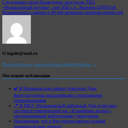
Следующая статья
Проведение экскурсии ТКО
«Фольклорный кружок», при НШ с.п. Экажево ЦДЮТиК
Назрановского района в Музей-мемориал жертвам репрессий
О ingsite@mail.ru
Посмотреть все записи автора ingsite@mail.ru →
Последние публикации
✔️ В Назрановском районе отметили День
физкультурника масштабными спортивными
соревнованиями
📍 В МКУ «Назрановский районный Дом культуры»
состоялся тематический час «Я выбираю жизнь!»,
организованный работниками учреждения.
Напоминаем, что в Ингушетии введен особый
пожароопасный период!⁣⁣⠀