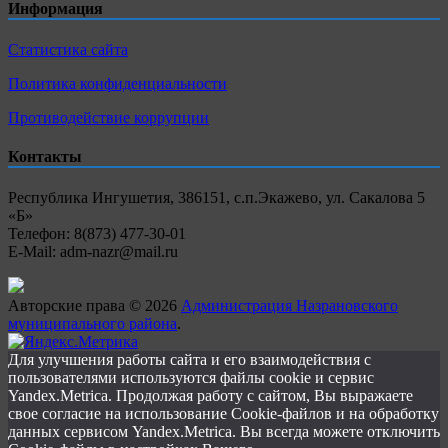
Информация
Статистика сайта
Политика конфиденциальности
Противодействие коррупции
Контакты
Республика Ингушетия, 386151, с.п.Экажево, ул. Сакалова 5
«Б»
Телефон: 8(873) 477-30-01
E-Mail: adm-nazr@mail.ru
Авторские права © 2026
Администрация Назрановского
муниципального района
.
Для улучшения работы сайта и его взаимодействия с
пользователями используются файлы cookie и сервис
Yandex.Metrica. Продолжая работу с сайтом, Вы выражаете
свое согласие на использование Cookie-файлов и на обработку
данных сервисом Yandex.Metrica. Вы всегда можете отключить