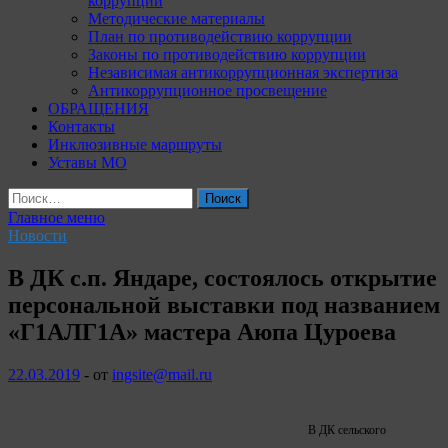
коррупции
Методические материалы
План по противодействию коррупции
Законы по противодействию коррупции
Независимая антикоррупционная экспертиза
Антикоррупционное просвещение
ОБРАЩЕНИЯ
Контакты
Инклюзивные маршруты
Уставы МО
Найти:
Главное меню
Новости
В ДК с.п. Яндаре, состоялось открытие
персональной выставки под названием
«Г1АЛГ1А» мастера Аюпа Цуроева
22.03.2019
-
от
ingsite@mail.ru
В ДК
сельского