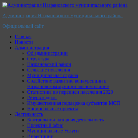
Перейти
к
Администрация Назрановского муниципального района
содержимому
Официальный сайт
Главная
Новости
Администрация
Об администрации
Структура
Назрановский район
Сельские поселения
Муниципальная служба
Содействие развитию конкуренции в
Назрановском муниципальном районе
Статистика по переписи населения 2020
Резерв кадров
Имущественная поддержка субъектов МСП
Национальные проекты
Деятельность
Контрольно-надзорная деятельность
Проектный офис
Муниципальные Услуги
Инвестиции