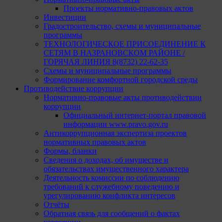
Проекты нормативно-правовых актов
Инвестиции
Градостроительство, схемы и муниципальные
программы
ТЕХНОЛОГИЧЕСКОЕ ПРИСОЕДИНЕНИЕ К
СЕТЯМ В НАЗРАНОВСКОМ РАЙОНЕ /
ГОРЯЧАЯ ЛИНИЯ 8(8732) 22-62-35
Схемы и муниципальные программы
Формирование комфортной городской среды
Противодействие коррупции
Нормативно-правовые акты противодействии
коррупции
Официальный интернет-портал правовой
информации www.pravo.gov.ru
Антикоррупционная экспертиза проектов
нормативных правовых актов
Формы, бланки
Сведения о доходах, об имуществе и
обязательствах имущественного характера
Деятельность комиссии по соблюдению
требований к служебному поведению и
урегулированию конфликта интересов
Отчёты
Обратная связь для сообщений о фактах