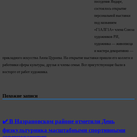
поседения
Яндаре,
состоялось открытие
персональной выставки
под названием
«Г1АЛГ1А» члена Союза
художников РИ,
художника — живописца
и мастера декоративно —
прикладного искусства Аюпа Цуроева. На открытие выставки пришли его коллеги и
работники сферы культуры, друзья и члены семьи. Все присутствующие были в
восторге от работ художника.
Похожие записи
✔️ В Назрановском районе отметили День
физкультурника масштабными спортивными
соревнованиями