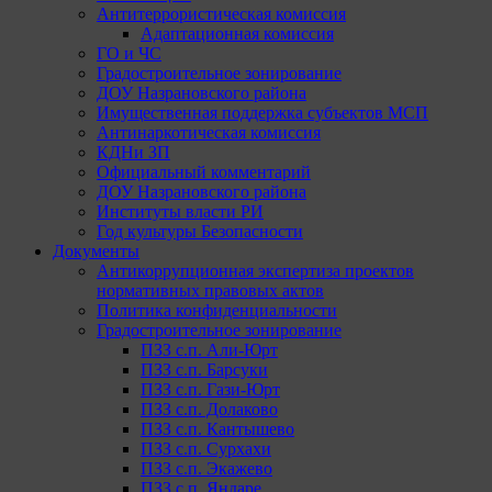
Антитеррористическая комиссия
Адаптационная комиссия
ГО и ЧС
Градостроительное зонирование
ДОУ Назрановского района
Имущественная поддержка субъектов МСП
Антинаркотическая комиссия
КДНи ЗП
Официальный комментарий
ДОУ Назрановского района
Институты власти РИ
Год культуры Безопасности
Документы
Антикоррупционная экспертиза проектов
нормативных правовых актов
Политика конфиденциальности
Градостроительное зонирование
ПЗЗ с.п. Али-Юрт
ПЗЗ с.п. Барсуки
ПЗЗ с.п. Гази-Юрт
ПЗЗ с.п. Долаково
ПЗЗ с.п. Кантышево
ПЗЗ с.п. Сурхахи
ПЗЗ с.п. Экажево
ПЗЗ с.п. Яндаре