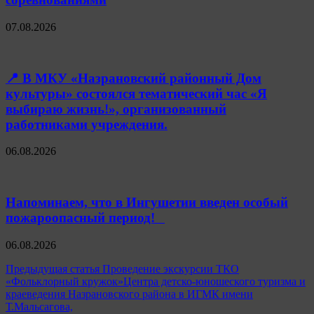
07.08.2026
📍 В МКУ «Назрановский районный Дом
культуры» состоялся тематический час «Я
выбираю жизнь!», организованный
работниками учреждения.
06.08.2026
Напоминаем, что в Ингушетии введен особый
пожароопасный период!⁣⁣⠀
06.08.2026
Навигация
Предыдущая статья
Проведение экскурсии ТКО
«Фольклорный кружок»Центра детско-юношеского туризма и
по
краеведения Назрановского района в ИГМК имени
записям
Т.Мальсагова,