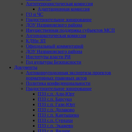
Антитеррористическая комиссия
Адаптационная комиссия
ГО и ЧС
Градостроительное зонирование
ДОУ Назрановского района
Имущественная поддержка субъектов МСП
Антинаркотическая комиссия
КДНи ЗП
Официальный комментарий
ДОУ Назрановского района
Институты власти РИ
Год культуры Безопасности
Документы
Антикоррупционная экспертиза проектов
нормативных правовых актов
Политика конфиденциальности
Градостроительное зонирование
ПЗЗ с.п. Али-Юрт
ПЗЗ с.п. Барсуки
ПЗЗ с.п. Гази-Юрт
ПЗЗ с.п. Долаково
ПЗЗ с.п. Кантышево
ПЗЗ с.п. Сурхахи
ПЗЗ с.п. Экажево
ПЗЗ с.п. Яндаре