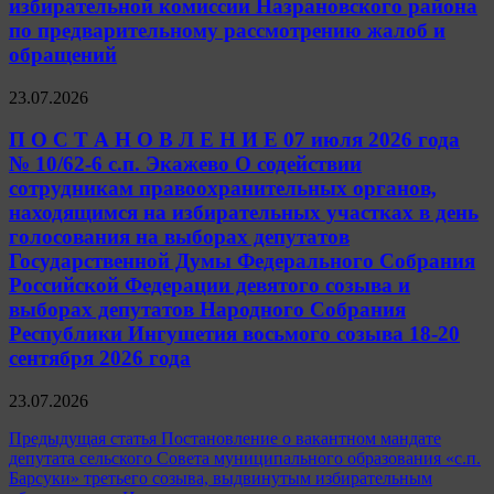
избирательной комиссии Назрановского района
по предварительному рассмотрению жалоб и
обращений
23.07.2026
П О С Т А Н О В Л Е Н И Е 07 июля 2026 года
№ 10/62-6 с.п. Экажево О содействии
сотрудникам правоохранительных органов,
находящимся на избирательных участках в день
голосования на выборах депутатов
Государственной Думы Федерального Собрания
Российской Федерации девятого созыва и
выборах депутатов Народного Собрания
Республики Ингушетия восьмого созыва 18-20
сентября 2026 года
23.07.2026
Навигация
Предыдущая статья
Постановление о вакантном мандате
депутата сельского Совета муниципального образования «с.п.
по
Барсуки» третьего созыва, выдвинутым избирательным