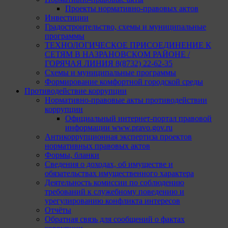
Проекты нормативно-правовых актов
Инвестиции
Градостроительство, схемы и муниципальные
программы
ТЕХНОЛОГИЧЕСКОЕ ПРИСОЕДИНЕНИЕ К
СЕТЯМ В НАЗРАНОВСКОМ РАЙОНЕ /
ГОРЯЧАЯ ЛИНИЯ 8(8732) 22-62-35
Схемы и муниципальные программы
Формирование комфортной городской среды
Противодействие коррупции
Нормативно-правовые акты противодействии
коррупции
Официальный интернет-портал правовой
информации www.pravo.gov.ru
Антикоррупционная экспертиза проектов
нормативных правовых актов
Формы, бланки
Сведения о доходах, об имуществе и
обязательствах имущественного характера
Деятельность комиссии по соблюдению
требований к служебному поведению и
урегулированию конфликта интересов
Отчёты
Обратная связь для сообщений о фактах