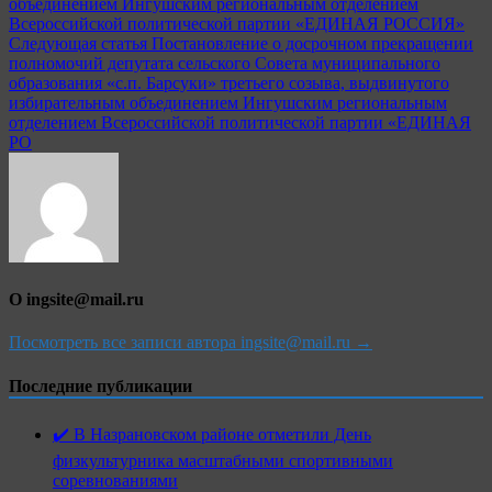
записям
объединением Ингушским региональным отделением
Всероссийской политической партии «ЕДИНАЯ РОССИЯ»
Следующая статья
Постановление о досрочном прекращении
полномочий депутата сельского Совета муниципального
образования «с.п. Барсуки» третьего созыва, выдвинутого
избирательным объединением Ингушским региональным
отделением Всероссийской политической партии «ЕДИНАЯ
РО
О ingsite@mail.ru
Посмотреть все записи автора ingsite@mail.ru →
Последние публикации
✔️ В Назрановском районе отметили День
физкультурника масштабными спортивными
соревнованиями