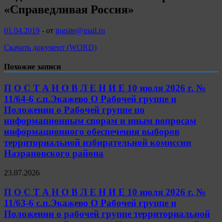
«Справедливая Россия»
01.04.2019
-
от
ingsite@mail.ru
Скачать документ (WORD)
Похожие записи
П О С Т А Н О В Л Е Н И Е 10 июля 2026 г. №
11/64-6 с.п.Экажево О Рабочей группе и
Положении о Рабочей группе по
информационным спорам и иным вопросам
информационного обеспечения выборов
территориальной избирательной комиссии
Назрановского района
23.07.2026
П О С Т А Н О В Л Е Н И Е 10 июля 2026 г. №
11/63-6 с.п.Экажево О Рабочей группе и
Положении о рабочей группе территориальной