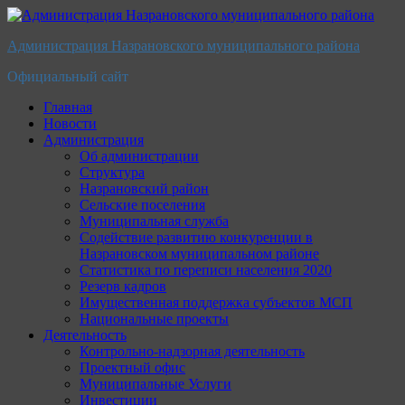
Перейти
к
Администрация Назрановского муниципального района
содержимому
Официальный сайт
Главная
Новости
Администрация
Об администрации
Структура
Назрановский район
Сельские поселения
Муниципальная служба
Содействие развитию конкуренции в
Назрановском муниципальном районе
Статистика по переписи населения 2020
Резерв кадров
Имущественная поддержка субъектов МСП
Национальные проекты
Деятельность
Контрольно-надзорная деятельность
Проектный офис
Муниципальные Услуги
Инвестиции