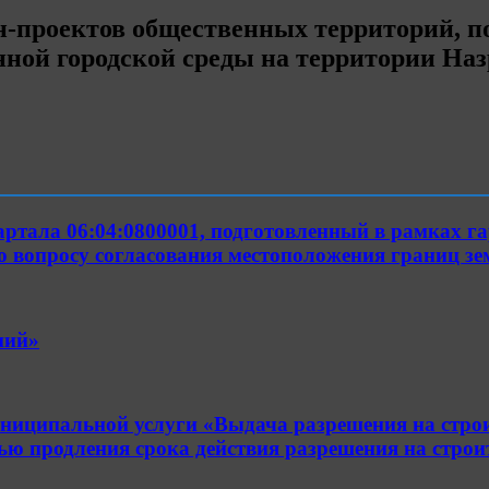
-проектов общественных территорий, по
ой городской среды на территории Назр
ртала 06:04:0800001, подготовленный в рамках га
по вопросу согласования местоположения границ з
ний»
иципальной услуги «Выдача разрешения на строит
стью продления срока действия разрешения на стро