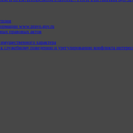
упции
ормации www.pravo.gov.ru
ных правовых актов
х имущественного характера
 к служебному поведению и урегулированию конфликта интерес