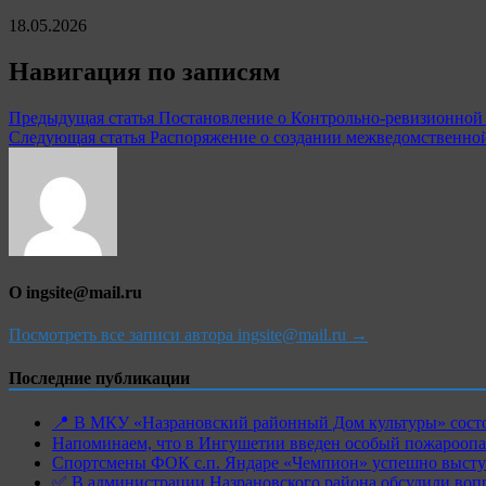
18.05.2026
Навигация по записям
Предыдущая статья
Постановление о Контрольно-ревизионной 
Следующая статья
Распоряжение о создании межведомственно
О ingsite@mail.ru
Посмотреть все записи автора ingsite@mail.ru →
Последние публикации
📍 В МКУ «Назрановский районный Дом культуры» состо
Напоминаем, что в Ингушетии введен особый пожароопас
Спортсмены ФОК с.п. Яндаре «Чемпион» успешно высту
✅ В администрации Назрановского района обсудили воп