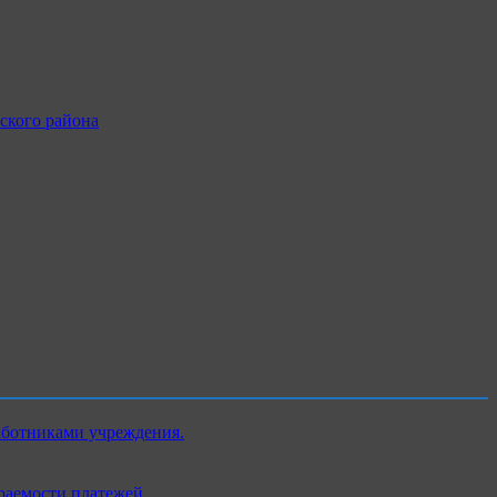
ского района
аботниками учреждения.
раемости платежей