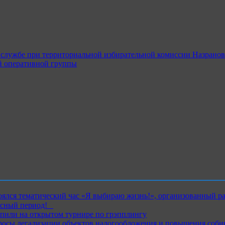
службе при территориальной избирательной комиссии Назранов
й оперативной группы
ялся тематический час «Я выбираю жизнь!», организованный р
ный период!⁣⁣⠀
пили на открытом турнире по грэпплингу
росы легализации объектов налогообложения и повышения соби