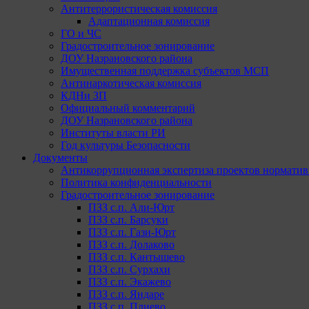
Антитеррористическая комиссия
Адаптационная комиссия
ГО и ЧС
Градостроительное зонирование
ДОУ Назрановского района
Имущественная поддержка субъектов МСП
Антинаркотическая комиссия
КДНи ЗП
Официальный комментарий
ДОУ Назрановского района
Институты власти РИ
Год культуры Безопасности
Документы
Антикоррупционная экспертиза проектов норматив
Политика конфиденциальности
Градостроительное зонирование
ПЗЗ с.п. Али-Юрт
ПЗЗ с.п. Барсуки
ПЗЗ с.п. Гази-Юрт
ПЗЗ с.п. Долаково
ПЗЗ с.п. Кантышево
ПЗЗ с.п. Сурхахи
ПЗЗ с.п. Экажево
ПЗЗ с.п. Яндаре
ПЗЗ с.п. Плиево