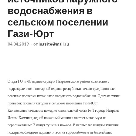
водоснабжения в
сельском поселении
Гази-Юрт
04.04.2019
-
от
ingsite@mail.ru
Отдел ГО и ЧС администрации Назрановского района совместно с
подразделениями пожарной охраны республики начали традиционные
весенние проверки источников наружного водоснабжения. Одну из таких
проверок провели сегодня в сельском поселении Гази-Юрт
Как пояснил начальник пожарно-спасательной части № 1 города Назрань
Ислам Хамчиев, одной пожарный машины хватает максимум на
первоначальные 7 минут тушения пожара. В первые же минуты тушения
пожара необходимо подключиться на водоснабжение из ближайших