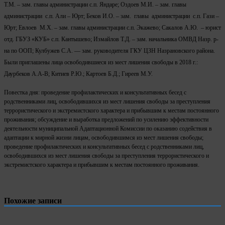
Т.М. – зам. главы администрации с.п. Яндаре; Оздоев М.И. – зам. главы
администрации с.п. Али – Юрт; Беков И.О. – зам. главы администрации с.п. Гази –
Юрт; Евлоев М.Х. – зам. главы администрации с.п. Экажево; Сакалов А.Ю. – юрист
отд. ГБУЗ «КУБ» с.п. Кантышево; Измайлов Т.Д. – зам. начальника ОМВД Назр. р-
на по ООП; Кулбужев С.А. — зам. руководителя ГКУ ЦЗН Назрановского района.
Были приглашены лица освободившиеся из мест лишения свободы в 2018 г.:
Даурбеков А.А-В; Китиев Р.Ю.; Картоев Б.Д.; Гиреев М.У.
Повестка дня: проведение профилактических и консультативных бесед с
родственниками лиц, освободившихся из мест лишения свободы за преступления
террористического и экстремистского характера и прибывшим к местам постоянного
проживания; обсуждение и выработка предложений по усилению эффективности
деятельности муниципальной Адаптационной Комиссии по оказанию содействия в
адаптации к мирной жизни лицам, освободившимся из мест лишения свободы;
проведение профилактических и консультативных бесед с родственниками лиц,
освободившихся из мест лишения свободы за преступления террористического и
экстремистского характера и прибывшим к местам постоянного проживания.
Похожие записи