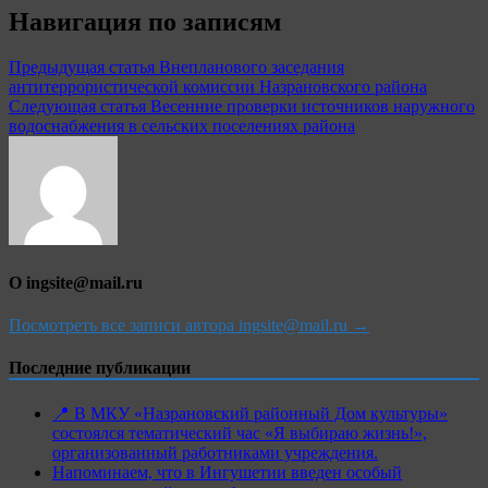
Навигация по записям
Предыдущая статья
Внепланового заседания
антитеррористической комиссии Назрановского района
Следующая статья
Весенние проверки источников наружного
водоснабжения в сельских поселениях района
О ingsite@mail.ru
Посмотреть все записи автора ingsite@mail.ru →
Последние публикации
📍 В МКУ «Назрановский районный Дом культуры»
состоялся тематический час «Я выбираю жизнь!»,
организованный работниками учреждения.
Напоминаем, что в Ингушетии введен особый