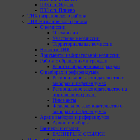
ПЗЗ с.п. Яндаре
ПЗЗ с.п. Плиево
ТИК назрановского района
ТИК Назрановского района
О комиссии
О комиссии
Участковые комиссии
Территориальные комиссии
Новости ТИК
Документы избирательной комиссии
Работа с обращениями граждан
Работа с обращениями граждан
О выборах и референдумах
Региональное законодательство о
выборах и референдумах
Региональное законодательство на
портале pravo.gov.ru
Иные акты
Федеральное законодательство о
выборах и референдумах
Архив выборов и референдумов
Архив и выборы
Баннеры и ссылки
БАННЕРЫ И ССЫЛКИ
План-график гос. закупок