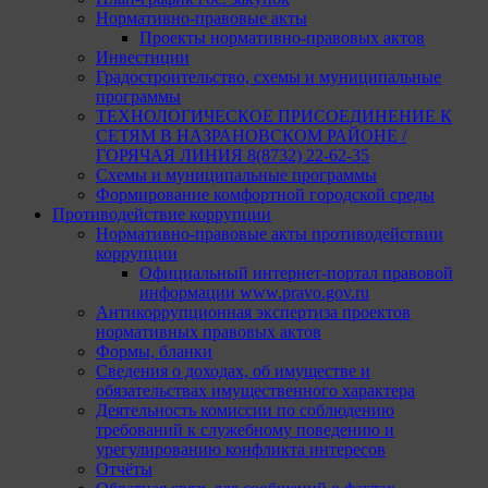
Нормативно-правовые акты
Проекты нормативно-правовых актов
Инвестиции
Градостроительство, схемы и муниципальные
программы
ТЕХНОЛОГИЧЕСКОЕ ПРИСОЕДИНЕНИЕ К
СЕТЯМ В НАЗРАНОВСКОМ РАЙОНЕ /
ГОРЯЧАЯ ЛИНИЯ 8(8732) 22-62-35
Схемы и муниципальные программы
Формирование комфортной городской среды
Противодействие коррупции
Нормативно-правовые акты противодействии
коррупции
Официальный интернет-портал правовой
информации www.pravo.gov.ru
Антикоррупционная экспертиза проектов
нормативных правовых актов
Формы, бланки
Сведения о доходах, об имуществе и
обязательствах имущественного характера
Деятельность комиссии по соблюдению
требований к служебному поведению и
урегулированию конфликта интересов
Отчёты