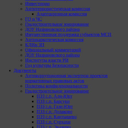
Инвестиции
Антитеррористическая комиссия
Адаптационная комиссия
ГО и ЧС
Градостроительное зонирование
ДОУ Назрановского района
Имущественная поддержка субъектов МСП
Антинаркотическая комиссия
КДНи ЗП
Официальный комментарий
ДОУ Назрановского района
Институты власти РИ
Год культуры Безопасности
Документы
Антикоррупционная экспертиза проектов
нормативных правовых актов
Политика конфиденциальности
Градостроительное зонирование
ПЗЗ с.п. Али-Юрт
ПЗЗ с.п. Барсуки
ПЗЗ с.п. Гази-Юрт
ПЗЗ с.п. Долаково
ПЗЗ с.п. Кантышево
ПЗЗ с.п. Сурхахи
ПЗЗ с.п. Экажево