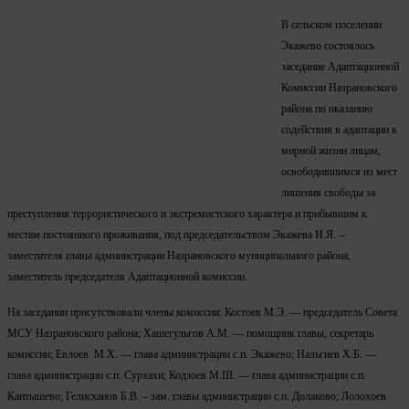
В сельском поселении
Экажево состоялось
заседание Адаптационной
Комиссии Назрановского
района по оказанию
содействия в адаптации к
мирной жизни лицам,
освободившимся из мест
лишения свободы за
преступления террористического и экстремистского характера и прибывшим к
местам постоянного проживания, под председательством Экажева И.Я. –
заместителя главы администрации Назрановского муниципального района,
заместитель председателя Адаптационной комиссии.
На заседании присутствовали члены комиссии: Костоев М.Э. — председатель Совета
МСУ Назрановского района; Хашегульгов А.М. — помощник главы, секретарь
комиссии; Евлоев М.Х. — глава администрации с.п. Экажево; Нальгиев Х.Б. —
глава администрации с.п. Сурхахи; Кодзоев М.Ш. — глава администрации с.п.
Кантышево; Гелисханов Б.В. – зам. главы администрации с.п. Долаково; Лолохоев