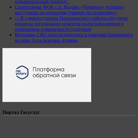
пожароопасный период!⁣⁣⠀
Спортсмены ФОК с.п. Яндаре «Чемпион» успешно
выступили на открытом турнире по грэпплингу
✅ В администрации Назрановского района обсудили
вопросы легализации объектов налогообложения и
повышения собираемости платежей
Ветераны СВО присоединились к поискам пропавшего
на реке Асса Бекхана Аушева
Портал Госуслуг