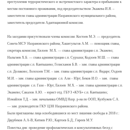
преступления террористического и экстремистского характера и прибывшим к
местам постоянного проживания, под председательством Экажева И.Я. –
заместителя главы администрации Назрановского муниципального района,
заместитель председателя Адаптационной комиссии.
На заседании присутствовали члены комиссии: Костоев М.Э. — председатель
Совета МСУ Назрановского района; Хашегульгов А.М. — помощник главы,
секретарь комиссии; Евлоев М.Х. — глава администрации с.п. Экажево;
Нальгиев Х.Б. — глава администрации с.п. Сурхахи; Кодзоев М.Ш. — глава
администрации с.п. Кантышево; Гелисханов Б.В. – зам. главы администрации
с.п. Долаково; Лолохоев Т.М. – зам. главы администрации с.п. Яндаре; Оздоев
М.И. – зам. главы администрации с.п. Али – Юрт; Беков И.О. – зам. главы
администрации с.п. Гази – Юрт; Евлоев М.Х. – зам. главы администрации с.п.
Экажево; Сакалов А.Ю. – юрист отд. ГБУЗ «КУБ» с.п. Кантышево;
Измайлов Т.Д. – зам. начальника ОМВД Назр. р-на по ООП; Кулбужев С.А.
— зам. руководителя ГКУ ЦЗН Назрановского района.
Были приглашены лица освободившиеся из мест лишения свободы в 2018 г.:
Даурбеков А.А-В; Китиев Р.Ю.; Картоев Б.Д.; Гиреев М.У.
Повестка дня: проведение профилактических и консультативных бесед с