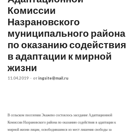
Комиссии
Назрановского
муниципального района
по оказанию содействия
в адаптации к мирной
жизни
11.04.2019
-
от
ingsite@mail.ru
В сельском поселении Экажево состоялось заседание Адаптационной
Комиссии Назрановского района по оказанию содействия в адаптации к
мирной жизни лицам, освободившимся из мест лишения свободы за