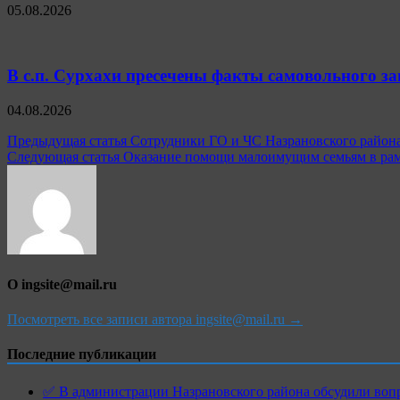
05.08.2026
В с.п. Сурхахи пресечены факты самовольного з
04.08.2026
Навигация
Предыдущая статья
Сотрудники ГО и ЧС Назрановского района
Следующая статья
Оказание помощи малоимущим семьям в рам
по
записям
О ingsite@mail.ru
Посмотреть все записи автора ingsite@mail.ru →
Последние публикации
✅ В администрации Назрановского района обсудили воп