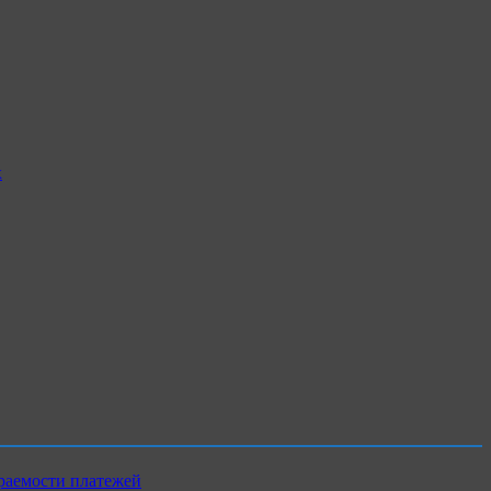
х
раемости платежей