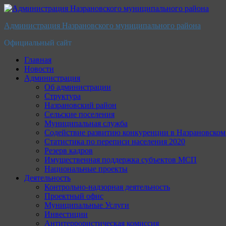
Перейти
к
Администрация Назрановского муниципального района
содержимому
Официальный сайт
Главная
Новости
Администрация
Об администрации
Структура
Назрановский район
Сельские поселения
Муниципальная служба
Содействие развитию конкуренции в Назрановско
Статистика по переписи населения 2020
Резерв кадров
Имущественная поддержка субъектов МСП
Национальные проекты
Деятельность
Контрольно-надзорная деятельность
Проектный офис
Муниципальные Услуги
Инвестиции
Антитеррористическая комиссия