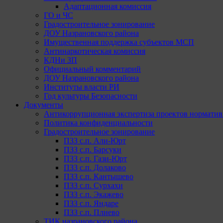
Адаптационная комиссия
ГО и ЧС
Градостроительное зонирование
ДОУ Назрановского района
Имущественная поддержка субъектов МСП
Антинаркотическая комиссия
КДНи ЗП
Официальный комментарий
ДОУ Назрановского района
Институты власти РИ
Год культуры Безопасности
Документы
Антикоррупционная экспертиза проектов норматив
Политика конфиденциальности
Градостроительное зонирование
ПЗЗ с.п. Али-Юрт
ПЗЗ с.п. Барсуки
ПЗЗ с.п. Гази-Юрт
ПЗЗ с.п. Долаково
ПЗЗ с.п. Кантышево
ПЗЗ с.п. Сурхахи
ПЗЗ с.п. Экажево
ПЗЗ с.п. Яндаре
ПЗЗ с.п. Плиево
ТИК назрановского района