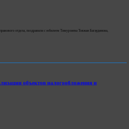
равового отдела, поздравили с юбилеем Тимурзиева Товжан Багаудинова,
ализации объектов налогообложения и