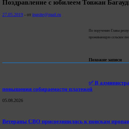
Поздравление с юбилеем Товжан Багауд
27.05.2019
-
от
ingsite@mail.ru
По поручению Главы респуб
проживающую сельское посе
Похожие записи
✅ В администра
повышения собираемости платежей
05.08.2026
Ветераны СВО присоединились к поискам пропав