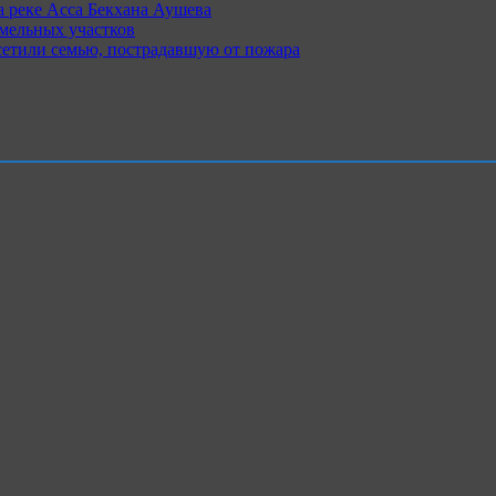
 реке Асса Бекхана Аушева
емельных участков
сетили семью, пострадавшую от пожара