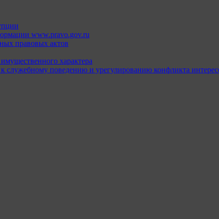
упции
ормации www.pravo.gov.ru
ных правовых актов
х имущественного характера
 к служебному поведению и урегулированию конфликта интерес