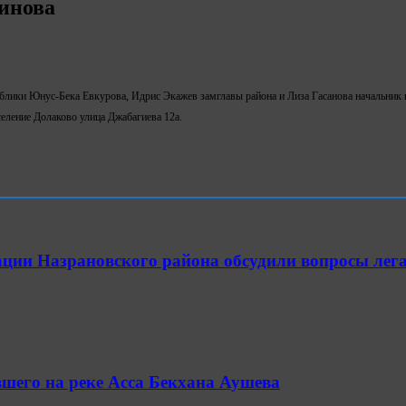
инова
лики Юнус-Бека Евкурова, Идрис Экажев замглавы района и Лиза Гасанова начальник п
ление Долаково улица Джабагиева 12а.
ции Назрановского района обсудили вопросы лег
шего на реке Асса Бекхана Аушева