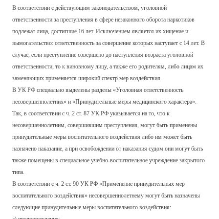
В соответствии с действующим законодательством, уголовной
ответственности за преступления в сфере незаконного оборота наркотиков
подлежат лица, достигшие 16 лет. Исключением является их хищение и
вымогательство: ответственность за совершение которых наступает с 14 лет. В
случае, если преступление совершено до наступления возраста уголовной
ответственности, то к виновному лицу, а также его родителям, либо лицам их
заменяющих применяется широкий спектр мер воздействия.
В УК РФ специально выделены разделы «Уголовная ответственность
несовершеннолетних» и «Принудительные меры медицинского характера».
Так, в соответствии с ч. 2 ст. 87 УК РФ указывается на то, что к
несовершеннолетним, совершившим преступления, могут быть применены
принудительные меры воспитательного воздействия либо им может быть
назначено наказание, а при освобождении от наказания судом они могут быть
также помещены в специальное учебно-воспитательное учреждение закрытого
типа.
В соответствии с ч. 2 ст. 90 УК РФ «Применение принудительных мер
воспитательного воздействия» несовершеннолетнему могут быть назначены
следующие принудительные меры воспитательного воздействия: