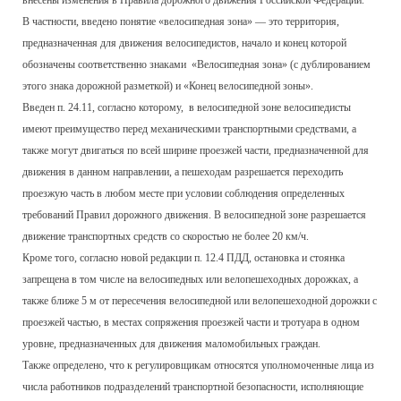
внесены изменения в Правила дорожного движения Российской Федерации.
В частности, введено понятие «велосипедная зона» — это территория,
предназначенная для движения велосипедистов, начало и конец которой
обозначены соответственно знаками «Велосипедная зона» (с дублированием
этого знака дорожной разметкой) и «Конец велосипедной зоны».
Введен п. 24.11, согласно которому, в велосипедной зоне велосипедисты
имеют преимущество перед механическими транспортными средствами, а
также могут двигаться по всей ширине проезжей части, предназначенной для
движения в данном направлении, а пешеходам разрешается переходить
проезжую часть в любом месте при условии соблюдения определенных
требований Правил дорожного движения. В велосипедной зоне разрешается
движение транспортных средств со скоростью не более 20 км/ч.
Кроме того, согласно новой редакции п. 12.4 ПДД, остановка и стоянка
запрещена в том числе на велосипедных или велопешеходных дорожках, а
также ближе 5 м от пересечения велосипедной или велопешеходной дорожки с
проезжей частью, в местах сопряжения проезжей части и тротуара в одном
уровне, предназначенных для движения маломобильных граждан.
Также определено, что к регулировщикам относятся уполномоченные лица из
числа работников подразделений транспортной безопасности, исполняющие