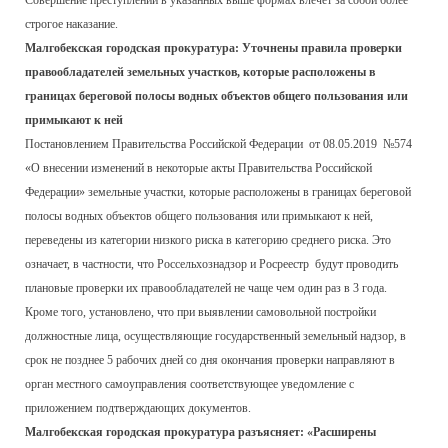
Совершение преступлений в указанных выше формах влечет за собой более
строгое наказание.
Малгобекская городская прокуратура: Уточнены правила проверки
правообладателей земельных участков, которые расположены в
границах береговой полосы водных объектов общего пользования или
примыкают к ней
Постановлением Правительства Российской Федерации от 08.05.2019 №574
«О внесении изменений в некоторые акты Правительства Российской
Федерации» земельные участки, которые расположены в границах береговой
полосы водных объектов общего пользования или примыкают к ней,
переведены из категории низкого риска в категорию среднего риска. Это
означает, в частности, что Россельхознадзор и Росреестр будут проводить
плановые проверки их правообладателей не чаще чем один раз в 3 года.
Кроме того, установлено, что при выявлении самовольной постройки
должностные лица, осуществляющие государственный земельный надзор, в
срок не позднее 5 рабочих дней со дня окончания проверки направляют в
орган местного самоуправления соответствующее уведомление с
приложением подтверждающих документов.
Малгобекская городская прокуратура разъясняет: «Расширены