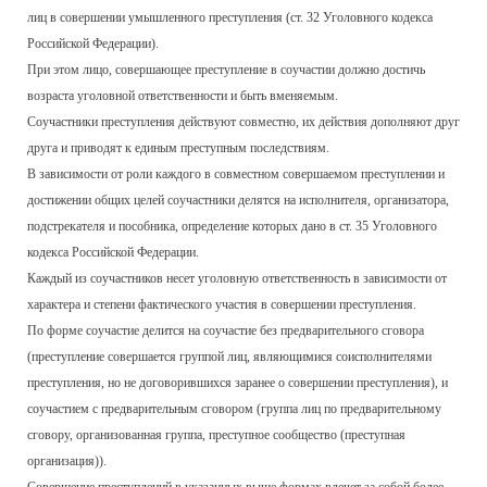
лиц в совершении умышленного преступления (ст. 32 Уголовного кодекса
Российской Федерации).
При этом лицо, совершающее преступление в соучастии должно достичь
возраста уголовной ответственности и быть вменяемым.
Соучастники преступления действуют совместно, их действия дополняют друг
друга и приводят к единым преступным последствиям.
В зависимости от роли каждого в совместном совершаемом преступлении и
достижении общих целей соучастники делятся на исполнителя, организатора,
подстрекателя и пособника, определение которых дано в ст. 35 Уголовного
кодекса Российской Федерации.
Каждый из соучастников несет уголовную ответственность в зависимости от
характера и степени фактического участия в совершении преступления.
По форме соучастие делится на соучастие без предварительного сговора
(преступление совершается группой лиц, являющимися соисполнителями
преступления, но не договорившихся заранее о совершении преступления), и
соучастием с предварительным сговором (группа лиц по предварительному
сговору, организованная группа, преступное сообщество (преступная
организация)).