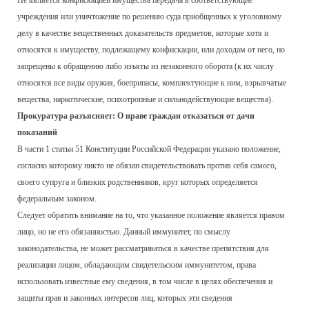
Не является конфискацией имущества передача в соответствующие
учреждения или уничтожение по решению суда приобщенных к уголовному
делу в качестве вещественных доказательств предметов, которые хотя и
относятся к имуществу, подлежащему конфискации, или доходам от него, но
запрещены к обращению либо изъяты из незаконного оборота (к их числу
относятся все виды оружия, боеприпасы, комплектующие к ним, взрывчатые
вещества, наркотические, психотропные и сильнодействующие вещества).
Прокуратура разъясняет: О праве граждан отказаться от дачи
показаний
В части 1 статьи 51 Конституции Российской Федерации указано положение,
согласно которому никто не обязан свидетельствовать против себя самого,
своего супруга и близких родственников, круг которых определяется
федеральным законом.
Следует обратить внимание на то, что указанное положение является правом
лицо, но не его обязанностью. Данный иммунитет, по смыслу
законодательства, не может рассматриваться в качестве препятствия для
реализации лицом, обладающим свидетельским иммунитетом, права
использовать известные ему сведения, в том числе в целях обеспечения и
защиты прав и законных интересов лиц, которых эти сведения