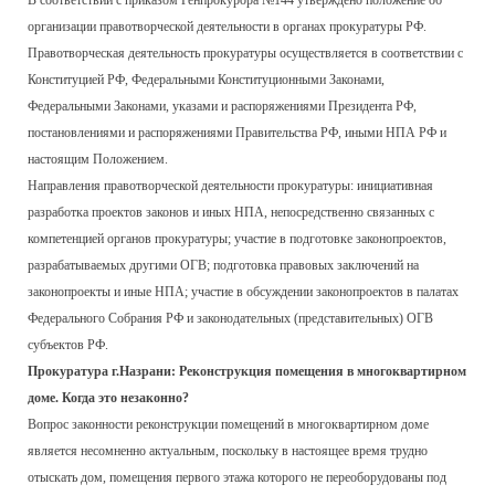
В соответствии с приказом Генпрокурора №144 утверждено положение об
организации правотворческой деятельности в органах прокуратуры РФ.
Правотворческая деятельность прокуратуры осуществляется в соответствии с
Конституцией РФ, Федеральными Конституционными Законами,
Федеральными Законами, указами и распоряжениями Президента РФ,
постановлениями и распоряжениями Правительства РФ, иными НПА РФ и
настоящим Положением.
Направления правотворческой деятельности прокуратуры: инициативная
разработка проектов законов и иных НПА, непосредственно связанных с
компетенцией органов прокуратуры; участие в подготовке законопроектов,
разрабатываемых другими ОГВ; подготовка правовых заключений на
законопроекты и иные НПА; участие в обсуждении законопроектов в палатах
Федерального Собрания РФ и законодательных (представительных) ОГВ
субъектов РФ.
Прокуратура г.Назрани: Реконструкция помещения в многоквартирном
доме. Когда это незаконно?
Вопрос законности реконструкции помещений в многоквартирном доме
является несомненно актуальным, поскольку в настоящее время трудно
отыскать дом, помещения первого этажа которого не переоборудованы под