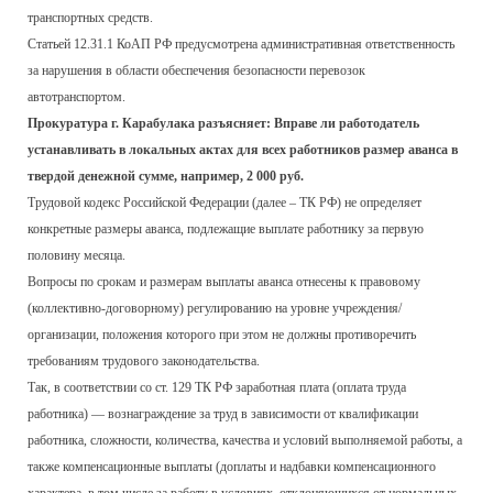
транспортных средств.
Статьей 12.31.1 КоАП РФ предусмотрена административная ответственность
за нарушения в области обеспечения безопасности перевозок
автотранспортом.
Прокуратура г. Карабулака разъясняет: Вправе ли работодатель
устанавливать в локальных актах для всех работников размер аванса в
твердой денежной сумме, например, 2 000 руб.
Трудовой кодекс Российской Федерации (далее – ТК РФ) не определяет
конкретные размеры аванса, подлежащие выплате работнику за первую
половину месяца.
Вопросы по срокам и размерам выплаты аванса отнесены к правовому
(коллективно-договорному) регулированию на уровне учреждения/
организации, положения которого при этом не должны противоречить
требованиям трудового законодательства.
Так, в соответствии со ст. 129 ТК РФ заработная плата (оплата труда
работника) — вознаграждение за труд в зависимости от квалификации
работника, сложности, количества, качества и условий выполняемой работы, а
также компенсационные выплаты (доплаты и надбавки компенсационного