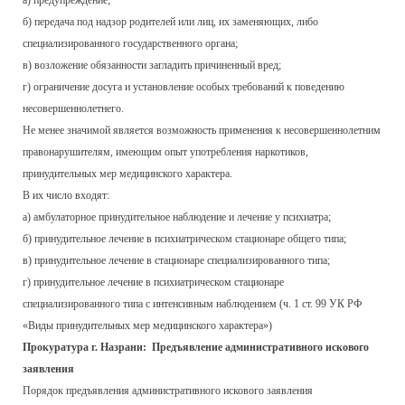
а) предупреждение;
б) передача под надзор родителей или лиц, их заменяющих, либо
специализированного государственного органа;
в) возложение обязанности загладить причиненный вред;
г) ограничение досуга и установление особых требований к поведению
несовершеннолетнего.
Не менее значимой является возможность применения к несовершеннолетним
правонарушителям, имеющим опыт употребления наркотиков,
принудительных мер медицинского характера.
В их число входят:
а) амбулаторное принудительное наблюдение и лечение у психиатра;
б) принудительное лечение в психиатрическом стационаре общего типа;
в) принудительное лечение в стационаре специализированного типа;
г) принудительное лечение в психиатрическом стационаре
специализированного типа с интенсивным наблюдением (ч. 1 ст. 99 УК РФ
«Виды принудительных мер медицинского характера»)
Прокуратура г. Назрани: Предъявление административного искового
заявления
Порядок предъявления административного искового заявления