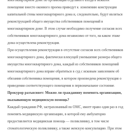
многоквартирном доме по организации отдельного входа в нежилое
помещение вместо оконного проема приведут к изменению конструкции
капитальной стены многоквартирного дома и, следовательно, будут являться
реконструкцией общего имущества собственников помещений в
многоквартирном доме. В этом случае необходимо получение согласия всех
собственников многоквартирного дома независимо от того, на каком этаже
дома осуществлена реконструкция.
При осуществлении реконструкции в отсутствие согласия всех собственников
многоквартирного дома, фактически влекущей уменьшение размера общего
имущества многоквартирного дома, каждый из собственников помещений
многоквартирного дома вправе обратиться в суд с исковым заявлением об
обязании собственника помещения, в котором произведена реконструкция о
приведении соответствующего помещения в первоначальное состояние.
Прокурор разъясняет: Можно ли гражданину поменять организацию,
оказывающую медицинскую помощь?
Каждый гражданин РФ, застрахованный по ОМС, имеет право один раз в год
поменять медицинскую организацию, в которой ему амбулаторно
предоставляется медицинская помощь — поликлинику, в том числе
стоматологическую поликлинику, а также женскую консультацию. При этом