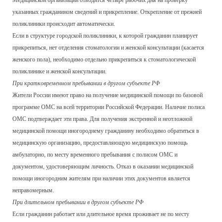
Медицинской организации отводится четыре рабочих дня на проверку
указанных гражданином сведений и прикрепление. Открепление от прежней
поликлиники происходит автоматически.
Если в структуре городской поликлиники, к которой гражданин планирует
прикрепиться, нет отделения стоматологии и женской консультации (касается
женского пола), необходимо отдельно прикрепиться к стоматологической
поликлинике и женской консультации.
При кратковременном пребывании в другом субъекте РФ
Жители России имеют право на получение медицинской помощи по базовой
программе ОМС на всей территории Российской Федерации. Наличие полиса
ОМС подтверждает эти права. Для получения экстренной и неотложной
медицинской помощи иногороднему гражданину необходимо обратиться в
медицинскую организацию, предоставляющую медицинскую помощь
амбулаторно, по месту временного пребывания с полисом ОМС и
документом, удостоверяющим личность. Отказ в оказании медицинской
помощи иногородним жителям при наличии этих документов является
неправомерным.
При длительном пребывании в другом субъекте РФ
Если гражданин работает или длительное время проживает не по месту