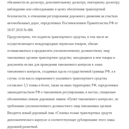
обязанности по досмотру, дополнительному досмотру, повторному досмотру,
наблюдению или собеседованию в целях обеспечения транспортной
безопасности, в отношении регулирования дорожного движения на участках
автомобильных дорог, определенных Постановлением Правительства РФ от
18.07.2016 № 686.
Предусмотрено, что водитель транспортного средства, в том числе не
осуществляющего международные перевозки товаров, обязан
останавливаться и предъявлять уполномоченному должностному лицу
таможенных органов транспортное средство, находящиеся в нем товары и
документы на них для проведения таможенного контроля в зонах
таможенного контроля, созданных вдоль государственной границы РФ, а в
случае, если масса снаряженного указанного транспортного средства
составляет 3,5 тонны и более, также на иных территориях РФ, определенных
законодательством РФ о таможенном регулировании, в местах, специально
обозначенных новым дорожным знаком «Пункт таможенного контроля», по
требованию уполномоченного должностного лица таможенных органов.
Вводится новый дорожный знак «Стоянка только транспортных средств
дипломатического корпуса» и соответствующее дублирование этого знака
дорожной разметкой.