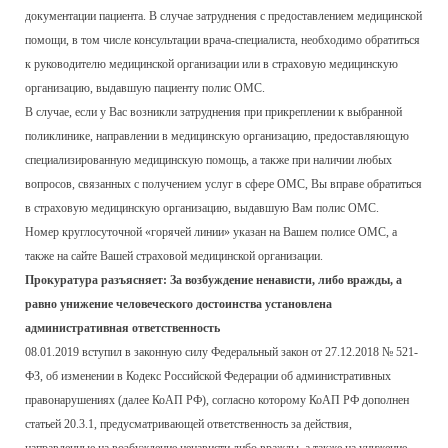
документации пациента. В случае затруднения с предоставлением медицинской
помощи, в том числе консультации врача-специалиста, необходимо обратиться
к руководителю медицинской организации или в страховую медицинскую
организацию, выдавшую пациенту полис ОМС.
В случае, если у Вас возникли затруднения при прикреплении к выбранной
поликлинике, направлении в медицинскую организацию, предоставляющую
специализированную медицинскую помощь, а также при наличии любых
вопросов, связанных с получением услуг в сфере ОМС, Вы вправе обратиться
в страховую медицинскую организацию, выдавшую Вам полис ОМС.
Номер круглосуточной «горячей линии» указан на Вашем полисе ОМС, а
также на сайте Вашей страховой медицинской организации.
Прокуратура разъясняет: За возбуждение ненависти, либо вражды, а
равно унижение человеческого достоинства установлена
административная ответственность
08.01.2019 вступил в законную силу Федеральный закон от 27.12.2018 № 521-
ФЗ, об изменении в Кодекс Российской Федерации об административных
правонарушениях (далее КоАП РФ), согласно которому КоАП РФ дополнен
статьей 20.3.1, предусматривающей ответственность за действия,