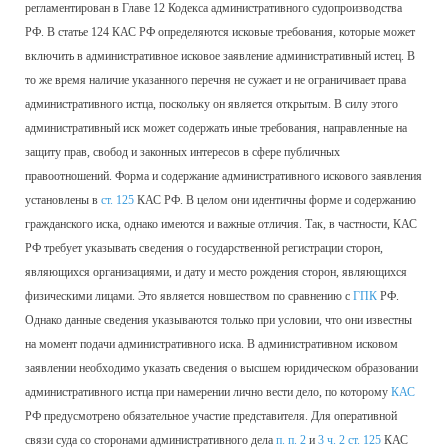
регламентирован в Главе 12 Кодекса административного судопроизводства
РФ. В статье 124 КАС РФ определяются исковые требования, которые может
включить в административное исковое заявление административный истец. В
то же время наличие указанного перечня не сужает и не ограничивает права
административного истца, поскольку он является открытым. В силу этого
административный иск может содержать иные требования, направленные на
защиту прав, свобод и законных интересов в сфере публичных
правоотношений. Форма и содержание административного искового заявления
установлены в
ст. 125
КАС РФ. В целом они идентичны форме и содержанию
гражданского иска, однако имеются и важные отличия. Так, в частности, КАС
РФ требует указывать сведения о государственной регистрации сторон,
являющихся организациями, и дату и место рождения сторон, являющихся
физическими лицами. Это является новшеством по сравнению с
ГПК
РФ.
Однако данные сведения указываются только при условии, что они известны
на момент подачи административного иска. В административном исковом
заявлении необходимо указать сведения о высшем юридическом образовании
административного истца при намерении лично вести дело, по которому
КАС
РФ предусмотрено обязательное участие представителя. Для оперативной
связи суда со сторонами административного дела
п. п. 2
и
3 ч. 2 ст. 125
КАС