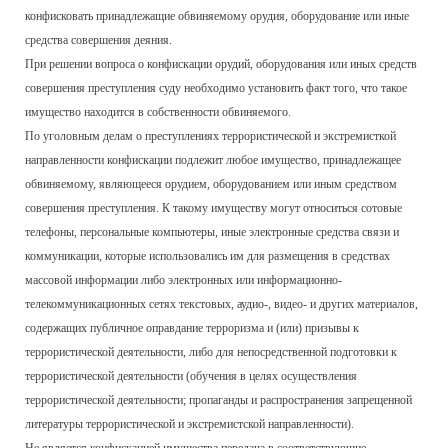
конфисковать принадлежащие обвиняемому орудия, оборудование или иные
средства совершения деяния.
При решении вопроса о конфискации орудий, оборудования или иных средств
совершения преступления суду необходимо установить факт того, что такое
имущество находится в собственности обвиняемого.
По уголовным делам о преступлениях террористической и экстремисткой
направленности конфискации подлежит любое имущество, принадлежащее
обвиняемому, являющееся орудием, оборудованием или иным средством
совершения преступления. К такому имуществу могут относиться сотовые
телефоны, персональные компьютеры, иные электронные средства связи и
коммуникации, которые использовались им для размещения в средствах
массовой информации либо электронных или информационно-
телекоммуникационных сетях текстовых, аудио-, видео- и других материалов,
содержащих публичное оправдание терроризма и (или) призывы к
террористической деятельности, либо для непосредственной подготовки к
террористической деятельности (обучения в целях осуществления
террористической деятельности; пропаганды и распространения запрещенной
литературы террористической и экстремистской направленности).