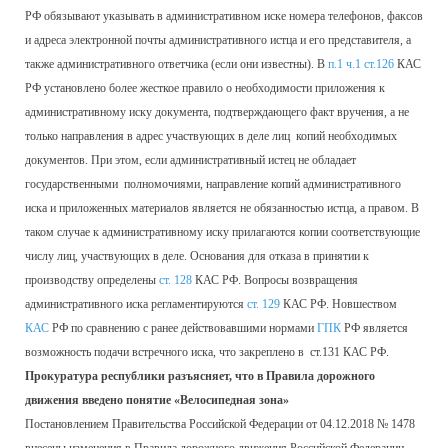
РФ обязывают указывать в административном иске номера телефонов, факсов
и адреса электронной почты административного истца и его представителя, а
также административного ответчика (если они известны). В
п.1 ч.1 ст.126
КАС
РФ установлено более жесткое правило о необходимости приложения к
административному иску документа, подтверждающего факт вручения, а не
только направления в адрес участвующих в деле лиц копий необходимых
документов. При этом, если административный истец не обладает
государственными полномочиями, направление копий административного
иска и приложенных материалов является не обязанностью истца, а правом. В
таком случае к административному иску прилагаются копии соответствующие
числу лиц, участвующих в деле. Основания для отказа в принятии к
производству определены
ст. 128
КАС РФ. Вопросы возвращения
административного иска регламентируются
ст. 129
КАС РФ. Новшеством
КАС
РФ по сравнению с ранее действовавшими нормами
ГПК
РФ является
возможность подачи встречного иска, что закреплено в ст.131 КАС РФ.
Прокуратура республики разъясняет, что в Правила дорожного
движения введено понятие «Велосипедная зона»
Постановлением Правительства Российской Федерации от 04.12.2018 № 1478