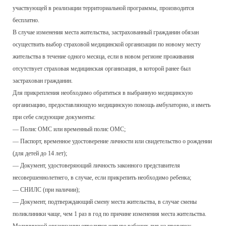
участвующей в реализации территориальной программы, производится
бесплатно.
В случае изменения места жительства, застрахованный гражданин обязан
осуществить выбор страховой медицинской организации по новому месту
жительства в течение одного месяца, если в новом регионе проживания
отсутствует страховая медицинская организация, в которой ранее был
застрахован гражданин.
Для прикрепления необходимо обратиться в выбранную медицинскую
организацию, предоставляющую медицинскую помощь амбулаторно, и иметь
при себе следующие документы:
— Полис ОМС или временный полис ОМС;
— Паспорт, временное удостоверение личности или свидетельство о рождении
(для детей до 14 лет);
— Документ, удостоверяющий личность законного представителя
несовершеннолетнего, в случае, если прикрепить необходимо ребенка;
— СНИЛС (при наличии);
— Документ, подтверждающий смену места жительства, в случае смены
поликлиники чаще, чем 1 раз в год по причине изменения места жительства.