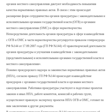
органов местного самоуправления диктуют необходимость повышения
качества нормативных правовых актов. В связи с этим происходит
расширение форм сотрудничества органов прокуратуры с законодательными и
исполнительными органами государственной власти (ОГВ) и органами
местного самоуправления (ОМС) в сфере нормотворчества.
Непосредственно деятельность органов прокуратуры в сфере взаимодействия
с ОГВ и ОМС в части нормотворчества регулируется приказом генпрокурора
РФ №144 от 17.09.2007 года (ГП РФ №144) «О правотворческой деятельности
органов прокуратуры и улучшения взаимодействия с законодательными
(представительными) и исполнительными органами государственной власти и
местного самоуправления».
Помимо прокурорского надзора за законностью нормативных правовых актов
(НПА), согласно приказу ГП РФ №144 происходит взаимодействие
прокуроров с органами государственной власти и органами местного
самоуправления. Работники прокуратуры участвуют в подготовке проектов
законов и иных НПА, работе комитетов, комиссий и рабочих групп,
осуществляют правовую экспертизу проектов НПА ОГВ и ОМС, готовят по
ним заключения и другие документы.