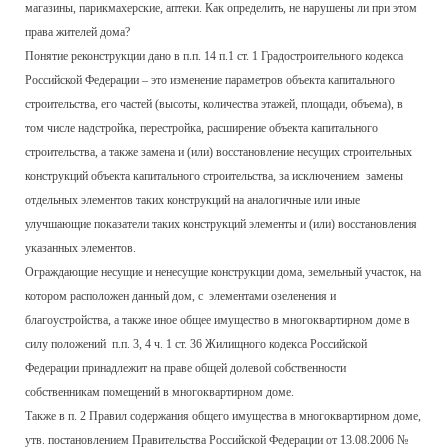
магазины, парикмахерские, аптеки. Как определить, не нарушены ли при этом
права жителей дома?
Понятие реконструкции дано в п.п. 14 п.1 ст. 1 Градостроительного кодекса
Российской Федерации – это изменение параметров объекта капитального
строительства, его частей (высоты, количества этажей, площади, объема), в
том числе надстройка, перестройка, расширение объекта капитального
строительства, а также замена и (или) восстановление несущих строительных
конструкций объекта капитального строительства, за исключением замены
отдельных элементов таких конструкций на аналогичные или иные
улучшающие показатели таких конструкций элементы и (или) восстановления
указанных элементов.
Ограждающие несущие и ненесущие конструкции дома, земельный участок, на
котором расположен данный дом, с элементами озеленения и
благоустройства, а также иное общее имущество в многоквартирном доме в
силу положений п.п. 3, 4 ч. 1 ст. 36 Жилищного кодекса Российской
Федерации принадлежит на праве общей долевой собственности
собственникам помещений в многоквартирном доме.
Также в п. 2 Правил содержания общего имущества в многоквартирном доме,
утв. постановлением Правительства Российской Федерации от 13.08.2006 №