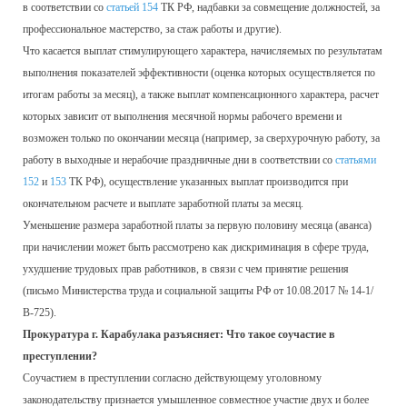
в соответствии со
статьей 154
ТК РФ, надбавки за совмещение должностей, за
профессиональное мастерство, за стаж работы и другие).
Что касается выплат стимулирующего характера, начисляемых по результатам
выполнения показателей эффективности (оценка которых осуществляется по
итогам работы за месяц), а также выплат компенсационного характера, расчет
которых зависит от выполнения месячной нормы рабочего времени и
возможен только по окончании месяца (например, за сверхурочную работу, за
работу в выходные и нерабочие праздничные дни в соответствии со
статьями
152
и
153
ТК РФ), осуществление указанных выплат производится при
окончательном расчете и выплате заработной платы за месяц.
Уменьшение размера заработной платы за первую половину месяца (аванса)
при начислении может быть рассмотрено как дискриминация в сфере труда,
ухудшение трудовых прав работников, в связи с чем принятие решения
(письмо Министерства труда и социальной защиты РФ от 10.08.2017 № 14-1/
В-725).
Прокуратура г. Карабулака разъясняет: Что такое соучастие в
преступлении?
Соучастием в преступлении согласно действующему уголовному
законодательству признается умышленное совместное участие двух и более