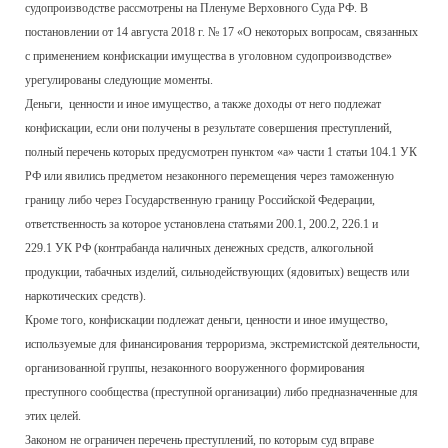
судопроизводстве рассмотрены на Пленуме Верховного Суда РФ. В
постановлении от 14 августа 2018 г. № 17 «О некоторых вопросам, связанных
с применением конфискации имущества в уголовном судопроизводстве»
урегулированы следующие моменты.
Деньги, ценности и иное имущество, а также доходы от него подлежат
конфискации, если они получены в результате совершения преступлений,
полный перечень которых предусмотрен пунктом «а» части 1 статьи 104.1 УК
РФ или явились предметом незаконного перемещения через таможенную
границу либо через Государственную границу Российской Федерации,
ответственность за которое установлена статьями 200.1, 200.2, 226.1 и
229.1 УК РФ (контрабанда наличных денежных средств, алкогольной
продукции, табачных изделий, сильнодействующих (ядовитых) веществ или
наркотических средств).
Кроме того, конфискации подлежат деньги, ценности и иное имущество,
используемые для финансирования терроризма, экстремистской деятельности,
организованной группы, незаконного вооруженного формирования
преступного сообщества (преступной организации) либо предназначенные для
этих целей.
Законом не ограничен перечень преступлений, по которым суд вправе