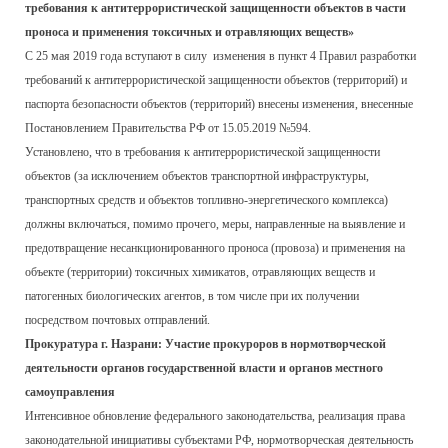
требования к антитеррористической защищенности объектов в части
проноса и применения токсичных и отравляющих веществ»
С 25 мая 2019 года вступают в силу изменения в пункт 4 Правил разработки
требований к антитеррористической защищенности объектов (территорий) и
паспорта безопасности объектов (территорий) внесены изменения, внесенные
Постановлением Правительства РФ от 15.05.2019 №594.
Установлено, что в требования к антитеррористической защищенности
объектов (за исключением объектов транспортной инфраструктуры,
транспортных средств и объектов топливно-энергетического комплекса)
должны включаться, помимо прочего, меры, направленные на выявление и
предотвращение несанкционированного проноса (провоза) и применения на
объекте (территории) токсичных химикатов, отравляющих веществ и
патогенных биологических агентов, в том числе при их получении
посредством почтовых отправлений.
Прокуратура г. Назрани: Участие прокуроров в нормотворческой
деятельности органов государственной власти и органов местного
самоуправления
Интенсивное обновление федерального законодательства, реализация права
законодательной инициативы субъектами РФ, нормотворческая деятельность