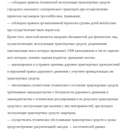
— соблюдать правила технической эксплуатации транспортных средств
городского наземного электрического транспорта при осуществлении
перевозок пассажиров троллейбусами, трамваями;
— соблюдать правила организованной перевозки группы детей автобусами
при осуществлении таких перевозок.
Кроме того, новеллой является введение обязанностей для физических лиц,
осуществляющих эксплуатацию транспортных средств, разрешенная
максимальная масса которых превышает 3500 килограммов и число сидячих
мест которых, помимо сиденья водителя, превышает восемь:
— анализировать и устранять причины дорожно-транспортных происшествий
и нарушений правил дорожного движения с участием принадлежащих им
транспортных средств;
— обеспечивать соответствие технического состояния транспортных средств
требованиям законодательства о безопасности дорожного движения и
законодательства о техническом регулировании и не допускать транспортные
средства к эксплуатации при наличии у них неисправностей, при которых
эксплуатация транспортных средств запрещена;
— осуществлять техническое обслуживание транспортных средств в сроки,
предусмотренные документацией заводов — изготовителей данных