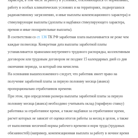
характера, в том числе за работу в условиях, отклоняющихся от нормальных,
работу в особых климатических условиях и на территориях, подвергшихся
радиоактивному загрязнению, и иные выплаты компенсационного характера) и
стимулирующие выплаты (доплаты и надбавки стимулирующего характера,
премии и иные поощрительные выплаты).
В соответствии со
ст. 136
ТК РФ заработная плата выплачивается не реже чем
каждые полмесяца. Конкретная дата выплаты заработной платы
устанавливается правилами внутреннего трудового распорядка, коллективным
договором или трудовым договором не позднее 15 календарных дней со дня
окончания периода, за который она начислена.
На основании вышеизложенного следует, что работник имеет право на
получение заработной платы за первую половину месяца (аванса)
пропорционально отработанном времени.
При этом, при определении размера выплаты заработной платы за первую
половину месяца (аванса) необходимо учитывать оклад (тарифную ставку)
работника за отработанное время, а также надбавки за отработанное время,
расчет которых не зависит от оценки итогов работы за месяц в целом, а также
от выполнения месячной нормы рабочего времени и норм труда (трудовых
обязанностей) (например, компенсационная выплата за работу в ночное время