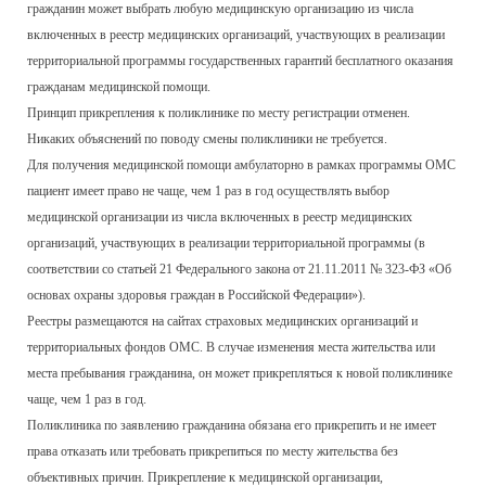
гражданин может выбрать любую медицинскую организацию из числа
включенных в реестр медицинских организаций, участвующих в реализации
территориальной программы государственных гарантий бесплатного оказания
гражданам медицинской помощи.
Принцип прикрепления к поликлинике по месту регистрации отменен.
Никаких объяснений по поводу смены поликлиники не требуется.
Для получения медицинской помощи амбулаторно в рамках программы ОМС
пациент имеет право не чаще, чем 1 раз в год осуществлять выбор
медицинской организации из числа включенных в реестр медицинских
организаций, участвующих в реализации территориальной программы (в
соответствии со статьей 21 Федерального закона от 21.11.2011 № 323-ФЗ «Об
основах охраны здоровья граждан в Российской Федерации»).
Реестры размещаются на сайтах страховых медицинских организаций и
территориальных фондов ОМС. В случае изменения места жительства или
места пребывания гражданина, он может прикрепляться к новой поликлинике
чаще, чем 1 раз в год.
Поликлиника по заявлению гражданина обязана его прикрепить и не имеет
права отказать или требовать прикрепиться по месту жительства без
объективных причин. Прикрепление к медицинской организации,