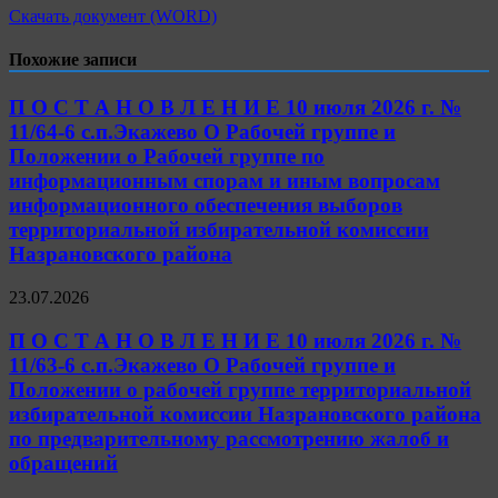
Скачать документ (WORD)
Похожие записи
П О С Т А Н О В Л Е Н И Е 10 июля 2026 г. №
11/64-6 с.п.Экажево О Рабочей группе и
Положении о Рабочей группе по
информационным спорам и иным вопросам
информационного обеспечения выборов
территориальной избирательной комиссии
Назрановского района
23.07.2026
П О С Т А Н О В Л Е Н И Е 10 июля 2026 г. №
11/63-6 с.п.Экажево О Рабочей группе и
Положении о рабочей группе территориальной
избирательной комиссии Назрановского района
по предварительному рассмотрению жалоб и
обращений