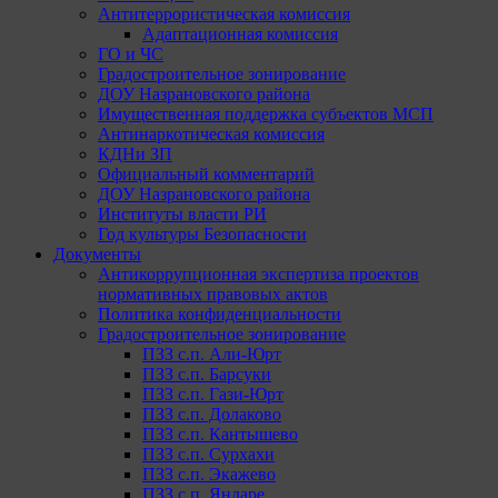
Антитеррористическая комиссия
Адаптационная комиссия
ГО и ЧС
Градостроительное зонирование
ДОУ Назрановского района
Имущественная поддержка субъектов МСП
Антинаркотическая комиссия
КДНи ЗП
Официальный комментарий
ДОУ Назрановского района
Институты власти РИ
Год культуры Безопасности
Документы
Антикоррупционная экспертиза проектов
нормативных правовых актов
Политика конфиденциальности
Градостроительное зонирование
ПЗЗ с.п. Али-Юрт
ПЗЗ с.п. Барсуки
ПЗЗ с.п. Гази-Юрт
ПЗЗ с.п. Долаково
ПЗЗ с.п. Кантышево
ПЗЗ с.п. Сурхахи
ПЗЗ с.п. Экажево
ПЗЗ с.п. Яндаре