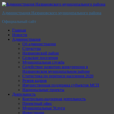
Перейти
к
Администрация Назрановского муниципального района
содержимому
Официальный сайт
Главная
Новости
Администрация
Об администрации
Структура
Назрановский район
Сельские поселения
Муниципальная служба
Содействие развитию конкуренции в
Назрановском муниципальном районе
Статистика по переписи населения 2020
Резерв кадров
Имущественная поддержка субъектов МСП
Национальные проекты
Деятельность
Контрольно-надзорная деятельность
Проектный офис
Муниципальные Услуги
Инвестиции