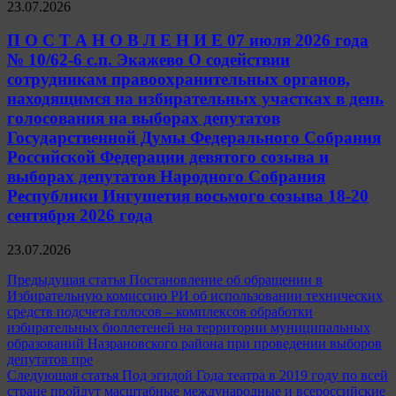
23.07.2026
П О С Т А Н О В Л Е Н И Е 07 июля 2026 года
№ 10/62-6 с.п. Экажево О содействии
сотрудникам правоохранительных органов,
находящимся на избирательных участках в день
голосования на выборах депутатов
Государственной Думы Федерального Собрания
Российской Федерации девятого созыва и
выборах депутатов Народного Собрания
Республики Ингушетия восьмого созыва 18-20
сентября 2026 года
23.07.2026
Навигация
Предыдущая статья
Постановление об обращении в
Избирательную комиссию РИ об использовании технических
по
средств подсчета голосов – комплексов обработки
записям
избирательных бюллетеней на территории муниципальных
образований Назрановского района при проведении выборов
депутатов пре
Следующая статья
Под эгидой Года театра в 2019 году по всей
стране пройдут масштабные международные и всероссийские