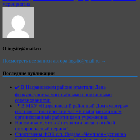
мероприятия:
О ingsite@mail.ru
Посмотреть все записи автора ingsite@mail.ru →
Последние публикации
✔️ В Назрановском районе отметили День
физкультурника масштабными спортивными
соревнованиями
📍 В МКУ «Назрановский районный Дом культуры»
состоялся тематический час «Я выбираю жизнь!»,
организованный работниками учреждения.
Напоминаем, что в Ингушетии введен особый
пожароопасный период!⁣⁣⠀
Спортсмены ФОК с.п. Яндаре «Чемпион» успешно
выступили на открытом турнире по грэпплингу