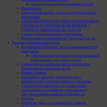
Проекты нормативно-правовых актов
Инвестиции
Градостроительство, схемы и муниципальные
программы
ТЕХНОЛОГИЧЕСКОЕ ПРИСОЕДИНЕНИЕ К
СЕТЯМ В НАЗРАНОВСКОМ РАЙОНЕ /
ГОРЯЧАЯ ЛИНИЯ 8(8732) 22-62-35
Схемы и муниципальные программы
Формирование комфортной городской среды
Противодействие коррупции
Нормативно-правовые акты противодействии
коррупции
Официальный интернет-портал правовой
информации www.pravo.gov.ru
Антикоррупционная экспертиза проектов
нормативных правовых актов
Формы, бланки
Сведения о доходах, об имуществе и
обязательствах имущественного характера
Деятельность комиссии по соблюдению
требований к служебному поведению и
урегулированию конфликта интересов
Отчёты
Обратная связь для сообщений о фактах