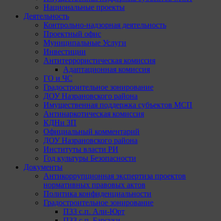
Национальные проекты
Деятельность
Контрольно-надзорная деятельность
Проектный офис
Муниципальные Услуги
Инвестиции
Антитеррористическая комиссия
Адаптационная комиссия
ГО и ЧС
Градостроительное зонирование
ДОУ Назрановского района
Имущественная поддержка субъектов МСП
Антинаркотическая комиссия
КДНи ЗП
Официальный комментарий
ДОУ Назрановского района
Институты власти РИ
Год культуры Безопасности
Документы
Антикоррупционная экспертиза проектов
нормативных правовых актов
Политика конфиденциальности
Градостроительное зонирование
ПЗЗ с.п. Али-Юрт
ПЗЗ с.п. Барсуки