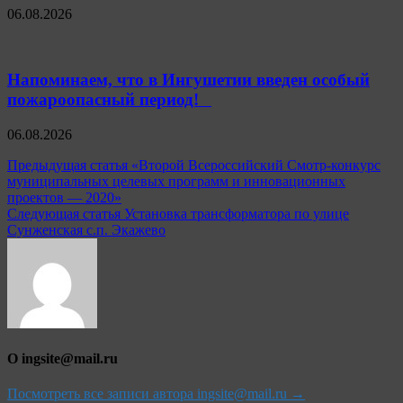
06.08.2026
Напоминаем, что в Ингушетии введен особый
пожароопасный период!⁣⁣⠀
06.08.2026
Навигация
Предыдущая статья
«Второй Всероссийский Смотр-конкурс
муниципальных целевых программ и инновационных
по
проектов — 2020»
записям
Следующая статья
Установка трансформатора по улице
Сунженская с.п. Экажево
О ingsite@mail.ru
Посмотреть все записи автора ingsite@mail.ru →