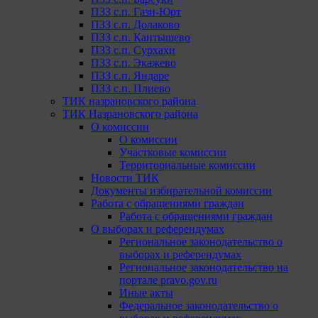
ПЗЗ с.п. Гази-Юрт
ПЗЗ с.п. Долаково
ПЗЗ с.п. Кантышево
ПЗЗ с.п. Сурхахи
ПЗЗ с.п. Экажево
ПЗЗ с.п. Яндаре
ПЗЗ с.п. Плиево
ТИК назрановского района
ТИК Назрановского района
О комиссии
О комиссии
Участковые комиссии
Территориальные комиссии
Новости ТИК
Документы избирательной комиссии
Работа с обращениями граждан
Работа с обращениями граждан
О выборах и референдумах
Региональное законодательство о
выборах и референдумах
Региональное законодательство на
портале pravo.gov.ru
Иные акты
Федеральное законодательство о