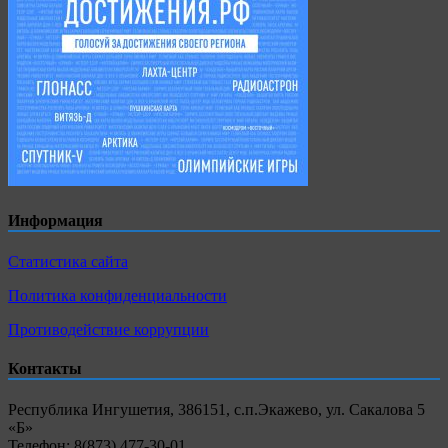
Информация
Статистика сайта
Политика конфиденциальности
Противодействие коррупции
Контакты
Республика Ингушетия, 386151, с.п.Экажево, ул. Сакалова 5
«Б»
Телефон: 8(873) 477-30-01