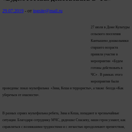
29.07.2019
-
от
ingsite@mail.ru
27 июля в Доме Культуры
сельского поселения
Кантышево дошкольники
старшего возраста
приняли участие в
мероприятии «Будем
готовы действовать в
ЧС» . В рамках этого
мероприятия были
проведены: показ мультфильма «Зина, Кеша и террористы», а также беседа «Как
уберечься от опасности».
В разных сериях мультфильма ребята, Зина и Кеша, попадают в чрезвычайные
ситуации. Благодаря сотруднику МЧС, дядюшке Спасаеву, наши герои узнают, как
справляться с возникшими трудностями и с легкостью преодолевают препятствия,