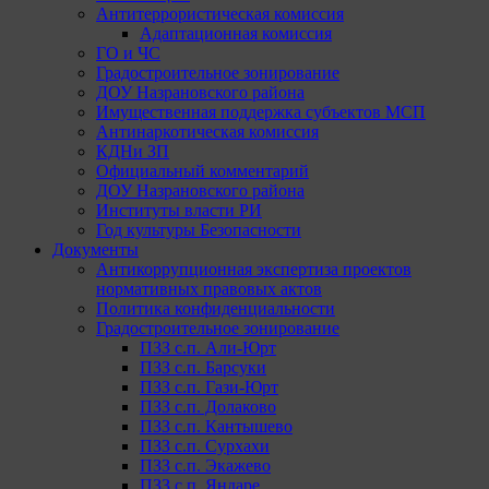
Антитеррористическая комиссия
Адаптационная комиссия
ГО и ЧС
Градостроительное зонирование
ДОУ Назрановского района
Имущественная поддержка субъектов МСП
Антинаркотическая комиссия
КДНи ЗП
Официальный комментарий
ДОУ Назрановского района
Институты власти РИ
Год культуры Безопасности
Документы
Антикоррупционная экспертиза проектов
нормативных правовых актов
Политика конфиденциальности
Градостроительное зонирование
ПЗЗ с.п. Али-Юрт
ПЗЗ с.п. Барсуки
ПЗЗ с.п. Гази-Юрт
ПЗЗ с.п. Долаково
ПЗЗ с.п. Кантышево
ПЗЗ с.п. Сурхахи
ПЗЗ с.п. Экажево
ПЗЗ с.п. Яндаре