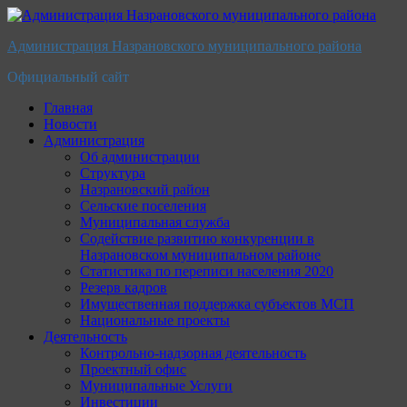
Перейти
к
Администрация Назрановского муниципального района
содержимому
Официальный сайт
Главная
Новости
Администрация
Об администрации
Структура
Назрановский район
Сельские поселения
Муниципальная служба
Содействие развитию конкуренции в
Назрановском муниципальном районе
Статистика по переписи населения 2020
Резерв кадров
Имущественная поддержка субъектов МСП
Национальные проекты
Деятельность
Контрольно-надзорная деятельность
Проектный офис
Муниципальные Услуги
Инвестиции