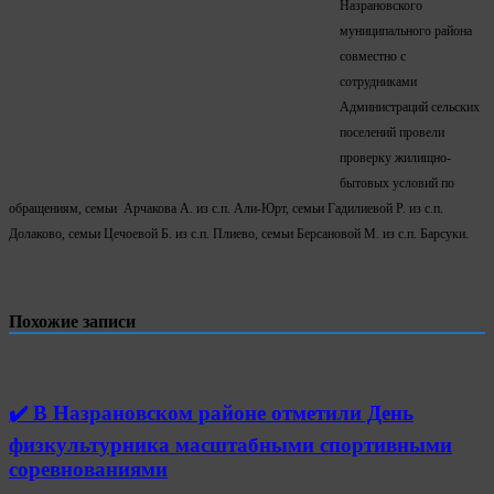
Назрановского
муниципального района
совместно с
сотрудниками
Администраций сельских
поселений провели
проверку жилищно-
бытовых условий по
обращениям, семьи Арчакова А. из с.п. Али-Юрт, семьи Гадилиевой Р. из с.п.
Долаково, семьи Цечоевой Б. из с.п. Плиево, семьи Берсановой М. из с.п. Барсуки.
Похожие записи
✔️ В Назрановском районе отметили День
физкультурника масштабными спортивными
соревнованиями