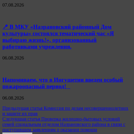
07.08.2026
📍 В МКУ «Назрановский районный Дом
культуры» состоялся тематический час «Я
выбираю жизнь!», организованный
работниками учреждения.
06.08.2026
Напоминаем, что в Ингушетии введен особый
пожароопасный период!⁣⁣⠀
06.08.2026
Навигация
Предыдущая статья
Комиссия по делам несовершеннолетних
и защите их прав
по
Следующая статья
Проверка жилищно-бытовых условий
записям
семей социальным отделом Назрановского района в связи с
поступившим заявлениям о оказании помощи