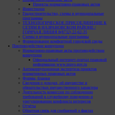
Проекты нормативно-правовых актов
Инвестиции
Градостроительство, схемы и муниципальные
программы
ТЕХНОЛОГИЧЕСКОЕ ПРИСОЕДИНЕНИЕ К
СЕТЯМ В НАЗРАНОВСКОМ РАЙОНЕ /
ГОРЯЧАЯ ЛИНИЯ 8(8732) 22-62-35
Схемы и муниципальные программы
Формирование комфортной городской среды
Противодействие коррупции
Нормативно-правовые акты противодействии
коррупции
Официальный интернет-портал правовой
информации www.pravo.gov.ru
Антикоррупционная экспертиза проектов
нормативных правовых актов
Формы, бланки
Сведения о доходах, об имуществе и
обязательствах имущественного характера
Деятельность комиссии по соблюдению
требований к служебному поведению и
урегулированию конфликта интересов
Отчёты
Обратная связь для сообщений о фактах