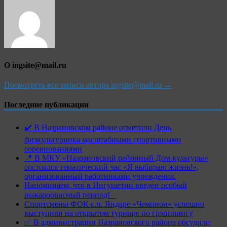
О ingsite@mail.ru
Посмотреть все записи автора ingsite@mail.ru →
Последние публикации
✔️ В Назрановском районе отметили День
физкультурника масштабными спортивными
соревнованиями
📍 В МКУ «Назрановский районный Дом культуры»
состоялся тематический час «Я выбираю жизнь!»,
организованный работниками учреждения.
Напоминаем, что в Ингушетии введен особый
пожароопасный период!⁣⁣⠀
Спортсмены ФОК с.п. Яндаре «Чемпион» успешно
выступили на открытом турнире по грэпплингу
✅ В администрации Назрановского района обсудили